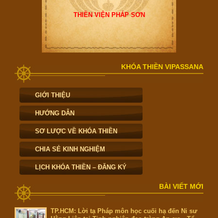
THIỀN VIỆN PHÁP SƠN
KHÓA THIỀN VIPASSANA
GIỚI THIỆU
HƯỚNG DẪN
SƠ LƯỢC VỀ KHÓA THIỀN
CHIA SẺ KINH NGHIỆM
LỊCH KHÓA THIỀN – ĐĂNG KÝ
BÀI VIẾT MỚI
TP.HCM: Lời tạ Pháp môn học cuối hạ đến Ni sư