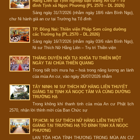
Hằng Liên tại Tịnh nghiệp đạo tràng An cư – Tổ
đình Tịnh xá Ngọc Phương (PL 2570 – DL 2026)
Sáng ngày 31/7/2026 (nhằm ngày 18/6 năm Bính Ngọ),
chư Ni hành giả an cư tại Trường hạ Tổ đình
TP. Đồng Nai: Thiền viện Pháp Sơn cúng dường
các Trường hạ (PL.2570 – DL.2026)
Sáng ngày 16/7/2026 (nhằm ngày 03/6 năm Bính Ngọ),
Ni sư Thích Nữ Hằng Liên – Trụ trì Thiền viện
THẮNG DUYÊN HỘI TỤ: KHÓA TU THIỀN MỘT
NGÀY TẠI CHÙA THIÊN QUANG
Trong tiết trời mưa hạ – hoà trong năng lượng an lành
của mùa An cư, vào ngày 26/07/2026 nhằm
TÂY NINH: NI SƯ THÍCH NỮ HẰNG LIÊN THUYẾT
GIẢNG TẠI TỊNH XÁ NGỌC TÂM VÀ CÚNG DƯỜNG
TRƯỜNG HẠ
Trong không khí thanh tịnh của mùa An cư Phật lịch
2570, nhận lời thỉnh mời của Ban Chức sự
TP.HCM: NI SƯ THÍCH NỮ HẰNG LIÊN THUYẾT
GIẢNG TẠI TRƯỜNG HẠ TỔ ĐÌNH TỊNH XÁ NGỌC
PHƯƠNG
LAN TỎA HOA TÌNH THƯƠNG TRONG MÙA AN CƯ