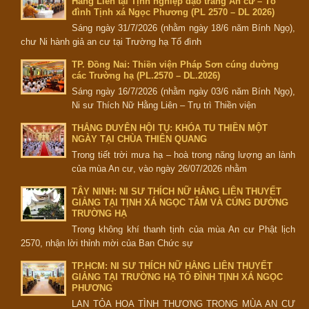
Hằng Liên tại Tịnh nghiệp đạo tràng An cư – Tổ
đình Tịnh xá Ngọc Phương (PL 2570 – DL 2026)
Sáng ngày 31/7/2026 (nhằm ngày 18/6 năm Bính Ngọ),
chư Ni hành giả an cư tại Trường hạ Tổ đình
TP. Đồng Nai: Thiền viện Pháp Sơn cúng dường
các Trường hạ (PL.2570 – DL.2026)
Sáng ngày 16/7/2026 (nhằm ngày 03/6 năm Bính Ngọ),
Ni sư Thích Nữ Hằng Liên – Trụ trì Thiền viện
THẮNG DUYÊN HỘI TỤ: KHÓA TU THIỀN MỘT
NGÀY TẠI CHÙA THIÊN QUANG
Trong tiết trời mưa hạ – hoà trong năng lượng an lành
của mùa An cư, vào ngày 26/07/2026 nhằm
TÂY NINH: NI SƯ THÍCH NỮ HẰNG LIÊN THUYẾT
GIẢNG TẠI TỊNH XÁ NGỌC TÂM VÀ CÚNG DƯỜNG
TRƯỜNG HẠ
Trong không khí thanh tịnh của mùa An cư Phật lịch
2570, nhận lời thỉnh mời của Ban Chức sự
TP.HCM: NI SƯ THÍCH NỮ HẰNG LIÊN THUYẾT
GIẢNG TẠI TRƯỜNG HẠ TỔ ĐÌNH TỊNH XÁ NGỌC
PHƯƠNG
LAN TỎA HOA TÌNH THƯƠNG TRONG MÙA AN CƯ