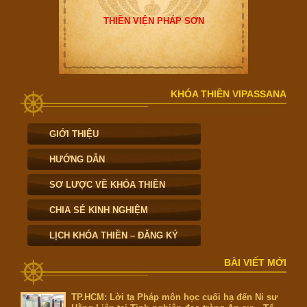
THIỀN VIỆN PHÁP SƠN
KHÓA THIỀN VIPASSANA
GIỚI THIỆU
HƯỚNG DẪN
SƠ LƯỢC VỀ KHÓA THIỀN
CHIA SẺ KINH NGHIỆM
LỊCH KHÓA THIỀN – ĐĂNG KÝ
BÀI VIẾT MỚI
TP.HCM: Lời tạ Pháp môn học cuối hạ đến Ni sư