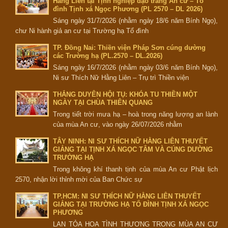
Hằng Liên tại Tịnh nghiệp đạo tràng An cư – Tổ
đình Tịnh xá Ngọc Phương (PL 2570 – DL 2026)
Sáng ngày 31/7/2026 (nhằm ngày 18/6 năm Bính Ngọ),
chư Ni hành giả an cư tại Trường hạ Tổ đình
TP. Đồng Nai: Thiền viện Pháp Sơn cúng dường
các Trường hạ (PL.2570 – DL.2026)
Sáng ngày 16/7/2026 (nhằm ngày 03/6 năm Bính Ngọ),
Ni sư Thích Nữ Hằng Liên – Trụ trì Thiền viện
THẮNG DUYÊN HỘI TỤ: KHÓA TU THIỀN MỘT
NGÀY TẠI CHÙA THIÊN QUANG
Trong tiết trời mưa hạ – hoà trong năng lượng an lành
của mùa An cư, vào ngày 26/07/2026 nhằm
TÂY NINH: NI SƯ THÍCH NỮ HẰNG LIÊN THUYẾT
GIẢNG TẠI TỊNH XÁ NGỌC TÂM VÀ CÚNG DƯỜNG
TRƯỜNG HẠ
Trong không khí thanh tịnh của mùa An cư Phật lịch
2570, nhận lời thỉnh mời của Ban Chức sự
TP.HCM: NI SƯ THÍCH NỮ HẰNG LIÊN THUYẾT
GIẢNG TẠI TRƯỜNG HẠ TỔ ĐÌNH TỊNH XÁ NGỌC
PHƯƠNG
LAN TỎA HOA TÌNH THƯƠNG TRONG MÙA AN CƯ