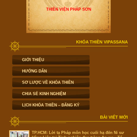
THIỀN VIỆN PHÁP SƠN
KHÓA THIỀN VIPASSANA
GIỚI THIỆU
HƯỚNG DẪN
SƠ LƯỢC VỀ KHÓA THIỀN
CHIA SẺ KINH NGHIỆM
LỊCH KHÓA THIỀN – ĐĂNG KÝ
BÀI VIẾT MỚI
TP.HCM: Lời tạ Pháp môn học cuối hạ đến Ni sư