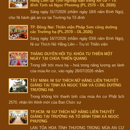
Hằng Liên tại Tịnh nghiệp đạo tràng An cư – Tổ
đình Tịnh xá Ngọc Phương (PL 2570 – DL 2026)
Sáng ngày 31/7/2026 (nhằm ngày 18/6 năm Bính Ngọ),
chư Ni hành giả an cư tại Trường hạ Tổ đình
TP. Đồng Nai: Thiền viện Pháp Sơn cúng dường
các Trường hạ (PL.2570 – DL.2026)
Sáng ngày 16/7/2026 (nhằm ngày 03/6 năm Bính Ngọ),
Ni sư Thích Nữ Hằng Liên – Trụ trì Thiền viện
THẮNG DUYÊN HỘI TỤ: KHÓA TU THIỀN MỘT
NGÀY TẠI CHÙA THIÊN QUANG
Trong tiết trời mưa hạ – hoà trong năng lượng an lành
của mùa An cư, vào ngày 26/07/2026 nhằm
TÂY NINH: NI SƯ THÍCH NỮ HẰNG LIÊN THUYẾT
GIẢNG TẠI TỊNH XÁ NGỌC TÂM VÀ CÚNG DƯỜNG
TRƯỜNG HẠ
Trong không khí thanh tịnh của mùa An cư Phật lịch
2570, nhận lời thỉnh mời của Ban Chức sự
TP.HCM: NI SƯ THÍCH NỮ HẰNG LIÊN THUYẾT
GIẢNG TẠI TRƯỜNG HẠ TỔ ĐÌNH TỊNH XÁ NGỌC
PHƯƠNG
LAN TỎA HOA TÌNH THƯƠNG TRONG MÙA AN CƯ