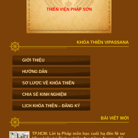
THIỀN VIỆN PHÁP SƠN
KHÓA THIỀN VIPASSANA
GIỚI THIỆU
HƯỚNG DẪN
SƠ LƯỢC VỀ KHÓA THIỀN
CHIA SẺ KINH NGHIỆM
LỊCH KHÓA THIỀN – ĐĂNG KÝ
BÀI VIẾT MỚI
TP.HCM: Lời tạ Pháp môn học cuối hạ đến Ni sư