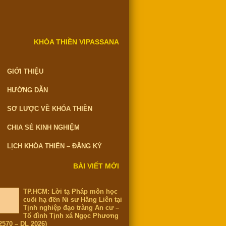
KHÓA THIỀN VIPASSANA
GIỚI THIỆU
HƯỚNG DẪN
SƠ LƯỢC VỀ KHÓA THIỀN
CHIA SẺ KINH NGHIỆM
LỊCH KHÓA THIỀN – ĐĂNG KÝ
BÀI VIẾT MỚI
TP.HCM: Lời tạ Pháp môn học
cuối hạ đến Ni sư Hằng Liên tại
Tịnh nghiệp đạo tràng An cư –
Tổ đình Tịnh xá Ngọc Phương
2570 – DL 2026)