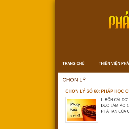
TRANG CHỦ
THIỀN VIỆN PH
CHƠN LÝ
CHƠN LÝ SỐ 60: PHÁP HỌC C
I. BỐN CÁI DƠ 
DỤC LÀM ÁC 1. 
PHÁ TAN CỦA CẢ