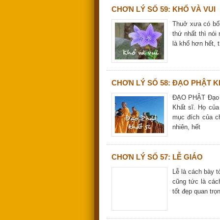
CHƠN LÝ SỐ 59: KHỔ VÀ VUI
Thuở xưa có bốn
thứ nhất thì nói
là khổ hơn hết, 
CHƠN LÝ SỐ 58: ĐẠO PHẬT K
ĐẠO PHẬT Đạo P
Khất sĩ. Họ của
mục đích của ch
nhiên, hết
CHƠN LÝ SỐ 57: LỄ GIÁO
Lễ là cách bày t
cũng tức là các
tốt đẹp quan trọ