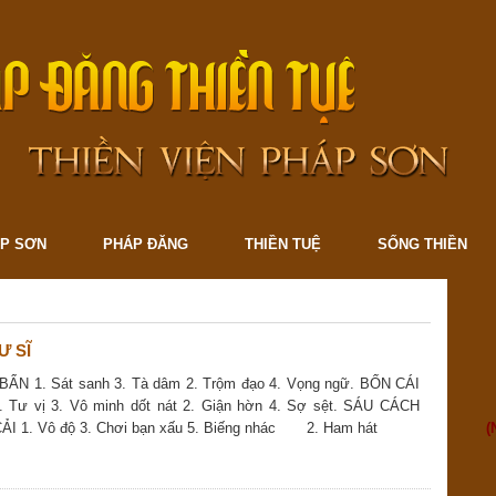
ÁP SƠN
PHÁP ĐĂNG
THIỀN TUỆ
SỐNG THIỀN
Ư SĨ
BẨN 1. Sát sanh 3. Tà dâm 2. Trộm đạo 4. Vọng ngữ. BỐN CÁI
Tư vị 3. Vô minh dốt nát 2. Giận hờn 4. Sợ sệt. SÁU CÁCH
I 1. Vô độ 3. Chơi bạn xấu 5. Biếng nhác 2. Ham hát
(