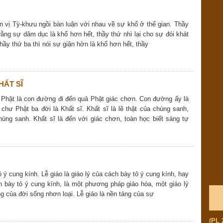
 vị Tỳ-khưu ngồi bàn luận với nhau về sự khổ ở thế gian. Thầy
 rằng sự dâm dục là khổ hơn hết, thầy thứ nhì lại cho sự đói khát
thầy thứ ba thì nói sự giận hờn là khổ hơn hết, thầy
HẤT SĨ
hật là con đường đi đến quả Phật giác chơn. Con đường ấy là
 chư Phật ba đời là Khất sĩ. Khất sĩ là lẽ thật của chúng sanh,
úng sanh. Khất sĩ là đến với giác chơn, toàn học biết sáng tự
ỏ ý cung kính. Lễ giáo là giáo lý của cách bày tỏ ý cung kính, hay
h bày tỏ ý cung kính, là một phương pháp giáo hóa, một giáo lý
ng của đời sống nhơn loại. Lễ giáo là nền tảng của sự
(PL 