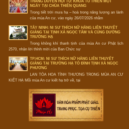
THẮNG DUYÊN HỘI TỤ: KHÓA TU THIỀN MỘT
NGÀY TẠI CHÙA THIÊN QUANG
Trong tiết trời mưa hạ – hoà trong năng lượng an lành
của mùa An cư, vào ngày 26/07/2026 nhằm
TÂY NINH: NI SƯ THÍCH NỮ HẰNG LIÊN THUYẾT
GIẢNG TẠI TỊNH XÁ NGỌC TÂM VÀ CÚNG DƯỜNG
TRƯỜNG HẠ
Trong không khí thanh tịnh của mùa An cư Phật lịch
2570, nhận lời thỉnh mời của Ban Chức sự
TP.HCM: NI SƯ THÍCH NỮ HẰNG LIÊN THUYẾT
GIẢNG TẠI TRƯỜNG HẠ TỔ ĐÌNH TỊNH XÁ NGỌC
PHƯƠNG
LAN TỎA HOA TÌNH THƯƠNG TRONG MÙA AN CƯ
KIẾT HẠ Mỗi mùa An cư kiết hạ trở về, tại