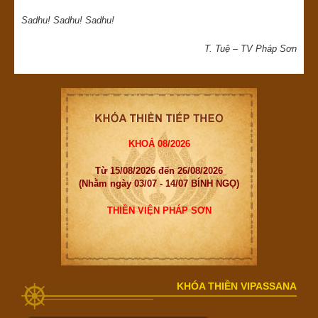
Sadhu! Sadhu! Sadhu!
T. Tuệ – TV Pháp Sơn
KHOÁ 08/2026
Từ 15/08/2026 đến 26/08/2026
(Nhằm ngày 03/07 - 14/07 BÍNH NGỌ)
THIỀN VIỆN PHÁP SƠN
KHÓA THIỀN VIPASSANA