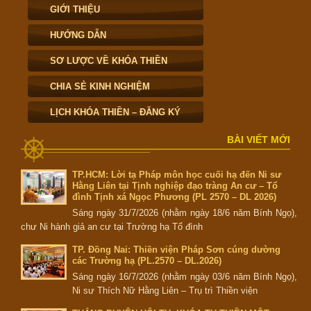
GIỚI THIỆU
HƯỚNG DẪN
SƠ LƯỢC VỀ KHÓA THIỀN
CHIA SẺ KINH NGHIỆM
LỊCH KHÓA THIỀN – ĐĂNG KÝ
BÀI VIẾT MỚI
TP.HCM: Lời tạ Pháp môn học cuối hạ đến Ni sư
Hằng Liên tại Tịnh nghiệp đạo tràng An cư – Tổ
đình Tịnh xá Ngọc Phương (PL 2570 – DL 2026)
Sáng ngày 31/7/2026 (nhằm ngày 18/6 năm Bính Ngọ),
chư Ni hành giả an cư tại Trường hạ Tổ đình
TP. Đồng Nai: Thiền viện Pháp Sơn cúng dường
các Trường hạ (PL.2570 – DL.2026)
Sáng ngày 16/7/2026 (nhằm ngày 03/6 năm Bính Ngọ),
Ni sư Thích Nữ Hằng Liên – Trụ trì Thiền viện