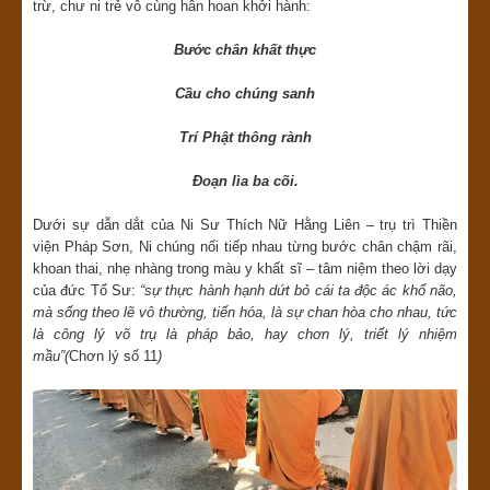
trừ, chư ni trẻ vô cùng hân hoan khởi hành:
Bước chân khất thực
Cầu cho chúng sanh
Trí Phật thông rành
Đoạn lìa ba cõi.
Dưới sự dẫn dắt của Ni Sư Thích Nữ Hằng Liên – trụ trì Thiền
viện Pháp Sơn, Ni chúng nối tiếp nhau từng bước chân chậm rãi,
khoan thai, nhẹ nhàng trong màu y khất sĩ – tâm niệm theo lời dạy
của đức Tổ Sư:
“sự thực hành hạnh dứt bỏ cái ta độc ác khổ não,
mà sống theo lẽ vô thường, tiến hóa, là sự chan hòa cho nhau, tức
là công lý võ trụ là pháp bảo, hay chơn lý, triết lý nhiệm
mầu”
(
Chơn lý số 11
)