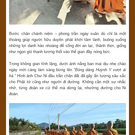
Bước chân chánh niệm – phong trần ngày xuân dù chỉ là một
thoáng giúp người hữu duyên phát khởi tâm lành, buông xuống
những lợi danh hào nhoáng để sống đời an lạc, thảnh thơi, giống
như ngọn gió thanh lương thổi vào thế gian đầy nóng bức.
Trong không gian tĩnh lặng, dưới ánh nắng ban mai dịu nhẹ chào
ngày mới càng làm sáng bừng lên “
Bóng dáng Huỳnh Y vượt ái
hà
.
”
Hình ảnh Chư Ni đầu trần chân đất đã gây ấn tượng sâu sắc
cho Phật tử cũng như người đi đường. Không cần một sự nhắc
nhở, từng đoàn xe cứ thế mà dừng lại, nhường đường cho Ni
đoàn.