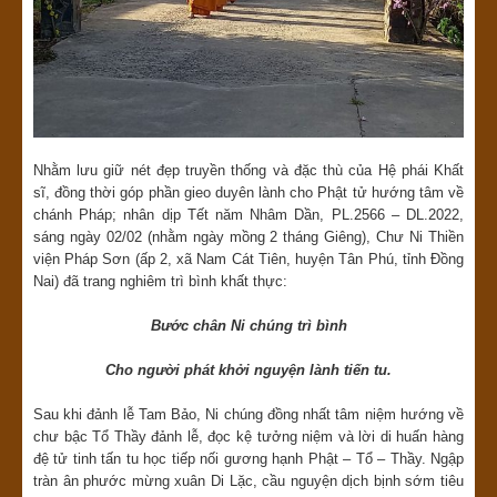
Nhằm lưu giữ nét đẹp truyền thống và đặc thù của Hệ phái Khất
sĩ, đồng thời góp phần gieo duyên lành cho Phật tử hướng tâm về
chánh Pháp; nhân dịp Tết năm Nhâm Dần, PL.2566 – DL.2022,
sáng ngày 02/02 (nhằm ngày mồng 2 tháng Giêng), Chư Ni Thiền
viện Pháp Sơn (ấp 2, xã Nam Cát Tiên, huyện Tân Phú, tỉnh Đồng
Nai) đã trang nghiêm trì bình khất thực:
Bước chân Ni chúng trì bình
Cho
người phát khởi
nguyện
l
ành tiến tu.
Sau khi đảnh lễ Tam Bảo, Ni chúng đồng nhất tâm niệm hướng về
chư bậc Tổ Thầy đảnh lễ, đọc kệ tưởng niệm và lời di huấn hàng
đệ tử tinh tấn tu học tiếp nối gương hạnh Phật – Tổ – Thầy. Ngập
tràn ân phước mừng xuân Di Lặc, cầu nguyện dịch bịnh sớm tiêu