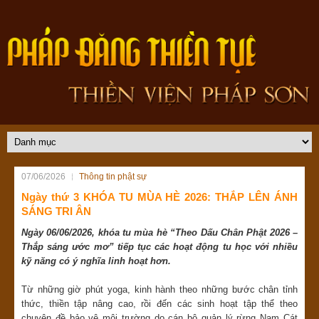
07/06/2026
Thông tin phật sự
Ngày thứ 3 KHÓA TU MÙA HÈ 2026: THẮP LÊN ÁNH
SÁNG TRI ÂN
Ngày 06/06/2026, khóa tu mùa hè “Theo Dấu Chân Phật 2026 –
Thắp sáng ước mơ” tiếp tục các hoạt động tu học với nhiều
kỹ năng có ý nghĩa linh hoạt hơn.
Từ những giờ phút yoga, kinh hành theo những bước chân tỉnh
thức, thiền tập nâng cao, rồi đến các sinh hoạt tập thể theo
chuyên đề bảo vệ môi trường do cán bộ quản lý rừng Nam Cát