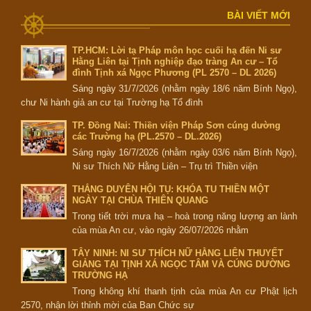
BÀI VIẾT MỚI
TP.HCM: Lời tạ Pháp môn học cuối hạ đến Ni sư
Hằng Liên tại Tịnh nghiệp đạo tràng An cư – Tổ
đình Tịnh xá Ngọc Phương (PL 2570 – DL 2026)
Sáng ngày 31/7/2026 (nhằm ngày 18/6 năm Bính Ngọ),
chư Ni hành giả an cư tại Trường hạ Tổ đình
TP. Đồng Nai: Thiền viện Pháp Sơn cúng dường
các Trường hạ (PL.2570 – DL.2026)
Sáng ngày 16/7/2026 (nhằm ngày 03/6 năm Bính Ngọ),
Ni sư Thích Nữ Hằng Liên – Trụ trì Thiền viện
THẮNG DUYÊN HỘI TỤ: KHÓA TU THIỀN MỘT
NGÀY TẠI CHÙA THIÊN QUANG
Trong tiết trời mưa hạ – hoà trong năng lượng an lành
của mùa An cư, vào ngày 26/07/2026 nhằm
TÂY NINH: NI SƯ THÍCH NỮ HẰNG LIÊN THUYẾT
GIẢNG TẠI TỊNH XÁ NGỌC TÂM VÀ CÚNG DƯỜNG
TRƯỜNG HẠ
Trong không khí thanh tịnh của mùa An cư Phật lịch
2570, nhận lời thỉnh mời của Ban Chức sự