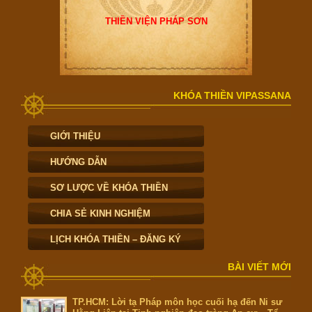
THIỀN VIỆN PHÁP SƠN
KHÓA THIỀN VIPASSANA
GIỚI THIỆU
HƯỚNG DẪN
SƠ LƯỢC VỀ KHÓA THIỀN
CHIA SẺ KINH NGHIỆM
LỊCH KHÓA THIỀN – ĐĂNG KÝ
BÀI VIẾT MỚI
TP.HCM: Lời tạ Pháp môn học cuối hạ đến Ni sư