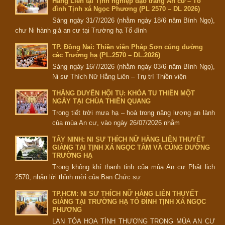
Hằng Liên tại Tịnh nghiệp đạo tràng An cư – Tổ
đình Tịnh xá Ngọc Phương (PL 2570 – DL 2026)
Sáng ngày 31/7/2026 (nhằm ngày 18/6 năm Bính Ngọ),
chư Ni hành giả an cư tại Trường hạ Tổ đình
TP. Đồng Nai: Thiền viện Pháp Sơn cúng dường
các Trường hạ (PL.2570 – DL.2026)
Sáng ngày 16/7/2026 (nhằm ngày 03/6 năm Bính Ngọ),
Ni sư Thích Nữ Hằng Liên – Trụ trì Thiền viện
THẮNG DUYÊN HỘI TỤ: KHÓA TU THIỀN MỘT
NGÀY TẠI CHÙA THIÊN QUANG
Trong tiết trời mưa hạ – hoà trong năng lượng an lành
của mùa An cư, vào ngày 26/07/2026 nhằm
TÂY NINH: NI SƯ THÍCH NỮ HẰNG LIÊN THUYẾT
GIẢNG TẠI TỊNH XÁ NGỌC TÂM VÀ CÚNG DƯỜNG
TRƯỜNG HẠ
Trong không khí thanh tịnh của mùa An cư Phật lịch
2570, nhận lời thỉnh mời của Ban Chức sự
TP.HCM: NI SƯ THÍCH NỮ HẰNG LIÊN THUYẾT
GIẢNG TẠI TRƯỜNG HẠ TỔ ĐÌNH TỊNH XÁ NGỌC
PHƯƠNG
LAN TỎA HOA TÌNH THƯƠNG TRONG MÙA AN CƯ