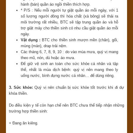
hành (bán) quần áo ngồi thiền thích hợp.
* P/S : N
ếu mỗi người tự giặt quần áo mỗi ngày, với 1
số lượng người đông thì hóa chất
(xà bông) sẽ thải ra
môi trường rất nhiều, BTC sẽ tập trung quần áo và hỗ
trợ giặt máy cho thiền sinh có nhu cầu giặt quần áo mỗi
ngày.
Vật dụng :
BTC cho thiền sinh mượn mền (chăn), gối,
mùng (màn), drap trải nệm.
Các tháng 6, 7, 8, 9, 10 : do vào mùa mưa, quý vị mang
theo mũ, nón, dù hoặc áo mưa.
Để giữ vệ sinh an toàn cho sức khỏe cá nhân và tập
thể, nhất là mùa dịch bệnh: quý vị nên mang theo ly
uống nước, bình đựng nước cá nhân… để dùng riêng.
3. Sức khỏe:
Quý vị nên chuẩn bị sức khỏe tốt trước khi đi dự
khóa thiền.
Do điều kiện y tế còn hạn chế nên BTC chưa thể tiếp nhận những
trường hợp thiền sinh:
+ Đang ăn kiêng.