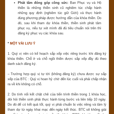
Phát tâm đóng góp công sức:
Ban Phục vụ và Hộ
thiền là những thiền sinh cũ nghiêm túc chấp hành
những
quy định (nghiêm túc giữ Giới) và thực hành
đúng phương pháp được hướng dẫn của khóa thiền. Do
đó, sau khi tham dự khóa thiền, thiền sinh phát tâm
phục vụ, nếu tự xét mình đã đủ tiêu chuẩn nói trên thì
đăng ký phục vụ các khóa sau.
*
MỘT VÀI LƯU Ý
1. Quý vị nên có kế hoạch sắp xếp việc riêng trước khi đăng ký
khóa thiền. Chỗ ở và chỗ ngồi thiền được sắp xếp đầy đủ theo
danh sách đăng ký.
– Trường hợp quý vị tự tới (không đăng ký) chưa được sự sắp
xếp của BTC : Quý vị hoan hỷ chờ đến lúc cuối và phải chấp nhận
ra về khi không có chỗ.
2. Do tính nối kết chặt chẽ của tiến trình thiền trong 1 khóa học,
đòi hỏi thiền sinh phải thực hành từng bước và liên tiếp 10 ngày.
Do đó để có kết quả tốt, quý vị phải chuẩn bị việc riêng và tâm lý
tham dự từ ngày khai mạc đến ngày kết thúc.
BTC sẽ không giải