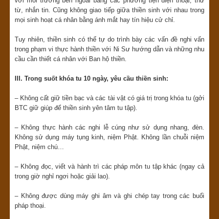
với môi trường bên ngoài bằng các phương tiện điện thoại, thư
từ, nhắn tin. Cũng không giao tiếp giữa thiền sinh với nhau trong
mọi sinh hoạt cá nhân bằng ánh mắt hay tín hiệu cử chỉ.
Tuy nhiên, thiền sinh có thể tự do trình bày các vấn đề nghi vấn
trong phạm vi thực hành thiền với Ni Sư hướng dẫn và những nhu
cầu cần thiết cá nhân với Ban hộ thiền.
III. Trong suốt khóa tu 10 ngày, yêu cầu thiền sinh:
– Không cất giữ tiền bạc và các tài vật có giá trị trong khóa tu (gởi
BTC giữ giúp để thiền sinh yên tâm tu tập).
– Không thực hành các nghi lễ cúng như sử dụng nhang, đèn.
Không sử dụng máy tụng kinh, niệm Phật. Không lần chuỗi niệm
Phật, niệm chú…
– Không đọc, viết và hành trì các pháp môn tu tập khác (ngay cả
trong giờ nghỉ ngơi hoặc giải lao).
– Không được dùng máy ghi âm và ghi chép tay trong các buổi
pháp thoại.