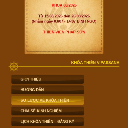
KHOÁ 08/2026
Từ 15/08/2026 đến 26/08/2026
(Nhằm ngày 03/07 - 14/07 BÍNH NGỌ)
THIỀN VIỆN PHÁP SƠN
KHÓA THIỀN VIPASSANA
GIỚI THIỆU
HƯỚNG DẪN
SƠ LƯỢC VỀ KHÓA THIỀN
CHIA SẺ KINH NGHIỆM
LỊCH KHÓA THIỀN – ĐĂNG KÝ