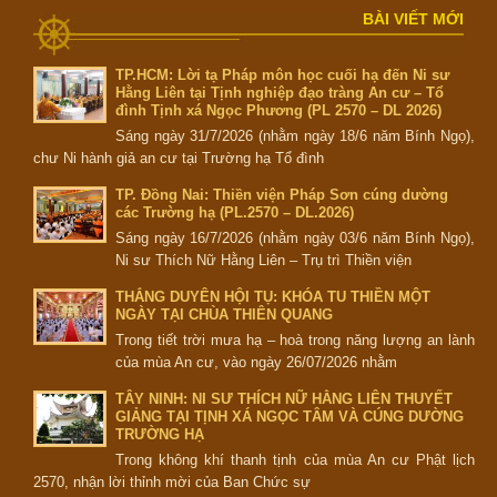
BÀI VIẾT MỚI
TP.HCM: Lời tạ Pháp môn học cuối hạ đến Ni sư
Hằng Liên tại Tịnh nghiệp đạo tràng An cư – Tổ
đình Tịnh xá Ngọc Phương (PL 2570 – DL 2026)
Sáng ngày 31/7/2026 (nhằm ngày 18/6 năm Bính Ngọ),
chư Ni hành giả an cư tại Trường hạ Tổ đình
TP. Đồng Nai: Thiền viện Pháp Sơn cúng dường
các Trường hạ (PL.2570 – DL.2026)
Sáng ngày 16/7/2026 (nhằm ngày 03/6 năm Bính Ngọ),
Ni sư Thích Nữ Hằng Liên – Trụ trì Thiền viện
THẮNG DUYÊN HỘI TỤ: KHÓA TU THIỀN MỘT
NGÀY TẠI CHÙA THIÊN QUANG
Trong tiết trời mưa hạ – hoà trong năng lượng an lành
của mùa An cư, vào ngày 26/07/2026 nhằm
TÂY NINH: NI SƯ THÍCH NỮ HẰNG LIÊN THUYẾT
GIẢNG TẠI TỊNH XÁ NGỌC TÂM VÀ CÚNG DƯỜNG
TRƯỜNG HẠ
Trong không khí thanh tịnh của mùa An cư Phật lịch
2570, nhận lời thỉnh mời của Ban Chức sự