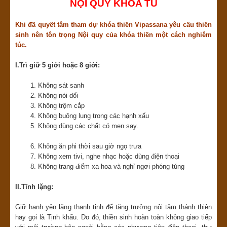
NỘI QUY KHÓA TU
Khi đã quyết tâm tham dự khóa thiền Vipassana yêu cầu thiền
sinh nên tôn trọng Nội quy của khóa thiền một cách nghiêm
túc.
I.Trì giữ 5 giới hoặc 8 giới:
1. Không sát sanh
2. Không nói dối
3. Không trộm cắp
4. Không buông lung trong các hạnh xấu
5. Không dùng các chất có men say.
6. Không ăn phi thời sau giờ ngọ trưa
7. Không xem tivi, nghe nhạc hoặc dùng điện thoại
8. Không trang điểm xa hoa và nghỉ ngơi phóng túng
II.Tĩnh lặng:
Giữ hạnh yên lặng thanh tịnh để tăng trưởng nội tâm thánh thiện
hay gọi là Tịnh khẩu. Do đó, thiền sinh hoàn toàn không giao tiếp