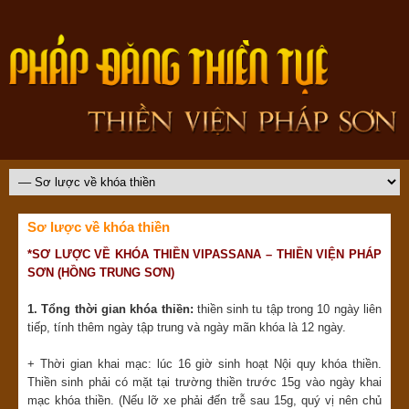
Sơ lược về khóa thiền
*SƠ LƯỢC VỀ KHÓA THIỀN VIPASSANA – THIỀN VIỆN PHÁP
SƠN (HỒNG TRUNG SƠN)
1. Tổng thời gian khóa thiền:
thiền sinh tu tập trong 10 ngày liên
tiếp, tính thêm ngày tập trung và ngày mãn khóa là 12 ngày.
+ Thời gian khai mạc: lúc 16 giờ sinh hoạt Nội quy khóa thiền.
Thiền sinh phải có mặt tại trường thiền trước 15g vào ngày khai
mạc khóa thiền. (Nếu lỡ xe phải đến trễ sau 15g, quý vị nên chủ