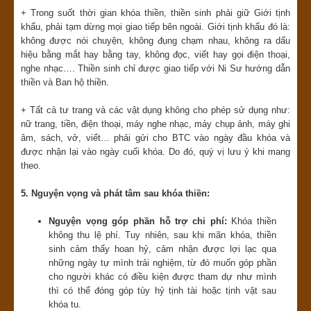
+ Trong suốt thời gian khóa thiền, thiền sinh phải giữ Giới tịnh
khẩu, phải tạm dừng mọi giao tiếp bên ngoài. Giới tịnh khẩu đó là:
không được nói chuyện, không đụng chạm nhau, không ra dấu
hiệu bằng mắt hay bằng tay, không đọc, viết hay gọi điện thoại,
nghe nhạc…. Thiền sinh chỉ được giao tiếp với Ni Sư hướng dẫn
thiền và Ban hộ thiền.
+ Tất cả tư trang và các vật dụng không cho phép sử dụng như:
nữ trang, tiền, điện thoại, máy nghe nhạc, máy chụp ảnh, máy ghi
âm, sách, vở, viết… phải gửi cho BTC vào ngày đầu khóa và
được nhận lại vào ngày cuối khóa. Do đó, quý vị lưu ý khi mang
theo.
5. Nguyện vọng và phát tâm sau khóa thiền:
Nguyện vọng góp phần hỗ trợ chi phí:
Khóa thiền
không thu lệ phí. Tuy nhiên, sau khi mãn khóa, thiền
sinh cảm thấy hoan hỷ, cảm nhận được lợi lạc qua
những ngày tự mình trải nghiệm, từ đó muốn góp phần
cho người khác có điều kiện được tham dự như mình
thì có thể đóng góp tùy hỷ tịnh tài hoặc tịnh vật sau
khóa tu.