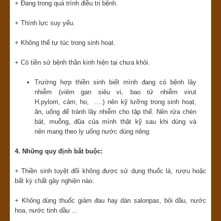
+ Đang trong quá trình điều trị bệnh.
+ Thính lực suy yếu.
+ Không thể tự túc trong sinh hoạt.
+ Có tiền sử bệnh thần kinh hiện tại chưa khỏi.
Trường hợp thiền sinh biết mình đang có bệnh lây
nhiễm (viêm gan siêu vi, bao tử nhiễm virut
H.pylorri, cảm, ho, ….) nên kỹ lưỡng trong sinh hoạt,
ăn, uống để tránh lây nhiễm cho tập thể. Nên rửa chén
bát, muỗng, đũa của mình thật kỹ sau khi dùng và
nên mang theo ly uống nước dùng riêng.
4. Những quy định bắt buộc:
+ Thiền sinh tuyệt đối không được sử dụng thuốc lá, rượu hoặc
bất kỳ chất gây nghiện nào.
+ Không dùng thuốc giảm đau hay dán salonpas, bôi dầu, nước
hoa, nước tinh dầu …