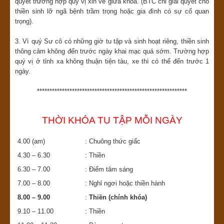
quyết
trường hợp quý vị
xin về giữa khóa. (BTC chỉ giải quyết cho
thiền sinh lỡ ngã bệnh trầm trọng hoặc gia đình có sự cố quan
trọng).
3. Vì quý Sư cô có những giờ tu tập và sinh hoạt riêng, thiền sinh
thông cảm không đến trước ngày khai mạc quá sớm. Trường hợp
quý vị ở tỉnh xa không thuận tiện tàu, xe thì có thể đến trước 1
ngày.
************************************************************
THỜI KHÓA TU TẬP MỖI NGÀY
4.00 (am)
: Chuông thức giấc
4.30 – 6.30
: Thiền
6.30 – 7.00
: Điểm tâm sáng
7.00 – 8.00
: Nghỉ ngơi hoặc thiền hành
8.00 – 9.00
:
Thiền (chính khóa)
9.10 – 11.00
: Thiền