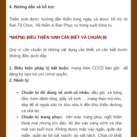
4. Hướng dẫn và hỗ trợ:
Thiền sinh được hướng dẫn thiền từng ngày và được hỗ trợ từ
Ban Tổ Chức, Hộ thiền & Ban Phục vụ trong suốt khóa tu.
*NHỮNG ĐIỀU THIỀN SINH CẦN BIẾT VÀ CHUẨN BỊ
Quý vị cần chuẩn bị những vật dụng cần thiết và cần biết trước
những điều dưới đây:
1. Điều kiện pháp lý bắt buộc:
mang theo CCCD bản gốc để
đăng ký tạm trú với chính quyền.
2. Hành lý:
Chuẩn bị đồ dùng vệ sinh cá nhân:
dầu gội, xà bông
tắm, kem đánh răng, giấy vệ sinh…, mang theo mũ-nón,
dép để đi ngoài sân từ khu nhà ở đến khu thiền đường
và nhà ăn.
Chuẩn bị trang phục:
nên mặc trang phục ngồi thiền
thoải mái nhưng kín đáo, đủ ấm vào sáng sớm và nhẹ
mát vào buổi trưa. Không được mặc váy ngắn, quần đùi
ngắn, quần áo bó sát người, áo sát nách. Chùa có phát