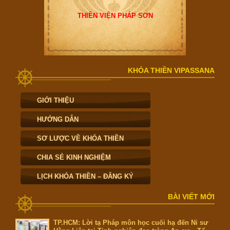
THIỀN VIỆN PHÁP SƠN
KHÓA THIỀN VIPASSANA
GIỚI THIỆU
HƯỚNG DẪN
SƠ LƯỢC VỀ KHÓA THIỀN
CHIA SẺ KINH NGHIỆM
LỊCH KHÓA THIỀN – ĐĂNG KÝ
BÀI VIẾT MỚI
TP.HCM: Lời tạ Pháp môn học cuối hạ đến Ni sư