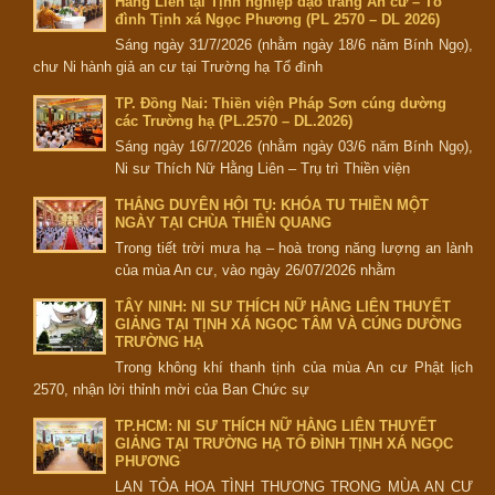
Hằng Liên tại Tịnh nghiệp đạo tràng An cư – Tổ
đình Tịnh xá Ngọc Phương (PL 2570 – DL 2026)
Sáng ngày 31/7/2026 (nhằm ngày 18/6 năm Bính Ngọ),
chư Ni hành giả an cư tại Trường hạ Tổ đình
TP. Đồng Nai: Thiền viện Pháp Sơn cúng dường
các Trường hạ (PL.2570 – DL.2026)
Sáng ngày 16/7/2026 (nhằm ngày 03/6 năm Bính Ngọ),
Ni sư Thích Nữ Hằng Liên – Trụ trì Thiền viện
THẮNG DUYÊN HỘI TỤ: KHÓA TU THIỀN MỘT
NGÀY TẠI CHÙA THIÊN QUANG
Trong tiết trời mưa hạ – hoà trong năng lượng an lành
của mùa An cư, vào ngày 26/07/2026 nhằm
TÂY NINH: NI SƯ THÍCH NỮ HẰNG LIÊN THUYẾT
GIẢNG TẠI TỊNH XÁ NGỌC TÂM VÀ CÚNG DƯỜNG
TRƯỜNG HẠ
Trong không khí thanh tịnh của mùa An cư Phật lịch
2570, nhận lời thỉnh mời của Ban Chức sự
TP.HCM: NI SƯ THÍCH NỮ HẰNG LIÊN THUYẾT
GIẢNG TẠI TRƯỜNG HẠ TỔ ĐÌNH TỊNH XÁ NGỌC
PHƯƠNG
LAN TỎA HOA TÌNH THƯƠNG TRONG MÙA AN CƯ