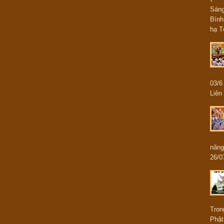
Sán
Bính
hạ T
03/
Liên 
năng
26/0
Tron
Phật