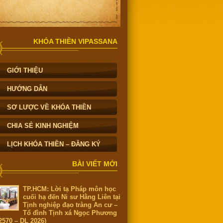
KHÓA THIỀN VIPASSANA
GIỚI THIỆU
HƯỚNG DẪN
SƠ LƯỢC VỀ KHÓA THIỀN
CHIA SẺ KINH NGHIỆM
LỊCH KHÓA THIỀN – ĐĂNG KÝ
BÀI VIẾT MỚI
TP.HCM: Lời tạ Pháp môn học
cuối hạ đến Ni sư Hằng Liên tại
Tịnh nghiệp đạo tràng An cư –
Tổ đình Tịnh xá Ngọc Phương
2570 – DL 2026)