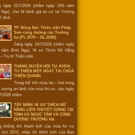
g ngày 31/7/2026 (nhằm ngày 18/6 năm
 Ngọ), chư Ni hành giả an cư tại Trường
ổ đình
TP. Đồng Nai: Thiền viện Pháp
Sơn cúng dường các Trường
hạ (PL.2570 – DL.2026)
Sáng ngày 16/7/2026 (nhằm ngày
6 năm Bính Ngọ), Ni sư Thích Nữ Hằng
– Trụ trì Thiền viện
THẮNG DUYÊN HỘI TỤ: KHÓA
TU THIỀN MỘT NGÀY TẠI CHÙA
THIÊN QUANG
Trong tiết trời mưa hạ – hoà trong
 lượng an lành của mùa An cư, vào ngày
7/2026 nhằm
TÂY NINH: NI SƯ THÍCH NỮ
HẰNG LIÊN THUYẾT GIẢNG TẠI
TỊNH XÁ NGỌC TÂM VÀ CÚNG
DƯỜNG TRƯỜNG HẠ
g không khí thanh tịnh của mùa An cư
 lịch 2570, nhận lời thỉnh mời của Ban