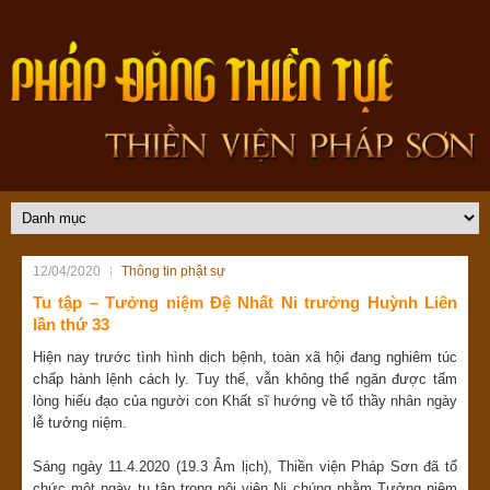
12/04/2020
Thông tin phật sự
Tu tập – Tưởng niệm Đệ Nhất Ni trưởng Huỳnh Liên
lần thứ 33
Hiện nay trước tình hình dịch bệnh, toàn xã hội đang nghiêm túc
chấp hành lệnh cách ly. Tuy thế, vẫn không thể ngăn được tấm
lòng hiếu đạo của người con Khất sĩ hướng về tổ thầy nhân ngày
lễ tưởng niệm.
Sáng ngày 11.4.2020 (19.3 Âm lịch), Thiền viện Pháp Sơn đã tổ
chức một ngày tu tập trong nội viện Ni chúng nhằm Tưởng niệm