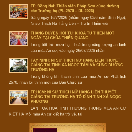
TP. Đồng Nai: Thiền viện Pháp Sơn cúng dường
các Trường hạ (PL.2570 – DL.2026)
Sáng ngày 16/7/2026 (nhằm ngày 03/6 năm Bính Ngọ),
Ni sư Thích Nữ Hằng Liên – Trụ trì Thiền viện
THẮNG DUYÊN HỘI TỤ: KHÓA TU THIỀN MỘT
NGÀY TẠI CHÙA THIÊN QUANG
Trong tiết trời mưa hạ – hoà trong năng lượng an lành
của mùa An cư, vào ngày 26/07/2026 nhằm
TÂY NINH: NI SƯ THÍCH NỮ HẰNG LIÊN THUYẾT
GIẢNG TẠI TỊNH XÁ NGỌC TÂM VÀ CÚNG DƯỜNG
TRƯỜNG HẠ
Trong không khí thanh tịnh của mùa An cư Phật lịch
2570, nhận lời thỉnh mời của Ban Chức sự
TP.HCM: NI SƯ THÍCH NỮ HẰNG LIÊN THUYẾT
GIẢNG TẠI TRƯỜNG HẠ TỔ ĐÌNH TỊNH XÁ NGỌC
PHƯƠNG
LAN TỎA HOA TÌNH THƯƠNG TRONG MÙA AN CƯ
KIẾT HẠ Mỗi mùa An cư kiết hạ trở về, tại