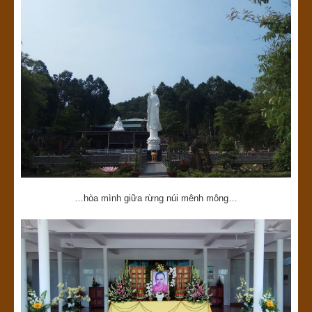
…hòa mình giữa rừng núi mênh mông…