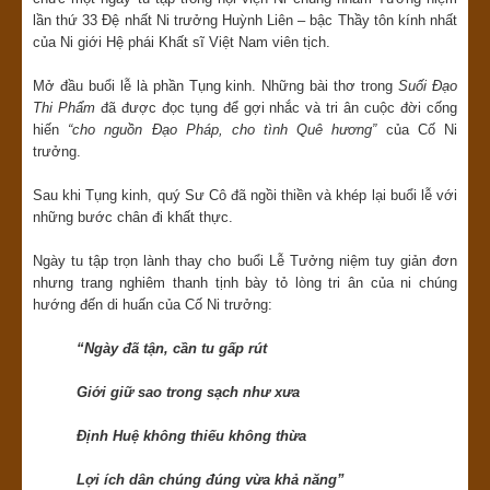
lần thứ 33 Đệ nhất Ni trưởng Huỳnh Liên – bậc Thầy tôn kính nhất
của Ni giới Hệ phái Khất sĩ Việt Nam viên tịch.
Mở đầu buổi lễ là phần Tụng kinh. Những bài thơ trong
Suối Đạo
Thi Phẩm
đã được đọc tụng để gợi nhắc và tri ân cuộc đời cống
hiến
“cho nguồn Đạo Pháp, cho tình Quê hương”
của Cố Ni
trưởng.
Sau khi Tụng kinh, quý Sư Cô đã ngồi thiền và khép lại buổi lễ với
những bước chân đi khất thực.
Ngày tu tập trọn lành thay cho buổi Lễ Tưởng niệm tuy giản đơn
nhưng trang nghiêm thanh tịnh bày tỏ lòng tri ân của ni chúng
hướng đến di huấn của Cố Ni trưởng:
“Ngày đã tận, cần tu gấp rút
Giới giữ sao trong sạch như xưa
Định Huệ không thiếu không thừa
Lợi ích dân chúng đúng vừa khả năng”