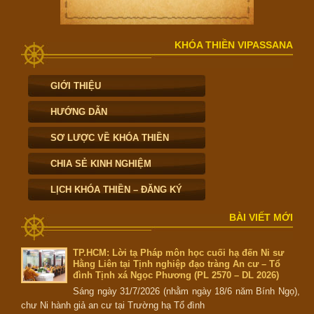
KHÓA THIỀN VIPASSANA
GIỚI THIỆU
HƯỚNG DẪN
SƠ LƯỢC VỀ KHÓA THIỀN
CHIA SẺ KINH NGHIỆM
LỊCH KHÓA THIỀN – ĐĂNG KÝ
BÀI VIẾT MỚI
TP.HCM: Lời tạ Pháp môn học cuối hạ đến Ni sư
Hằng Liên tại Tịnh nghiệp đạo tràng An cư – Tổ
đình Tịnh xá Ngọc Phương (PL 2570 – DL 2026)
Sáng ngày 31/7/2026 (nhằm ngày 18/6 năm Bính Ngọ),
chư Ni hành giả an cư tại Trường hạ Tổ đình