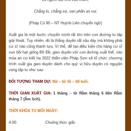
Chẳng lo, chẳng sợ, vẹn phần an vui.
(Pháp Cú 90 – NT Huỳnh Liên chuyển ngữ)
Xuất gia là một bước chuyển mình rất lớn trên con đường tu tập
giải thoát. Tuy nhiên, đó là thắng duyên rất sâu dày mà không phải
cư sĩ nào cũng thành tựu. Vì thế, để tạo điều kiện cho hàng cư sĩ
vun bồi hạt giống Bồ Đề, gieo duyên với con đường xuất thế; vào
mùa an cư kiết hạ 2022 thiền viện Pháp Sơn sẽ tổ chức chương
trình xuất gia gieo duyên dành cho quý vị hữu duyên có nguyện
vọng tập tu như sau:
ĐỐI TƯỢNG THAM DỰ:
Nữ – từ 16 – 60 tuổi.
THỜI GIAN XUẤT GIA:
1 tháng
–
từ Rằm tháng 6 đến Rằm
tháng 7 (Âm lịch).
THỜI KHÓA TU MỖI NGÀY:
4.00: Chuông thức giấc