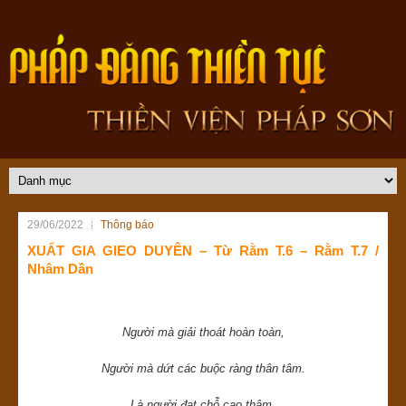
29/06/2022
Thông báo
XUẤT GIA GIEO DUYÊN – Từ Rằm T.6 – Rằm T.7 /
Nhâm Dần
Người mà giải thoát hoàn toàn,
Người mà dứt các buộc ràng thân tâm.
Là người đạt chỗ cao thâm,