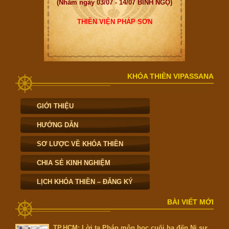
(Nhằm ngày 03/07 - 14/07 BÍNH NGỌ)
THIỀN VIỆN PHÁP SƠN
KHÓA THIỀN VIPASSANA
GIỚI THIỆU
HƯỚNG DẪN
SƠ LƯỢC VỀ KHÓA THIỀN
CHIA SẺ KINH NGHIỆM
LỊCH KHÓA THIỀN – ĐĂNG KÝ
BÀI VIẾT MỚI
TP.HCM: Lời tạ Pháp môn học cuối hạ đến Ni sư