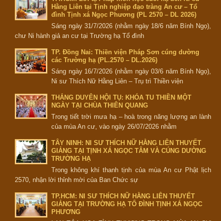
Hằng Liên tại Tịnh nghiệp đạo tràng An cư – Tổ
đình Tịnh xá Ngọc Phương (PL 2570 – DL 2026)
Sáng ngày 31/7/2026 (nhằm ngày 18/6 năm Bính Ngọ),
chư Ni hành giả an cư tại Trường hạ Tổ đình
TP. Đồng Nai: Thiền viện Pháp Sơn cúng dường
các Trường hạ (PL.2570 – DL.2026)
Sáng ngày 16/7/2026 (nhằm ngày 03/6 năm Bính Ngọ),
Ni sư Thích Nữ Hằng Liên – Trụ trì Thiền viện
THẮNG DUYÊN HỘI TỤ: KHÓA TU THIỀN MỘT
NGÀY TẠI CHÙA THIÊN QUANG
Trong tiết trời mưa hạ – hoà trong năng lượng an lành
của mùa An cư, vào ngày 26/07/2026 nhằm
TÂY NINH: NI SƯ THÍCH NỮ HẰNG LIÊN THUYẾT
GIẢNG TẠI TỊNH XÁ NGỌC TÂM VÀ CÚNG DƯỜNG
TRƯỜNG HẠ
Trong không khí thanh tịnh của mùa An cư Phật lịch
2570, nhận lời thỉnh mời của Ban Chức sự
TP.HCM: NI SƯ THÍCH NỮ HẰNG LIÊN THUYẾT
GIẢNG TẠI TRƯỜNG HẠ TỔ ĐÌNH TỊNH XÁ NGỌC
PHƯƠNG