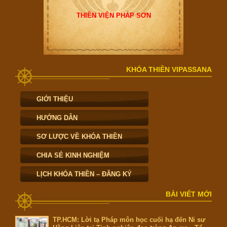
THIỀN VIỆN PHÁP SƠN
KHÓA THIỀN VIPASSANA
GIỚI THIỆU
HƯỚNG DẪN
SƠ LƯỢC VỀ KHÓA THIỀN
CHIA SẺ KINH NGHIỆM
LỊCH KHÓA THIỀN – ĐĂNG KÝ
BÀI VIẾT MỚI
TP.HCM: Lời tạ Pháp môn học cuối hạ đến Ni sư