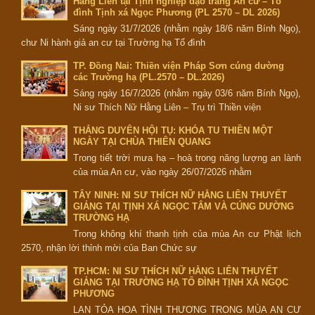
Hằng Liên tại Tịnh nghiệp đạo tràng An cư – Tổ
đình Tịnh xá Ngọc Phương (PL 2570 – DL 2026)
Sáng ngày 31/7/2026 (nhằm ngày 18/6 năm Bính Ngọ),
chư Ni hành giả an cư tại Trường hạ Tổ đình
TP. Đồng Nai: Thiền viện Pháp Sơn cúng dường
các Trường hạ (PL.2570 – DL.2026)
Sáng ngày 16/7/2026 (nhằm ngày 03/6 năm Bính Ngọ),
Ni sư Thích Nữ Hằng Liên – Trụ trì Thiền viện
THẮNG DUYÊN HỘI TỤ: KHÓA TU THIỀN MỘT
NGÀY TẠI CHÙA THIÊN QUANG
Trong tiết trời mưa hạ – hoà trong năng lượng an lành
của mùa An cư, vào ngày 26/07/2026 nhằm
TÂY NINH: NI SƯ THÍCH NỮ HẰNG LIÊN THUYẾT
GIẢNG TẠI TỊNH XÁ NGỌC TÂM VÀ CÚNG DƯỜNG
TRƯỜNG HẠ
Trong không khí thanh tịnh của mùa An cư Phật lịch
2570, nhận lời thỉnh mời của Ban Chức sự
TP.HCM: NI SƯ THÍCH NỮ HẰNG LIÊN THUYẾT
GIẢNG TẠI TRƯỜNG HẠ TỔ ĐÌNH TỊNH XÁ NGỌC
PHƯƠNG
LAN TỎA HOA TÌNH THƯƠNG TRONG MÙA AN CƯ