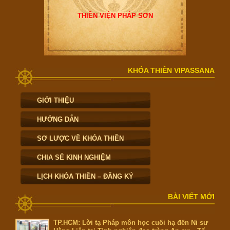
THIỀN VIỆN PHÁP SƠN
KHÓA THIỀN VIPASSANA
GIỚI THIỆU
HƯỚNG DẪN
SƠ LƯỢC VỀ KHÓA THIỀN
CHIA SẺ KINH NGHIỆM
LỊCH KHÓA THIỀN – ĐĂNG KÝ
BÀI VIẾT MỚI
TP.HCM: Lời tạ Pháp môn học cuối hạ đến Ni sư