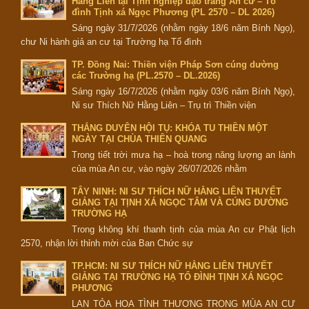
Hằng Liên tại Tịnh nghiệp đạo tràng An cư – Tổ
đình Tịnh xá Ngọc Phương (PL 2570 – DL 2026)
Sáng ngày 31/7/2026 (nhằm ngày 18/6 năm Bính Ngọ),
chư Ni hành giả an cư tại Trường hạ Tổ đình
TP. Đồng Nai: Thiền viện Pháp Sơn cúng dường
các Trường hạ (PL.2570 – DL.2026)
Sáng ngày 16/7/2026 (nhằm ngày 03/6 năm Bính Ngọ),
Ni sư Thích Nữ Hằng Liên – Trụ trì Thiền viện
THẮNG DUYÊN HỘI TỤ: KHÓA TU THIỀN MỘT
NGÀY TẠI CHÙA THIÊN QUANG
Trong tiết trời mưa hạ – hoà trong năng lượng an lành
của mùa An cư, vào ngày 26/07/2026 nhằm
TÂY NINH: NI SƯ THÍCH NỮ HẰNG LIÊN THUYẾT
GIẢNG TẠI TỊNH XÁ NGỌC TÂM VÀ CÚNG DƯỜNG
TRƯỜNG HẠ
Trong không khí thanh tịnh của mùa An cư Phật lịch
2570, nhận lời thỉnh mời của Ban Chức sự
TP.HCM: NI SƯ THÍCH NỮ HẰNG LIÊN THUYẾT
GIẢNG TẠI TRƯỜNG HẠ TỔ ĐÌNH TỊNH XÁ NGỌC
PHƯƠNG
LAN TỎA HOA TÌNH THƯƠNG TRONG MÙA AN CƯ