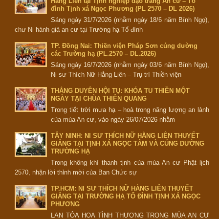
Hằng Liên tại Tịnh nghiệp đạo tràng An cư – Tổ
đình Tịnh xá Ngọc Phương (PL 2570 – DL 2026)
Sáng ngày 31/7/2026 (nhằm ngày 18/6 năm Bính Ngọ),
chư Ni hành giả an cư tại Trường hạ Tổ đình
TP. Đồng Nai: Thiền viện Pháp Sơn cúng dường
các Trường hạ (PL.2570 – DL.2026)
Sáng ngày 16/7/2026 (nhằm ngày 03/6 năm Bính Ngọ),
Ni sư Thích Nữ Hằng Liên – Trụ trì Thiền viện
THẮNG DUYÊN HỘI TỤ: KHÓA TU THIỀN MỘT
NGÀY TẠI CHÙA THIÊN QUANG
Trong tiết trời mưa hạ – hoà trong năng lượng an lành
của mùa An cư, vào ngày 26/07/2026 nhằm
TÂY NINH: NI SƯ THÍCH NỮ HẰNG LIÊN THUYẾT
GIẢNG TẠI TỊNH XÁ NGỌC TÂM VÀ CÚNG DƯỜNG
TRƯỜNG HẠ
Trong không khí thanh tịnh của mùa An cư Phật lịch
2570, nhận lời thỉnh mời của Ban Chức sự
TP.HCM: NI SƯ THÍCH NỮ HẰNG LIÊN THUYẾT
GIẢNG TẠI TRƯỜNG HẠ TỔ ĐÌNH TỊNH XÁ NGỌC
PHƯƠNG
LAN TỎA HOA TÌNH THƯƠNG TRONG MÙA AN CƯ