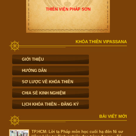
THIỀN VIỆN PHÁP SƠN
KHÓA THIỀN VIPASSANA
GIỚI THIỆU
HƯỚNG DẪN
SƠ LƯỢC VỀ KHÓA THIỀN
CHIA SẺ KINH NGHIỆM
LỊCH KHÓA THIỀN – ĐĂNG KÝ
BÀI VIẾT MỚI
TP.HCM: Lời tạ Pháp môn học cuối hạ đến Ni sư