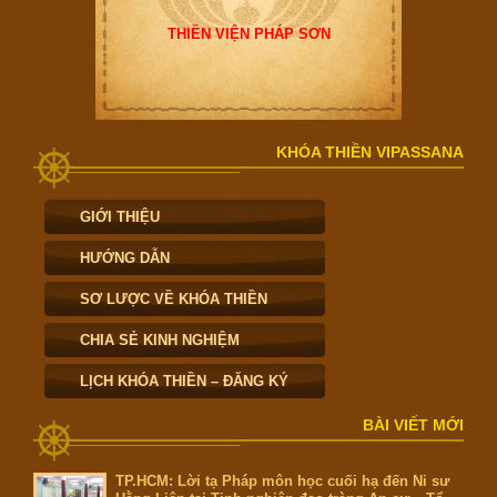
THIỀN VIỆN PHÁP SƠN
KHÓA THIỀN VIPASSANA
GIỚI THIỆU
HƯỚNG DẪN
SƠ LƯỢC VỀ KHÓA THIỀN
CHIA SẺ KINH NGHIỆM
LỊCH KHÓA THIỀN – ĐĂNG KÝ
BÀI VIẾT MỚI
TP.HCM: Lời tạ Pháp môn học cuối hạ đến Ni sư