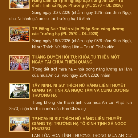
Hằng Liên tại Tịnh nghiệp đạo tràng An cư – Tổ
đình Tịnh xá Ngọc Phương (PL 2570 – DL 2026)
Sáng ngày 31/7/2026 (nhằm ngày 18/6 năm Bính Ngọ),
chư Ni hành giả an cư tại Trường hạ Tổ đình
TP. Đồng Nai: Thiền viện Pháp Sơn cúng dường
các Trường hạ (PL.2570 – DL.2026)
Sáng ngày 16/7/2026 (nhằm ngày 03/6 năm Bính Ngọ),
Ni sư Thích Nữ Hằng Liên – Trụ trì Thiền viện
THẮNG DUYÊN HỘI TỤ: KHÓA TU THIỀN MỘT
NGÀY TẠI CHÙA THIÊN QUANG
Trong tiết trời mưa hạ – hoà trong năng lượng an lành
của mùa An cư, vào ngày 26/07/2026 nhằm
TÂY NINH: NI SƯ THÍCH NỮ HẰNG LIÊN THUYẾT
GIẢNG TẠI TỊNH XÁ NGỌC TÂM VÀ CÚNG DƯỜNG
TRƯỜNG HẠ
Trong không khí thanh tịnh của mùa An cư Phật lịch
2570, nhận lời thỉnh mời của Ban Chức sự
TP.HCM: NI SƯ THÍCH NỮ HẰNG LIÊN THUYẾT
GIẢNG TẠI TRƯỜNG HẠ TỔ ĐÌNH TỊNH XÁ NGỌC
PHƯƠNG
LAN TỎA HOA TÌNH THƯƠNG TRONG MÙA AN CƯ