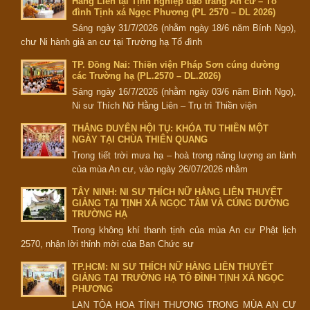
Hằng Liên tại Tịnh nghiệp đạo tràng An cư – Tổ
đình Tịnh xá Ngọc Phương (PL 2570 – DL 2026)
Sáng ngày 31/7/2026 (nhằm ngày 18/6 năm Bính Ngọ),
chư Ni hành giả an cư tại Trường hạ Tổ đình
TP. Đồng Nai: Thiền viện Pháp Sơn cúng dường
các Trường hạ (PL.2570 – DL.2026)
Sáng ngày 16/7/2026 (nhằm ngày 03/6 năm Bính Ngọ),
Ni sư Thích Nữ Hằng Liên – Trụ trì Thiền viện
THẮNG DUYÊN HỘI TỤ: KHÓA TU THIỀN MỘT
NGÀY TẠI CHÙA THIÊN QUANG
Trong tiết trời mưa hạ – hoà trong năng lượng an lành
của mùa An cư, vào ngày 26/07/2026 nhằm
TÂY NINH: NI SƯ THÍCH NỮ HẰNG LIÊN THUYẾT
GIẢNG TẠI TỊNH XÁ NGỌC TÂM VÀ CÚNG DƯỜNG
TRƯỜNG HẠ
Trong không khí thanh tịnh của mùa An cư Phật lịch
2570, nhận lời thỉnh mời của Ban Chức sự
TP.HCM: NI SƯ THÍCH NỮ HẰNG LIÊN THUYẾT
GIẢNG TẠI TRƯỜNG HẠ TỔ ĐÌNH TỊNH XÁ NGỌC
PHƯƠNG
LAN TỎA HOA TÌNH THƯƠNG TRONG MÙA AN CƯ