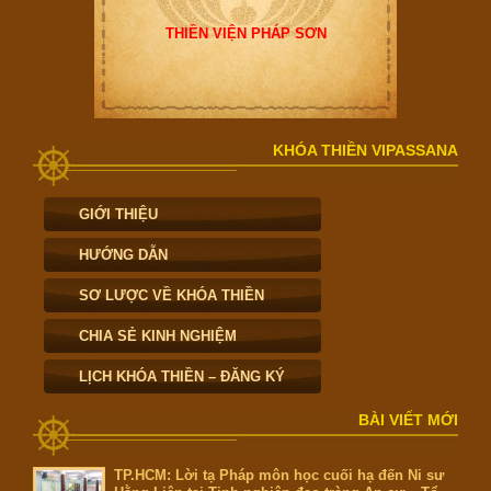
THIỀN VIỆN PHÁP SƠN
KHÓA THIỀN VIPASSANA
GIỚI THIỆU
HƯỚNG DẪN
SƠ LƯỢC VỀ KHÓA THIỀN
CHIA SẺ KINH NGHIỆM
LỊCH KHÓA THIỀN – ĐĂNG KÝ
BÀI VIẾT MỚI
TP.HCM: Lời tạ Pháp môn học cuối hạ đến Ni sư