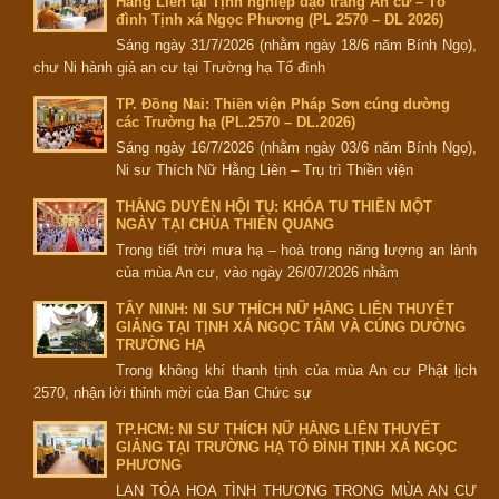
Hằng Liên tại Tịnh nghiệp đạo tràng An cư – Tổ
đình Tịnh xá Ngọc Phương (PL 2570 – DL 2026)
Sáng ngày 31/7/2026 (nhằm ngày 18/6 năm Bính Ngọ),
chư Ni hành giả an cư tại Trường hạ Tổ đình
TP. Đồng Nai: Thiền viện Pháp Sơn cúng dường
các Trường hạ (PL.2570 – DL.2026)
Sáng ngày 16/7/2026 (nhằm ngày 03/6 năm Bính Ngọ),
Ni sư Thích Nữ Hằng Liên – Trụ trì Thiền viện
THẮNG DUYÊN HỘI TỤ: KHÓA TU THIỀN MỘT
NGÀY TẠI CHÙA THIÊN QUANG
Trong tiết trời mưa hạ – hoà trong năng lượng an lành
của mùa An cư, vào ngày 26/07/2026 nhằm
TÂY NINH: NI SƯ THÍCH NỮ HẰNG LIÊN THUYẾT
GIẢNG TẠI TỊNH XÁ NGỌC TÂM VÀ CÚNG DƯỜNG
TRƯỜNG HẠ
Trong không khí thanh tịnh của mùa An cư Phật lịch
2570, nhận lời thỉnh mời của Ban Chức sự
TP.HCM: NI SƯ THÍCH NỮ HẰNG LIÊN THUYẾT
GIẢNG TẠI TRƯỜNG HẠ TỔ ĐÌNH TỊNH XÁ NGỌC
PHƯƠNG
LAN TỎA HOA TÌNH THƯƠNG TRONG MÙA AN CƯ