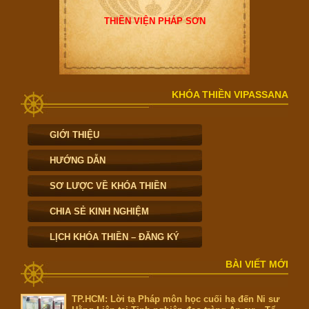
THIỀN VIỆN PHÁP SƠN
KHÓA THIỀN VIPASSANA
GIỚI THIỆU
HƯỚNG DẪN
SƠ LƯỢC VỀ KHÓA THIỀN
CHIA SẺ KINH NGHIỆM
LỊCH KHÓA THIỀN – ĐĂNG KÝ
BÀI VIẾT MỚI
TP.HCM: Lời tạ Pháp môn học cuối hạ đến Ni sư