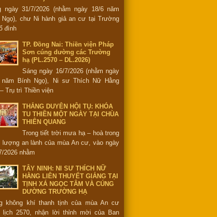
g ngày 31/7/2026 (nhằm ngày 18/6 năm
 Ngọ), chư Ni hành giả an cư tại Trường
ổ đình
TP. Đồng Nai: Thiền viện Pháp
Sơn cúng dường các Trường
hạ (PL.2570 – DL.2026)
Sáng ngày 16/7/2026 (nhằm ngày
6 năm Bính Ngọ), Ni sư Thích Nữ Hằng
– Trụ trì Thiền viện
THẮNG DUYÊN HỘI TỤ: KHÓA
TU THIỀN MỘT NGÀY TẠI CHÙA
THIÊN QUANG
Trong tiết trời mưa hạ – hoà trong
 lượng an lành của mùa An cư, vào ngày
7/2026 nhằm
TÂY NINH: NI SƯ THÍCH NỮ
HẰNG LIÊN THUYẾT GIẢNG TẠI
TỊNH XÁ NGỌC TÂM VÀ CÚNG
DƯỜNG TRƯỜNG HẠ
g không khí thanh tịnh của mùa An cư
 lịch 2570, nhận lời thỉnh mời của Ban