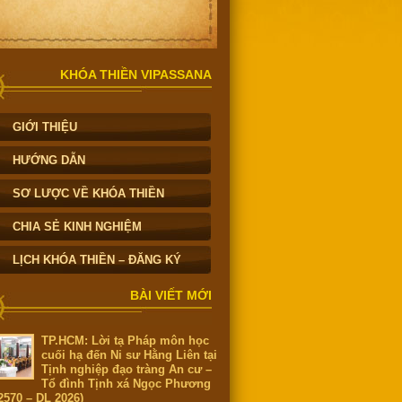
KHÓA THIỀN VIPASSANA
GIỚI THIỆU
HƯỚNG DẪN
SƠ LƯỢC VỀ KHÓA THIỀN
CHIA SẺ KINH NGHIỆM
LỊCH KHÓA THIỀN – ĐĂNG KÝ
BÀI VIẾT MỚI
TP.HCM: Lời tạ Pháp môn học
cuối hạ đến Ni sư Hằng Liên tại
Tịnh nghiệp đạo tràng An cư –
Tổ đình Tịnh xá Ngọc Phương
2570 – DL 2026)