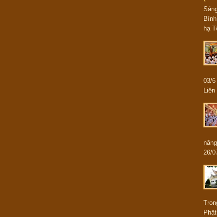
Sán
Bính
hạ T
03/
Liên 
năng
26/0
Tron
Phật