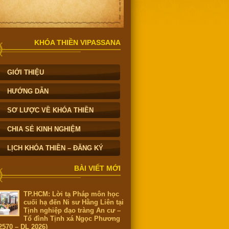
KHÓA THIỀN VIPASSANA
GIỚI THIỆU
HƯỚNG DẪN
SƠ LƯỢC VỀ KHÓA THIỀN
CHIA SẺ KINH NGHIỆM
LỊCH KHÓA THIỀN – ĐĂNG KÝ
BÀI VIẾT MỚI
TP.HCM: Lời tạ Pháp môn học
cuối hạ đến Ni sư Hằng Liên tại
Tịnh nghiệp đạo tràng An cư –
Tổ đình Tịnh xá Ngọc Phương
2570 – DL 2026)