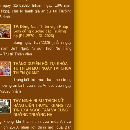
g ngày 31/7/2026 (nhằm ngày 18/6 năm
 Ngọ), chư Ni hành giả an cư tại Trường
ổ đình
TP. Đồng Nai: Thiền viện Pháp
Sơn cúng dường các Trường
hạ (PL.2570 – DL.2026)
Sáng ngày 16/7/2026 (nhằm ngày
6 năm Bính Ngọ), Ni sư Thích Nữ Hằng
– Trụ trì Thiền viện
THẮNG DUYÊN HỘI TỤ: KHÓA
TU THIỀN MỘT NGÀY TẠI CHÙA
THIÊN QUANG
Trong tiết trời mưa hạ – hoà trong
 lượng an lành của mùa An cư, vào ngày
7/2026 nhằm
TÂY NINH: NI SƯ THÍCH NỮ
HẰNG LIÊN THUYẾT GIẢNG TẠI
TỊNH XÁ NGỌC TÂM VÀ CÚNG
DƯỜNG TRƯỜNG HẠ
g không khí thanh tịnh của mùa An cư
 lịch 2570, nhận lời thỉnh mời của Ban