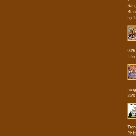
Sán
Bính
hạ T
03/
Liên 
năng
26/0
Tron
Phật