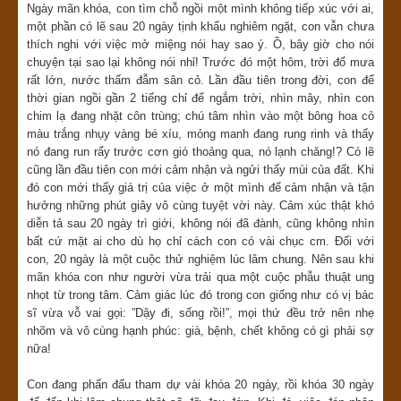
Ngày mãn khóa, con tìm chỗ ngồi một mình không tiếp xúc với ai,
một phần có lẽ sau 20 ngày tịnh khẩu nghiêm ngặt, con vẫn chưa
thích nghi với việc mở miệng nói hay sao ý. Ồ, bây giờ cho nói
chuyện tại sao lại không nói nhỉ! Trước đó một hôm, trời đổ mưa
rất lớn, nước thấm đẫm sân cỏ. Lần đầu tiên trong đời, con để
thời gian ngồi gần 2 tiếng chỉ để ngắm trời, nhìn mây, nhìn con
chim lạ đang nhặt côn trùng; chú tâm nhìn vào một bông hoa cỏ
màu trắng nhụy vàng bé xíu, mỏng manh đang rung rinh và thấy
nó đang run rẩy trước cơn gió thoảng qua, nó lạnh chăng!? Có lẽ
cũng lần đầu tiên con mới cảm nhận và ngửi thấy mùi của đất. Khi
đó con mới thấy giá trị của việc ở một mình để cảm nhận và tận
hưởng những phút giây vô cùng tuyệt vời này. Cảm xúc thật khó
diễn tả sau 20 ngày trì giới, không nói đã đành, cũng không nhìn
bất cứ mặt ai cho dù họ chỉ cách con có vài chục cm. Đối với
con, 20 ngày là một cuộc thử nghiệm lúc lâm chung. Nên sau khi
mãn khóa con như người vừa trải qua một cuộc phẫu thuật ung
nhọt từ trong tâm. Cảm giác lúc đó trong con giống như có vị bác
sĩ vừa vỗ vai gọi: ”Dậy đi, sống rồi!”, mọi thứ đều trở nên nhẹ
nhõm và vô cùng hạnh phúc: già, bệnh, chết không có gì phải sợ
nữa!
Con đang phấn đấu tham dự vài khóa 20 ngày, rồi khóa 30 ngày