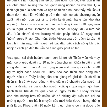
để đến khi lâm chung thật sẽ đỡ đau đớn. Khi đó, việc đón nhận
cái chết chắc sẽ nhẹ thôi bởi gánh nặng nghiệp đã vơi dần. Qua
kinh nghiệm của bản thân và bạn bè thiền sinh, con thấy mỗi lần đi
tham dự khóa thiền về không sớm thì muộn có các chướng duyên
xuất hiện nên con gọi đi tu thiền là đi xuất hàng tồn kho (trả
nghiệp). Thầy con nói với các thiền sinh rằng khóa tu 10 ngày mới
chỉ là “ngửi” được Dhamma (Pháp). Khóa 20 ngày, khi đó mới bắt
đầu “xúc chạm” được hương vị của pháp, khóa 30 ngày mới
“nếm” được Pháp. Cho nên, thiền Vipassana với cách tu tập nỗ
lực, tinh tấn này, mỗi người sẽ bắt đầu biết cách sống khi các
nghịch cảnh ập đến thì vẫn có từng giây phút an lạc.
Vừa qua, đại dịch hoành hành, con lại trở về Thiền viện và may
mắn có phước duyên tu 10 ngày cùng chư ni. Khóa tu diễn ra vô
cùng đặc biệt. Thiền đường rộng ngàn mét vuông giờ chỉ có 40
người ngồi cách nhau 2m. Thầy bảo các thiền sinh sống như
người độc cư. Thầy không cần phải giảng về giới do tất cả đã là
thiền sinh cũ kỳ cựu, cũng không giảng về chuyện của người tại
gia mà đi sâu về giảng cho người xuất gia qua ngôn ngữ thực
hành thiền. Khi đã trải qua khóa 20 ngày rồi thì 10 ngày đối với
con nhẹ nhàng hơn rất nhiều, đã có những đột biến mà chỉ có
những người thực hành chuyên sâu mới hiểu được nhưng không
phải là ổn. Khóa thiền 10 ngày kết thúc, chúng con lại được vào