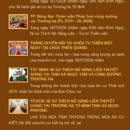
Sáng ngày 31/7/2026 (nhằm ngày 18/6 năm Bính Ngọ),
chư Ni hành giả an cư tại Trường hạ Tổ đình
TP. Đồng Nai: Thiền viện Pháp Sơn cúng dường
các Trường hạ (PL.2570 – DL.2026)
Sáng ngày 16/7/2026 (nhằm ngày 03/6 năm Bính Ngọ),
Ni sư Thích Nữ Hằng Liên – Trụ trì Thiền viện
THẮNG DUYÊN HỘI TỤ: KHÓA TU THIỀN MỘT
NGÀY TẠI CHÙA THIÊN QUANG
Trong tiết trời mưa hạ – hoà trong năng lượng an lành
của mùa An cư, vào ngày 26/07/2026 nhằm
TÂY NINH: NI SƯ THÍCH NỮ HẰNG LIÊN THUYẾT
GIẢNG TẠI TỊNH XÁ NGỌC TÂM VÀ CÚNG DƯỜNG
TRƯỜNG HẠ
Trong không khí thanh tịnh của mùa An cư Phật lịch
2570, nhận lời thỉnh mời của Ban Chức sự
TP.HCM: NI SƯ THÍCH NỮ HẰNG LIÊN THUYẾT
GIẢNG TẠI TRƯỜNG HẠ TỔ ĐÌNH TỊNH XÁ NGỌC
PHƯƠNG
LAN TỎA HOA TÌNH THƯƠNG TRONG MÙA AN CƯ
KIẾT HẠ Mỗi mùa An cư kiết hạ trở về, tại