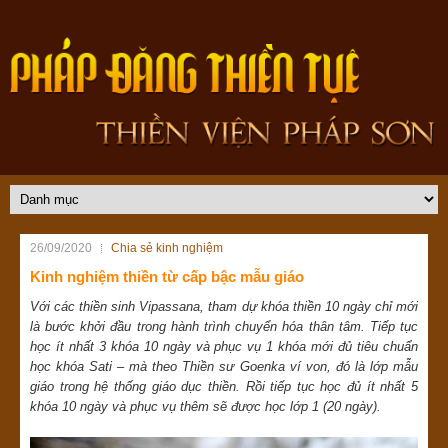
26/09/2020
Chia sẻ kinh nghiệm
Kinh nghiệm thiền từ cấp bậc mẫu giáo
Với các thiền sinh Vipassana, tham dự khóa thiền 10 ngày chỉ mới
là bước khởi đầu trong hành trình chuyển hóa thân tâm. Tiếp tục
học ít nhất 3 khóa 10 ngày và phục vụ 1 khóa mới đủ tiêu chuẩn
học khóa Sati – mà theo Thiền sư Goenka ví von, đó là lớp mẫu
giáo trong hệ thống giáo dục thiền. Rồi tiếp tục học đủ ít nhất 5
khóa 10 ngày và phục vụ thêm sẽ được học lớp 1 (20 ngày).