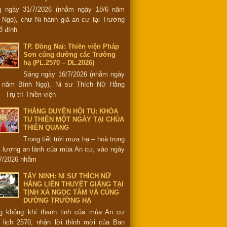
g ngày 31/7/2026 (nhằm ngày 18/6 năm
 Ngọ), chư Ni hành giả an cư tại Trường
ổ đình
TP. Đồng Nai: Thiền viện Pháp
Sơn cúng dường các Trường
hạ (PL.2570 – DL.2026)
Sáng ngày 16/7/2026 (nhằm ngày
6 năm Bính Ngọ), Ni sư Thích Nữ Hằng
– Trụ trì Thiền viện
THẮNG DUYÊN HỘI TỤ: KHÓA
TU THIỀN MỘT NGÀY TẠI CHÙA
THIÊN QUANG
Trong tiết trời mưa hạ – hoà trong
 lượng an lành của mùa An cư, vào ngày
7/2026 nhằm
TÂY NINH: NI SƯ THÍCH NỮ
HẰNG LIÊN THUYẾT GIẢNG TẠI
TỊNH XÁ NGỌC TÂM VÀ CÚNG
DƯỜNG TRƯỜNG HẠ
g không khí thanh tịnh của mùa An cư
 lịch 2570, nhận lời thỉnh mời của Ban