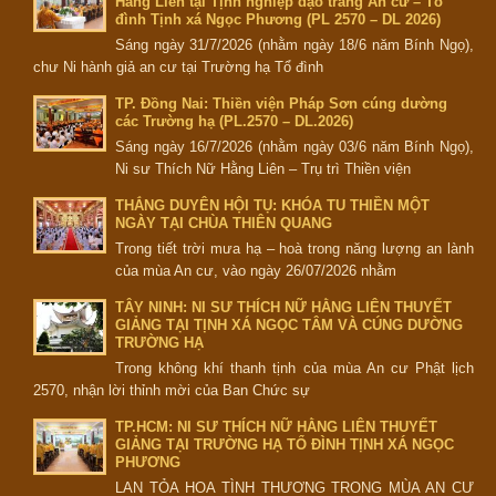
Hằng Liên tại Tịnh nghiệp đạo tràng An cư – Tổ
đình Tịnh xá Ngọc Phương (PL 2570 – DL 2026)
Sáng ngày 31/7/2026 (nhằm ngày 18/6 năm Bính Ngọ),
chư Ni hành giả an cư tại Trường hạ Tổ đình
TP. Đồng Nai: Thiền viện Pháp Sơn cúng dường
các Trường hạ (PL.2570 – DL.2026)
Sáng ngày 16/7/2026 (nhằm ngày 03/6 năm Bính Ngọ),
Ni sư Thích Nữ Hằng Liên – Trụ trì Thiền viện
THẮNG DUYÊN HỘI TỤ: KHÓA TU THIỀN MỘT
NGÀY TẠI CHÙA THIÊN QUANG
Trong tiết trời mưa hạ – hoà trong năng lượng an lành
của mùa An cư, vào ngày 26/07/2026 nhằm
TÂY NINH: NI SƯ THÍCH NỮ HẰNG LIÊN THUYẾT
GIẢNG TẠI TỊNH XÁ NGỌC TÂM VÀ CÚNG DƯỜNG
TRƯỜNG HẠ
Trong không khí thanh tịnh của mùa An cư Phật lịch
2570, nhận lời thỉnh mời của Ban Chức sự
TP.HCM: NI SƯ THÍCH NỮ HẰNG LIÊN THUYẾT
GIẢNG TẠI TRƯỜNG HẠ TỔ ĐÌNH TỊNH XÁ NGỌC
PHƯƠNG
LAN TỎA HOA TÌNH THƯƠNG TRONG MÙA AN CƯ