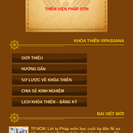
THIỀN VIỆN PHÁP SƠN
KHÓA THIỀN VIPASSANA
GIỚI THIỆU
HƯỚNG DẪN
SƠ LƯỢC VỀ KHÓA THIỀN
CHIA SẺ KINH NGHIỆM
LỊCH KHÓA THIỀN – ĐĂNG KÝ
BÀI VIẾT MỚI
TP.HCM: Lời tạ Pháp môn học cuối hạ đến Ni sư