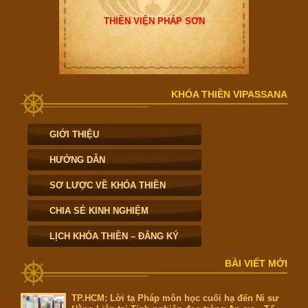
THIỀN VIỆN PHÁP SƠN
KHÓA THIỀN VIPASSANA
GIỚI THIỆU
HƯỚNG DẪN
SƠ LƯỢC VỀ KHÓA THIỀN
CHIA SẺ KINH NGHIỆM
LỊCH KHÓA THIỀN – ĐĂNG KÝ
BÀI VIẾT MỚI
TP.HCM: Lời tạ Pháp môn học cuối hạ đến Ni sư