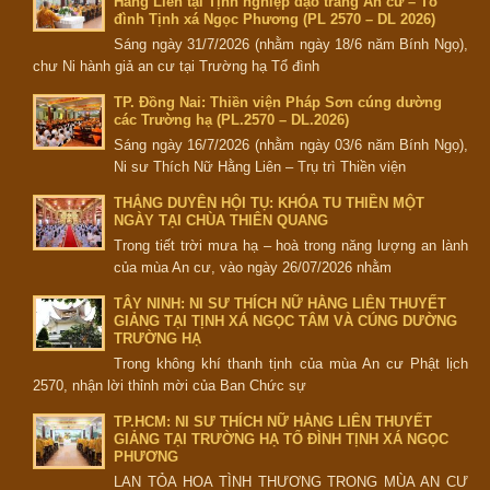
Hằng Liên tại Tịnh nghiệp đạo tràng An cư – Tổ
đình Tịnh xá Ngọc Phương (PL 2570 – DL 2026)
Sáng ngày 31/7/2026 (nhằm ngày 18/6 năm Bính Ngọ),
chư Ni hành giả an cư tại Trường hạ Tổ đình
TP. Đồng Nai: Thiền viện Pháp Sơn cúng dường
các Trường hạ (PL.2570 – DL.2026)
Sáng ngày 16/7/2026 (nhằm ngày 03/6 năm Bính Ngọ),
Ni sư Thích Nữ Hằng Liên – Trụ trì Thiền viện
THẮNG DUYÊN HỘI TỤ: KHÓA TU THIỀN MỘT
NGÀY TẠI CHÙA THIÊN QUANG
Trong tiết trời mưa hạ – hoà trong năng lượng an lành
của mùa An cư, vào ngày 26/07/2026 nhằm
TÂY NINH: NI SƯ THÍCH NỮ HẰNG LIÊN THUYẾT
GIẢNG TẠI TỊNH XÁ NGỌC TÂM VÀ CÚNG DƯỜNG
TRƯỜNG HẠ
Trong không khí thanh tịnh của mùa An cư Phật lịch
2570, nhận lời thỉnh mời của Ban Chức sự
TP.HCM: NI SƯ THÍCH NỮ HẰNG LIÊN THUYẾT
GIẢNG TẠI TRƯỜNG HẠ TỔ ĐÌNH TỊNH XÁ NGỌC
PHƯƠNG
LAN TỎA HOA TÌNH THƯƠNG TRONG MÙA AN CƯ