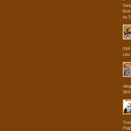
Sán
Bính
hạ T
03/
Liên 
năng
26/0
Tron
Phật