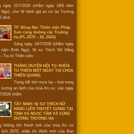
g ngày 31/7/2026 (nhằm ngày 18/6 năm
 Ngọ), chư Ni hành giả an cư tại Trường
ổ đình
TP. Đồng Nai: Thiền viện Pháp
Sơn cúng dường các Trường
hạ (PL.2570 – DL.2026)
Sáng ngày 16/7/2026 (nhằm ngày
6 năm Bính Ngọ), Ni sư Thích Nữ Hằng
– Trụ trì Thiền viện
THẮNG DUYÊN HỘI TỤ: KHÓA
TU THIỀN MỘT NGÀY TẠI CHÙA
THIÊN QUANG
Trong tiết trời mưa hạ – hoà trong
 lượng an lành của mùa An cư, vào ngày
7/2026 nhằm
TÂY NINH: NI SƯ THÍCH NỮ
HẰNG LIÊN THUYẾT GIẢNG TẠI
TỊNH XÁ NGỌC TÂM VÀ CÚNG
DƯỜNG TRƯỜNG HẠ
g không khí thanh tịnh của mùa An cư
 lịch 2570, nhận lời thỉnh mời của Ban