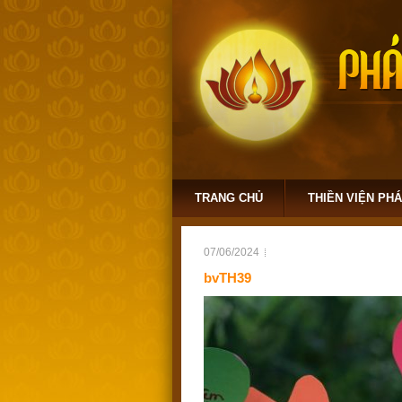
TRANG CHỦ
THIỀN VIỆN PH
07/06/2024
bvTH39