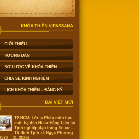
KHÓA THIỀN VIPASSANA
GIỚI THIỆU
HƯỚNG DẪN
SƠ LƯỢC VỀ KHÓA THIỀN
CHIA SẺ KINH NGHIỆM
LỊCH KHÓA THIỀN – ĐĂNG KÝ
BÀI VIẾT MỚI
TP.HCM: Lời tạ Pháp môn học
cuối hạ đến Ni sư Hằng Liên tại
Tịnh nghiệp đạo tràng An cư –
Tổ đình Tịnh xá Ngọc Phương
2570 – DL 2026)