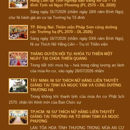
Hằng Liên tại Tịnh nghiệp đạo tràng An cư – Tổ
đình Tịnh xá Ngọc Phương (PL 2570 – DL 2026)
Sáng ngày 31/7/2026 (nhằm ngày 18/6 năm Bính Ngọ),
chư Ni hành giả an cư tại Trường hạ Tổ đình
TP. Đồng Nai: Thiền viện Pháp Sơn cúng dường
các Trường hạ (PL.2570 – DL.2026)
Sáng ngày 16/7/2026 (nhằm ngày 03/6 năm Bính Ngọ),
Ni sư Thích Nữ Hằng Liên – Trụ trì Thiền viện
THẮNG DUYÊN HỘI TỤ: KHÓA TU THIỀN MỘT
NGÀY TẠI CHÙA THIÊN QUANG
Trong tiết trời mưa hạ – hoà trong năng lượng an lành
của mùa An cư, vào ngày 26/07/2026 nhằm
TÂY NINH: NI SƯ THÍCH NỮ HẰNG LIÊN THUYẾT
GIẢNG TẠI TỊNH XÁ NGỌC TÂM VÀ CÚNG DƯỜNG
TRƯỜNG HẠ
Trong không khí thanh tịnh của mùa An cư Phật lịch
2570, nhận lời thỉnh mời của Ban Chức sự
TP.HCM: NI SƯ THÍCH NỮ HẰNG LIÊN THUYẾT
GIẢNG TẠI TRƯỜNG HẠ TỔ ĐÌNH TỊNH XÁ NGỌC
PHƯƠNG
LAN TỎA HOA TÌNH THƯƠNG TRONG MÙA AN CƯ