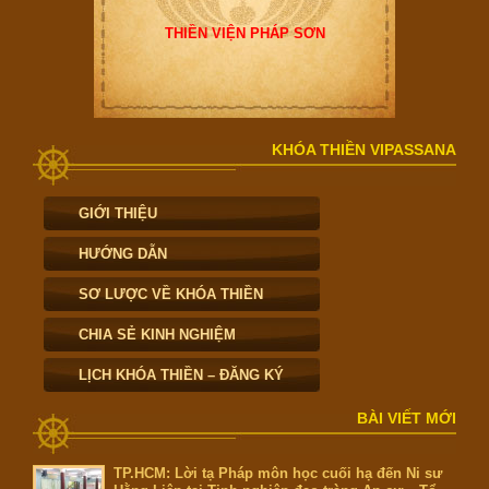
THIỀN VIỆN PHÁP SƠN
KHÓA THIỀN VIPASSANA
GIỚI THIỆU
HƯỚNG DẪN
SƠ LƯỢC VỀ KHÓA THIỀN
CHIA SẺ KINH NGHIỆM
LỊCH KHÓA THIỀN – ĐĂNG KÝ
BÀI VIẾT MỚI
TP.HCM: Lời tạ Pháp môn học cuối hạ đến Ni sư