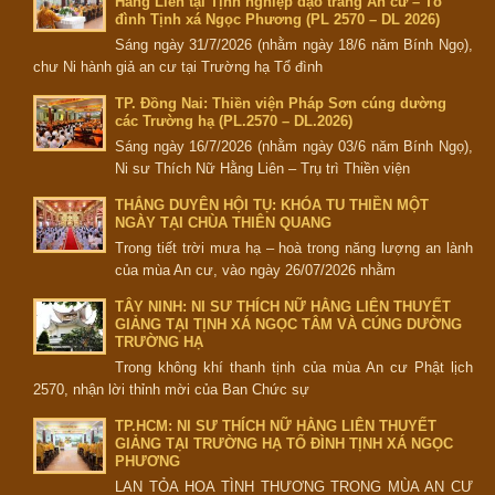
Hằng Liên tại Tịnh nghiệp đạo tràng An cư – Tổ
đình Tịnh xá Ngọc Phương (PL 2570 – DL 2026)
Sáng ngày 31/7/2026 (nhằm ngày 18/6 năm Bính Ngọ),
chư Ni hành giả an cư tại Trường hạ Tổ đình
TP. Đồng Nai: Thiền viện Pháp Sơn cúng dường
các Trường hạ (PL.2570 – DL.2026)
Sáng ngày 16/7/2026 (nhằm ngày 03/6 năm Bính Ngọ),
Ni sư Thích Nữ Hằng Liên – Trụ trì Thiền viện
THẮNG DUYÊN HỘI TỤ: KHÓA TU THIỀN MỘT
NGÀY TẠI CHÙA THIÊN QUANG
Trong tiết trời mưa hạ – hoà trong năng lượng an lành
của mùa An cư, vào ngày 26/07/2026 nhằm
TÂY NINH: NI SƯ THÍCH NỮ HẰNG LIÊN THUYẾT
GIẢNG TẠI TỊNH XÁ NGỌC TÂM VÀ CÚNG DƯỜNG
TRƯỜNG HẠ
Trong không khí thanh tịnh của mùa An cư Phật lịch
2570, nhận lời thỉnh mời của Ban Chức sự
TP.HCM: NI SƯ THÍCH NỮ HẰNG LIÊN THUYẾT
GIẢNG TẠI TRƯỜNG HẠ TỔ ĐÌNH TỊNH XÁ NGỌC
PHƯƠNG
LAN TỎA HOA TÌNH THƯƠNG TRONG MÙA AN CƯ