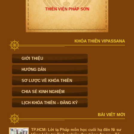
THIỀN VIỆN PHÁP SƠN
KHÓA THIỀN VIPASSANA
GIỚI THIỆU
HƯỚNG DẪN
SƠ LƯỢC VỀ KHÓA THIỀN
CHIA SẺ KINH NGHIỆM
LỊCH KHÓA THIỀN – ĐĂNG KÝ
BÀI VIẾT MỚI
TP.HCM: Lời tạ Pháp môn học cuối hạ đến Ni sư