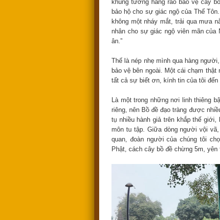
khung tường hàng rào bảo vệ cây bồ
bảo hộ cho sự giác ngộ của Thế Tôn. 
không một nháy mắt, trải qua mưa n
nhân cho sự giác ngộ viên mãn của Ng
ân.”
Thế là nép nhẹ mình qua hàng người, 
bảo vệ bên ngoài. Một cái chạm thật 
tất cả sự biết ơn, kính tin của tôi đến
Là một trong những nơi linh thiêng b
riêng, nên Bồ đề đạo tràng được nhiề
tụ nhiều hành giả trên khắp thế giới
môn tu tập. Giữa dòng người vội vã
quan, đoàn người của chúng tôi ch
Phật, cách cây bồ đề chừng 5m, yên tĩ