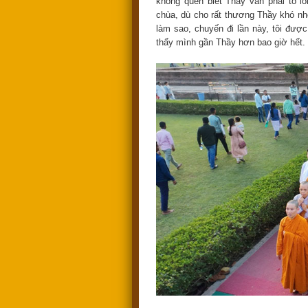
không quen biết Thầy vẫn phải tỏ lò
chùa, dù cho rất thương Thầy khó n
làm sao, chuyến đi lần này, tôi đư
thấy mình gần Thầy hơn bao giờ hết.