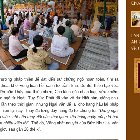
Chứ
LAN
AN 
về, t
hương pháp thiền để đạt đến sự chứng ngộ hoàn toàn, tìm ra
hoát khỏi vòng luân hồi sanh tử trầm kha. Do đó, thiền tập vừa
đến bậc Thầy của thiên nhơn, Cha lành của nhân loại, vừa khiêm
ác ngộ từ Ngài. Tuy Đức Phật đã vào vô dư Niết bàn, giống như
 lần theo thời gian, nhưng Ngài vẫn để lại cho hàng hậu lai pháp
g hiện tại này. Thầy đã từng dạy hàng đệ tử chúng tôi:
“Đừng nghĩ
o siêu, chỉ cần thay đổi các thói quen xấu hàng ngày cũng là bớt
i nhiều kiếp rồi”
. Thế đó, Vầng nhật nguyệt của Đức Như Lai vẫn
iờ, sau gần 26 thế kỉ.