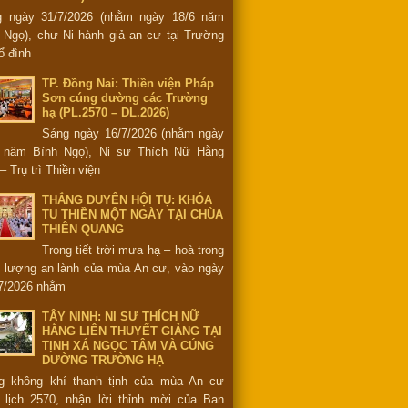
g ngày 31/7/2026 (nhằm ngày 18/6 năm
 Ngọ), chư Ni hành giả an cư tại Trường
ổ đình
TP. Đồng Nai: Thiền viện Pháp
Sơn cúng dường các Trường
hạ (PL.2570 – DL.2026)
Sáng ngày 16/7/2026 (nhằm ngày
6 năm Bính Ngọ), Ni sư Thích Nữ Hằng
– Trụ trì Thiền viện
THẮNG DUYÊN HỘI TỤ: KHÓA
TU THIỀN MỘT NGÀY TẠI CHÙA
THIÊN QUANG
Trong tiết trời mưa hạ – hoà trong
 lượng an lành của mùa An cư, vào ngày
7/2026 nhằm
TÂY NINH: NI SƯ THÍCH NỮ
HẰNG LIÊN THUYẾT GIẢNG TẠI
TỊNH XÁ NGỌC TÂM VÀ CÚNG
DƯỜNG TRƯỜNG HẠ
g không khí thanh tịnh của mùa An cư
 lịch 2570, nhận lời thỉnh mời của Ban