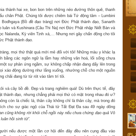
ia thành hai xe, bon bon trên những nẻo đường thôn quê, thanh
dấu chân Phật. Chúng tôi được chiêm bái Tứ động tâm – Lumbini
 Bodhgaya (Bồ đề đạo tràng) nơi Đức Phật thành đạo, Sanarth
 luân và Kushinara (Câu Thi Na) nơi Đức Phật nhập Niết Bàn và
ọc Nalanda, Kỳ viên Tịnh xá,… Nhưng nơi gây chấn động cho tôi
Đức Phật thành đạo.
 tràng, mọi thứ thật quá mới mẻ đối với tôi! Những màu y khác lạ
inh bằng các ngôn ngữ lạ lẫm hay những văn hoá, lối sống chưa
 có một sự phản ứng ngầm, sự không chấp nhận đang dấy lên trong
, mọi xáo động dường như lắng xuống, nhường chỗ cho một nguồn
 chãi đang từ từ rót vào tâm trí tôi.
i và cây bồ đề. Đẹp và trang nghiêm quá! Dù trên thực tế, đây
ật thành đạo, nhưng chẳng phải mọi thứ có mặt trong nhau đó ư?
ông còn là chiếc lá, thân cây không chỉ là thân cây, mà trong đó
tích cho sự giác ngộ của Thái tử Tất Đạt Đa sau 49 ngày dõng
tan cũng không rời khỏi chỗ ngồi này nếu chưa chứng đạo quả Vô
luân hồi sinh tử”.
người nếu được một lần cơ hội đến đây đều nên cụng đầu vào
(PL 