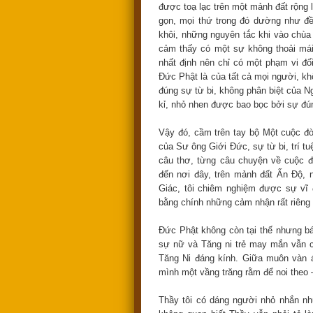
được toạ lạc trên một mảnh đất rộng 
gọn, mọi thứ trong đó dường như đ
khôi, những nguyên tắc khi vào chùa
cảm thấy có một sự không thoải mái. 
nhất định nên chỉ có một phạm vi đố
Đức Phật là của tất cả mọi người, kh
đúng sự từ bi, không phân biệt của Ng
kỉ, nhỏ nhen được bao bọc bởi sự đúng
Vậy đó, cầm trên tay bộ Một cuộc đ
của Sư ông Giới Đức, sự từ bi, trí 
câu thơ, từng câu chuyện về cuộc 
đến nơi đây, trên mảnh đất Ấn Độ,
Giác, tôi chiêm nghiệm được sự vĩ 
bằng chính những cảm nhận rất riêng
Đức Phật không còn tại thế nhưng b
sự nữ và Tăng ni trẻ may mắn vẫn 
Tăng Ni đáng kính. Giữa muôn vàn á
mình một vầng trăng rằm để noi theo 
Thầy tôi có dáng người nhỏ nhắn nh