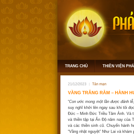
TRANG CHỦ
THIỀN VIỆN PH
21/12/2023
Tản mạn
VẦNG TRĂNG RẰM – HÀNH HƯ
“
Con ước mong một lần được đảnh lễ,
suy nghĩ khởi lên ngay sau khi tôi đ
Đức – Minh Đức Triều Tâm Ảnh. Và t
và thiền tập tại Ấn Độ năm nay của T
và các thiền sinh cũ. Chuyến hành 
“Vầng nhật nguyệt” Như Lai và khám 