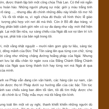
lớn, được thành lập bởi một công chúa Thái Lan. Có thể nói ngắn
ều hoàn hảo. Những người phụng sự mặc giới y màu trắng tinh
 rõ ràng …, nhưng đâu đó chính những điều này khiến tôi mơ hồ
Và rồi tôi nhận ra, vì ngôi chùa đó thuộc về hình thức lễ giáo
i tượng phù hợp với nơi đó mà thôi. Còn ở Bồ đề đạo tràng, vì
ông phân biệt cảnh giới nên có sự đa dạng như vậy mới thể hiện
ài. Lại một lần nữa, sự sáng chiếu của Ngài đã soi rọi tâm trí ích
 sai, phải trái của bản ngã trong tôi.
ời, một vầng nhật nguyệt – mười năm gom góp tư liệu, sáng tác
tuệ, dõng mãnh của Đức Thế Tôn sáng lên qua từng con chữ, từng
đời cũng như những chặng đường hoằng pháp của Ngài. Nhưng
 nơi lưu lại dấu chân từ ngàn xưa của Đấng Chánh Đẳng Chánh
đại của Ngài qua từng thánh tích hay từng nơi mà Ngài đi qua
 của mình.
ánh xe Pháp vẫn đang còn vận hành, các hàng cận sự nam, cận
còn được thọ trì Pháp dưới sự hướng dẫn của các bậc Tôn túc
nh sao chiếu sáng ban đêm tối tăm, tôi đã tìm thấy được cho
– đó chính là vị Thầy mẫu mực mà tôi hằng tôn kính.
ưng toát lên một vẻ uy nghi, thanh khiết khiến những người dù