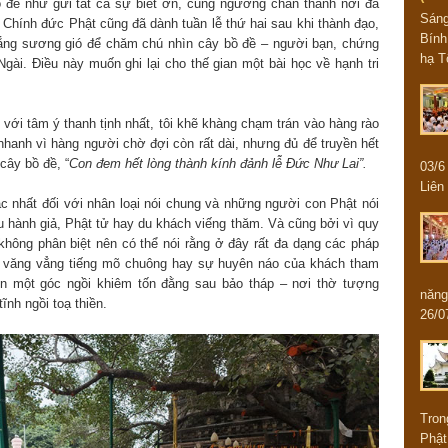
 đề như gửi tất cả sự biết ơn, cung ngưỡng chân thành nơi đã
Sán
Chính đức Phật cũng đã dành tuần lễ thứ hai sau khi thành đạo,
Bính
ắng sương gió để chăm chú nhìn cây bồ đề – người bạn, chứng
hạ T
ài. Điều này muốn ghi lại cho thế gian một bài học về hạnh tri
với tâm ý thanh tịnh nhất, tôi khẽ khàng chạm trán vào hàng rào
nhanh vì hàng người chờ đợi còn rất dài, nhưng đủ để truyền hết
 cây bồ đề, “
Con đem hết lòng thành kính đảnh lễ Đức Như Lai”.
03/
Liên 
ậc nhất đối với nhân loại nói chung và những người con Phật nói
u hành giả, Phật tử hay du khách viếng thăm. Và cũng bởi vì quy
, không phân biệt nên có thể nói rằng ở đây rất đa dạng các pháp
, văng vẳng tiếng mõ chuông hay sự huyên náo của khách tham
ọn một góc ngồi khiêm tốn đằng sau bảo tháp – nơi thờ tượng
năng
nh ngồi toạ thiền.
26/0
Tron
Phật