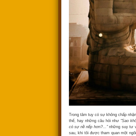
Trong tâm tuy có sự không chấp nhận
thế, hay những câu hỏi như
“Sao kh
có sự nề nếp hơn?…”
những suy tư v
sau, khi tôi được tham quan một ngôi