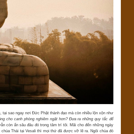
, tại sao ngay nơi Đức Phật thành đạo mà còn nhiều lộn xộn như
ông cho canh phòng nghiêm ngặt hơn? Đưa ra những quy tắc để
ẫn còn ẩn sâu đâu đó trong tâm trí tôi. Mãi cho đến những ngày
 chùa Thái tại Vesali thì mọi thứ đã được vỡ lẽ ra. Ngôi chùa đó