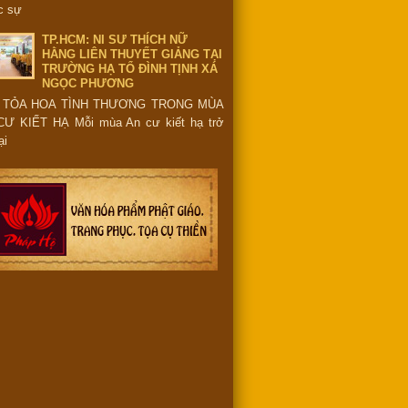
c sự
TP.HCM: NI SƯ THÍCH NỮ
HẰNG LIÊN THUYẾT GIẢNG TẠI
TRƯỜNG HẠ TỔ ĐÌNH TỊNH XÁ
NGỌC PHƯƠNG
 TỎA HOA TÌNH THƯƠNG TRONG MÙA
CƯ KIẾT HẠ Mỗi mùa An cư kiết hạ trở
ại