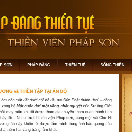
ÁP SƠN
PHÁP ĐĂNG
THIỀN TUỆ
SỐNG THIỀN
ƠNG và THIỀN TẬP TẠI ẤN ĐỘ
 ôm hôn mặt đất dưới cội bồ đề, nơi Đức Phật thành đạo
” – dòng
ọc xong bộ
Một cuộc đời một vầng nhật nguyệt
của Sư ông Giới
hật may mắn khi tôi được tham gia chuyến tham quan thánh tích
(
hầy tôi – Ni sư trụ trì thiền viện Pháp sơn, cùng một vài Chư Ni
hương lần này khiến tôi được tắm mình trong ánh hào quang của
phá thêm hai vầng trăng rằm khác.