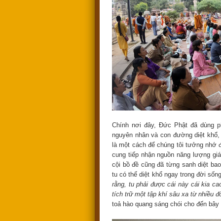
Chính nơi đây, Đức Phật đã dùng p
nguyên nhân và con đường diệt khổ, t
là một cách để chúng tôi tưởng nhớ 
cung tiếp nhận nguồn năng lượng gi
cội bồ đề cũng đã từng sanh diệt bao
tu có thể diệt khổ ngay trong đời sốn
rằng, tu phải được cái này cái kia ca
tích trữ một tập khí sâu xa từ nhiều đờ
toả hào quang sáng chói cho đến bây g