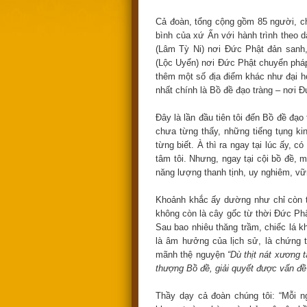
Cả đoàn, tổng cộng gồm 85 người, ch
bình của xứ Ấn với hành trình theo 
(Lâm Tỳ Ni) nơi Đức Phật đản sanh,
(Lộc Uyển) nơi Đức Phật chuyển pháp
thêm một số địa điểm khác như đại h
nhất chính là Bồ đề đạo tràng – nơi 
Đây là lần đầu tiên tôi đến Bồ đề đạo
chưa từng thấy, những tiếng tụng k
từng biết. À thì ra ngay tại lúc ấy,
tâm tôi. Nhưng, ngay tại cội bồ đề
năng lượng thanh tịnh, uy nghiêm, vững
Khoảnh khắc ấy dường như chỉ còn tô
không còn là cây gốc từ thời Đức Ph
Sau bao nhiêu thăng trầm, chiếc lá kh
là âm hưởng của lịch sử, là chứng 
mãnh thệ nguyện
“Dù thịt nát xương 
thượng Bồ đề, giải quyết được vấn đề 
Thầy dạy cả đoàn chúng tôi: “Mỗi 