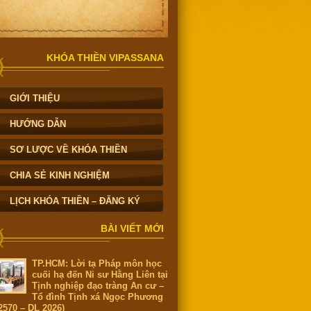
KHÓA THIỀN VIPASSANA
GIỚI THIỆU
HƯỚNG DẪN
SƠ LƯỢC VỀ KHÓA THIỀN
CHIA SẺ KINH NGHIỆM
LỊCH KHÓA THIỀN – ĐĂNG KÝ
BÀI VIẾT MỚI
TP.HCM: Lời tạ Pháp môn học
cuối hạ đến Ni sư Hằng Liên tại
Tịnh nghiệp đạo tràng An cư –
Tổ đình Tịnh xá Ngọc Phương
2570 – DL 2026)