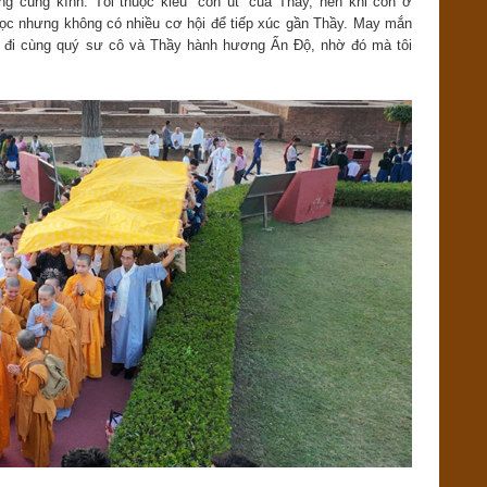
ng cung kính. Tôi thuộc kiểu “con út” của Thầy, nên khi còn ở
học nhưng không có nhiều cơ hội để tiếp xúc gần Thầy. May mắn
ợc đi cùng quý sư cô và Thầy hành hương Ấn Độ, nhờ đó mà tôi