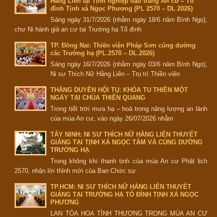
Hằng Liên tại Tịnh nghiệp đạo tràng An cư – Tổ
đình Tịnh xá Ngọc Phương (PL 2570 – DL 2026)
Sáng ngày 31/7/2026 (nhằm ngày 18/6 năm Bính Ngọ),
chư Ni hành giả an cư tại Trường hạ Tổ đình
TP. Đồng Nai: Thiền viện Pháp Sơn cúng dường
các Trường hạ (PL.2570 – DL.2026)
Sáng ngày 16/7/2026 (nhằm ngày 03/6 năm Bính Ngọ),
Ni sư Thích Nữ Hằng Liên – Trụ trì Thiền viện
THẮNG DUYÊN HỘI TỤ: KHÓA TU THIỀN MỘT
NGÀY TẠI CHÙA THIÊN QUANG
Trong tiết trời mưa hạ – hoà trong năng lượng an lành
của mùa An cư, vào ngày 26/07/2026 nhằm
TÂY NINH: NI SƯ THÍCH NỮ HẰNG LIÊN THUYẾT
GIẢNG TẠI TỊNH XÁ NGỌC TÂM VÀ CÚNG DƯỜNG
TRƯỜNG HẠ
Trong không khí thanh tịnh của mùa An cư Phật lịch
2570, nhận lời thỉnh mời của Ban Chức sự
TP.HCM: NI SƯ THÍCH NỮ HẰNG LIÊN THUYẾT
GIẢNG TẠI TRƯỜNG HẠ TỔ ĐÌNH TỊNH XÁ NGỌC
PHƯƠNG
LAN TỎA HOA TÌNH THƯƠNG TRONG MÙA AN CƯ