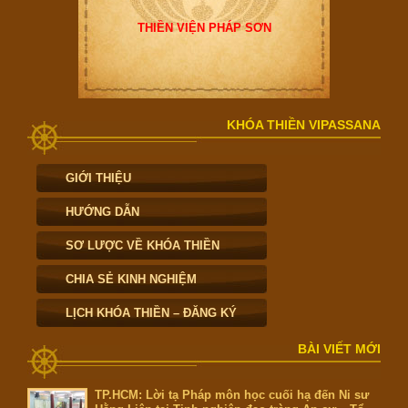
THIỀN VIỆN PHÁP SƠN
KHÓA THIỀN VIPASSANA
GIỚI THIỆU
HƯỚNG DẪN
SƠ LƯỢC VỀ KHÓA THIỀN
CHIA SẺ KINH NGHIỆM
LỊCH KHÓA THIỀN – ĐĂNG KÝ
BÀI VIẾT MỚI
TP.HCM: Lời tạ Pháp môn học cuối hạ đến Ni sư