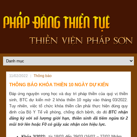
11/02/2022
Thông báo
THÔNG BÁO KHÓA THIỀN 10 NGÀY DỰ KIẾN
Đáp ứng nguyện vọng học và duy trì pháp thiền của quý vị thiền
sinh, BTC dự kiến mở 2 khóa thiền 10 ngày vào tháng 03/2022.
Tuy nhiên, việc tổ chức khóa thiền cần phải thực hiện đúng quy
định của Bộ Y Tế về phòng, chống dịch bệnh, do đó
BTC nhận
đăng ký với số lượng giới hạn, thiền sinh đã tiêm ngừa từ 2
mũi trở lên hoặc F0 có giấy xác nhận còn hiệu lực
.
Khóa 3/2022:
từ 18/03 đến 29/03 (16/02 – 27/02 Nhâm