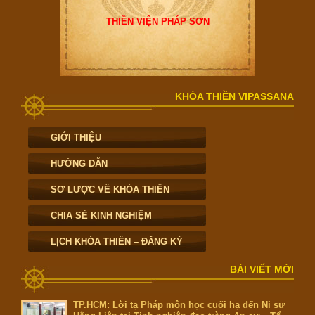
THIỀN VIỆN PHÁP SƠN
KHÓA THIỀN VIPASSANA
GIỚI THIỆU
HƯỚNG DẪN
SƠ LƯỢC VỀ KHÓA THIỀN
CHIA SẺ KINH NGHIỆM
LỊCH KHÓA THIỀN – ĐĂNG KÝ
BÀI VIẾT MỚI
TP.HCM: Lời tạ Pháp môn học cuối hạ đến Ni sư