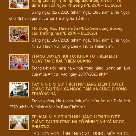
Hằng Liên tại Tịnh nghiệp đạo tràng An cư – Tổ
đình Tịnh xá Ngọc Phương (PL 2570 – DL 2026)
Sáng ngày 31/7/2026 (nhằm ngày 18/6 năm Bính Ngọ),
chư Ni hành giả an cư tại Trường hạ Tổ đình
TP. Đồng Nai: Thiền viện Pháp Sơn cúng dường
các Trường hạ (PL.2570 – DL.2026)
Sáng ngày 16/7/2026 (nhằm ngày 03/6 năm Bính Ngọ),
Ni sư Thích Nữ Hằng Liên – Trụ trì Thiền viện
THẮNG DUYÊN HỘI TỤ: KHÓA TU THIỀN MỘT
NGÀY TẠI CHÙA THIÊN QUANG
Trong tiết trời mưa hạ – hoà trong năng lượng an lành
của mùa An cư, vào ngày 26/07/2026 nhằm
TÂY NINH: NI SƯ THÍCH NỮ HẰNG LIÊN THUYẾT
GIẢNG TẠI TỊNH XÁ NGỌC TÂM VÀ CÚNG DƯỜNG
TRƯỜNG HẠ
Trong không khí thanh tịnh của mùa An cư Phật lịch
2570, nhận lời thỉnh mời của Ban Chức sự
TP.HCM: NI SƯ THÍCH NỮ HẰNG LIÊN THUYẾT
GIẢNG TẠI TRƯỜNG HẠ TỔ ĐÌNH TỊNH XÁ NGỌC
PHƯƠNG
LAN TỎA HOA TÌNH THƯƠNG TRONG MÙA AN CƯ