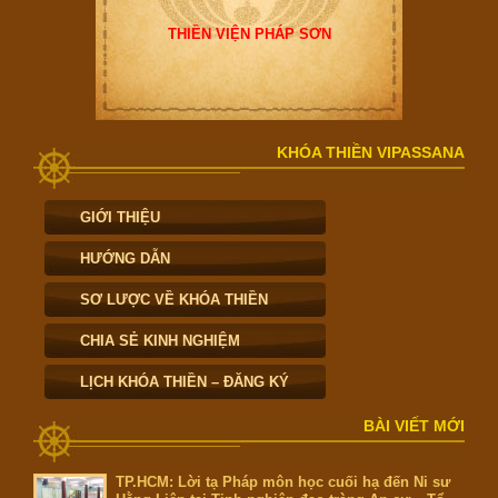
THIỀN VIỆN PHÁP SƠN
KHÓA THIỀN VIPASSANA
GIỚI THIỆU
HƯỚNG DẪN
SƠ LƯỢC VỀ KHÓA THIỀN
CHIA SẺ KINH NGHIỆM
LỊCH KHÓA THIỀN – ĐĂNG KÝ
BÀI VIẾT MỚI
TP.HCM: Lời tạ Pháp môn học cuối hạ đến Ni sư