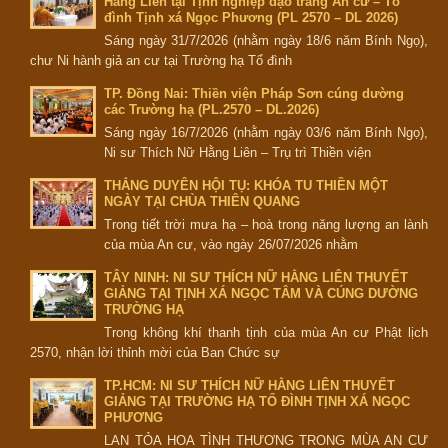
Hằng Liên tại Tịnh nghiệp đạo tràng An cư – Tổ
đình Tịnh xá Ngọc Phương (PL 2570 – DL 2026)
Sáng ngày 31/7/2026 (nhằm ngày 18/6 năm Bính Ngọ),
chư Ni hành giả an cư tại Trường hạ Tổ đình
TP. Đồng Nai: Thiền viện Pháp Sơn cúng dường
các Trường hạ (PL.2570 – DL.2026)
Sáng ngày 16/7/2026 (nhằm ngày 03/6 năm Bính Ngọ),
Ni sư Thích Nữ Hằng Liên – Trụ trì Thiền viện
THẮNG DUYÊN HỘI TỤ: KHÓA TU THIỀN MỘT
NGÀY TẠI CHÙA THIÊN QUANG
Trong tiết trời mưa hạ – hoà trong năng lượng an lành
của mùa An cư, vào ngày 26/07/2026 nhằm
TÂY NINH: NI SƯ THÍCH NỮ HẰNG LIÊN THUYẾT
GIẢNG TẠI TỊNH XÁ NGỌC TÂM VÀ CÚNG DƯỜNG
TRƯỜNG HẠ
Trong không khí thanh tịnh của mùa An cư Phật lịch
2570, nhận lời thỉnh mời của Ban Chức sự
TP.HCM: NI SƯ THÍCH NỮ HẰNG LIÊN THUYẾT
GIẢNG TẠI TRƯỜNG HẠ TỔ ĐÌNH TỊNH XÁ NGỌC
PHƯƠNG
LAN TỎA HOA TÌNH THƯƠNG TRONG MÙA AN CƯ