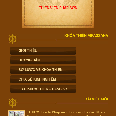
THIỀN VIỆN PHÁP SƠN
KHÓA THIỀN VIPASSANA
GIỚI THIỆU
HƯỚNG DẪN
SƠ LƯỢC VỀ KHÓA THIỀN
CHIA SẺ KINH NGHIỆM
LỊCH KHÓA THIỀN – ĐĂNG KÝ
BÀI VIẾT MỚI
TP.HCM: Lời tạ Pháp môn học cuối hạ đến Ni sư