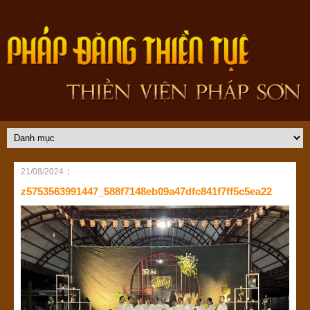
21/08/2024
z5753563991447_588f7148eb09a47dfc841f7ff5c5ea22