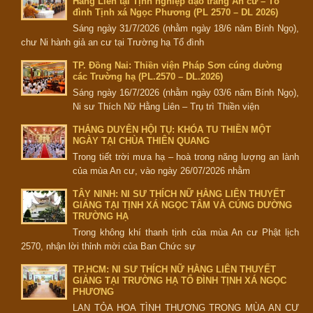
Hằng Liên tại Tịnh nghiệp đạo tràng An cư – Tổ
đình Tịnh xá Ngọc Phương (PL 2570 – DL 2026)
Sáng ngày 31/7/2026 (nhằm ngày 18/6 năm Bính Ngọ),
chư Ni hành giả an cư tại Trường hạ Tổ đình
TP. Đồng Nai: Thiền viện Pháp Sơn cúng dường
các Trường hạ (PL.2570 – DL.2026)
Sáng ngày 16/7/2026 (nhằm ngày 03/6 năm Bính Ngọ),
Ni sư Thích Nữ Hằng Liên – Trụ trì Thiền viện
THẮNG DUYÊN HỘI TỤ: KHÓA TU THIỀN MỘT
NGÀY TẠI CHÙA THIÊN QUANG
Trong tiết trời mưa hạ – hoà trong năng lượng an lành
của mùa An cư, vào ngày 26/07/2026 nhằm
TÂY NINH: NI SƯ THÍCH NỮ HẰNG LIÊN THUYẾT
GIẢNG TẠI TỊNH XÁ NGỌC TÂM VÀ CÚNG DƯỜNG
TRƯỜNG HẠ
Trong không khí thanh tịnh của mùa An cư Phật lịch
2570, nhận lời thỉnh mời của Ban Chức sự
TP.HCM: NI SƯ THÍCH NỮ HẰNG LIÊN THUYẾT
GIẢNG TẠI TRƯỜNG HẠ TỔ ĐÌNH TỊNH XÁ NGỌC
PHƯƠNG
LAN TỎA HOA TÌNH THƯƠNG TRONG MÙA AN CƯ