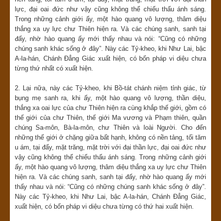
lực, đại oai đức như vậy cũng không thể chiếu thấu ánh sáng.
Trong những cảnh giới ấy, một hào quang vô lượng, thâm diệu
thắng xa uy lực chư Thiên hiện ra. Và các chúng sanh, sanh tại
đấy, nhờ hào quang ấy mới thấy nhau và nói: “Cũng có những
chúng sanh khác sống ở đây”. Này các Tỷ-kheo, khi Như Lai, bậc
A-la-hán, Chánh Đẳng Giác xuất hiện, có bốn pháp vi diệu chưa
từng thứ nhất có xuất hiện.
2. Lại nữa, này các Tỷ-kheo, khi Bồ-tát chánh niệm tỉnh giác, từ
bụng mẹ sanh ra, khi ấy, một hào quang vô lượng, thần diệu,
thắng xa oai lực của chư Thiên hiện ra cùng khắp thế giới, gồm có
thế giới của chư Thiên, thế giới Ma vương và Phạm thiên, quần
chúng Sa-môn, Bà-la-môn, chư Thiên và loài Người. Cho đến
những thế giới ở chặng giữa bất hạnh, không có nền tảng, tối tăm
u ám, tại đấy, mặt trăng, mặt trời với đại thần lực, đại oai đức như
vậy cũng không thể chiếu thấu ánh sáng. Trong những cảnh giới
ấy, một hào quang vô lượng, thâm diệu thắng xa uy lực chư Thiên
hiện ra. Và các chúng sanh, sanh tại đấy, nhờ hào quang ấy mới
thấy nhau và nói: “Cũng có những chúng sanh khác sống ở đây”.
Này các Tỷ-kheo, khi Như Lai, bậc A-la-hán, Chánh Đẳng Giác,
xuất hiện, có bốn pháp vi diệu chưa từng có thứ hai xuất hiện.