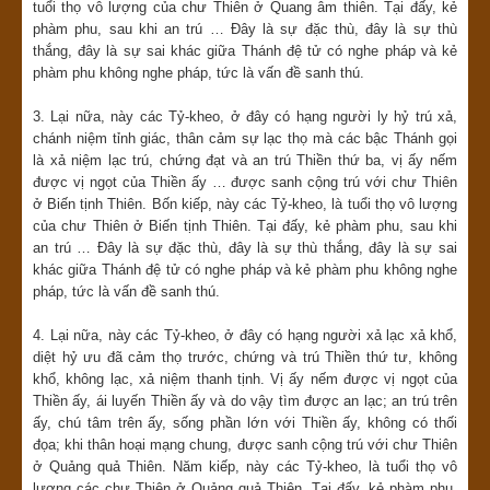
tuổi thọ vô lượng của chư Thiên ở Quang âm thiên. Tại đấy, kẻ
phàm phu, sau khi an trú … Đây là sự đặc thù, đây là sự thù
thắng, đây là sự sai khác giữa Thánh đệ tử có nghe pháp và kẻ
phàm phu không nghe pháp, tức là vấn đề sanh thú.
3. Lại nữa, này các Tỷ-kheo, ở đây có hạng người ly hỷ trú xả,
chánh niệm tỉnh giác, thân cảm sự lạc thọ mà các bậc Thánh gọi
là xả niệm lạc trú, chứng đạt và an trú Thiền thứ ba, vị ấy nếm
được vị ngọt của Thiền ấy … được sanh cộng trú với chư Thiên
ở Biến tịnh Thiên. Bốn kiếp, này các Tỷ-kheo, là tuổi thọ vô lượng
của chư Thiên ở Biến tịnh Thiên. Tại đấy, kẻ phàm phu, sau khi
an trú … Đây là sự đặc thù, đây là sự thù thắng, đây là sự sai
khác giữa Thánh đệ tử có nghe pháp và kẻ phàm phu không nghe
pháp, tức là vấn đề sanh thú.
4. Lại nữa, này các Tỷ-kheo, ở đây có hạng người xả lạc xả khổ,
diệt hỷ ưu đã cảm thọ trước, chứng và trú Thiền thứ tư, không
khổ, không lạc, xả niệm thanh tịnh. Vị ấy nếm được vị ngọt của
Thiền ấy, ái luyến Thiền ấy và do vậy tìm được an lạc; an trú trên
ấy, chú tâm trên ấy, sống phần lớn với Thiền ấy, không có thối
đọa; khi thân hoại mạng chung, được sanh cộng trú với chư Thiên
ở Quảng quả Thiên. Năm kiếp, này các Tỷ-kheo, là tuổi thọ vô
lượng các chư Thiên ở Quảng quả Thiên. Tại đấy, kẻ phàm phu,