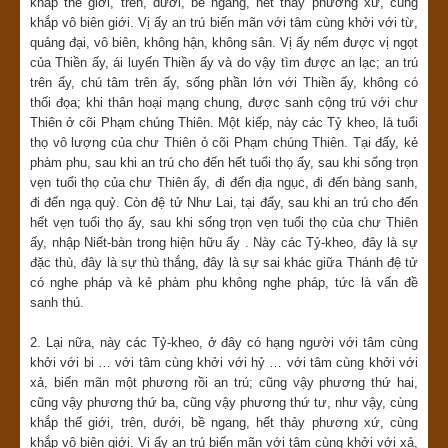
khắp thế giới, trên, dưới, bề ngang, hết thảy phương xứ, cùng
khắp vô biên giới. Vị ấy an trú biến mãn với tâm cùng khởi với từ,
quảng đại, vô biên, không hận, không sân. Vị ấy nếm được vị ngọt
của Thiền ấy, ái luyến Thiền ấy và do vậy tìm được an lạc; an trú
trên ấy, chú tâm trên ấy, sống phần lớn với Thiền ấy, không có
thối đọa; khi thân hoại mạng chung, được sanh cộng trú với chư
Thiên ở cõi Phạm chúng Thiên. Một kiếp, này các Tỷ kheo, là tuổi
thọ vô lượng của chư Thiên ỏ cõi Phạm chúng Thiên. Tại đấy, kẻ
phàm phu, sau khi an trú cho đến hết tuổi thọ ấy, sau khi sống trọn
vẹn tuổi thọ của chư Thiên ấy, đi đến địa ngục, đi đến bàng sanh,
đi đến ngạ quỷ. Còn đệ tử Như Lai, tại đấy, sau khi an trú cho đến
hết vẹn tuổi thọ ấy, sau khi sống trọn vẹn tuổi thọ của chư Thiên
ấy, nhập Niết-bàn trong hiện hữu ấy . Này các Tỷ-kheo, đây là sự
đặc thù, đây là sự thù thắng, đây là sự sai khác giữa Thánh đệ tử
có nghe pháp và kẻ phàm phu không nghe pháp, tức là vấn đề
sanh thú.
2. Lại nữa, này các Tỷ-kheo, ở đây có hạng người với tâm cùng
khởi với bi … với tâm cùng khởi với hỷ … với tâm cùng khởi với
xả, biến mãn một phương rồi an trú; cũng vậy phương thứ hai,
cũng vậy phương thứ ba, cũng vậy phương thứ tư, như vậy, cùng
khắp thế giới, trên, dưới, bề ngang, hết thảy phương xứ, cùng
khắp vô biên giới. Vị ấy an trú biến mãn với tâm cùng khởi với xả,