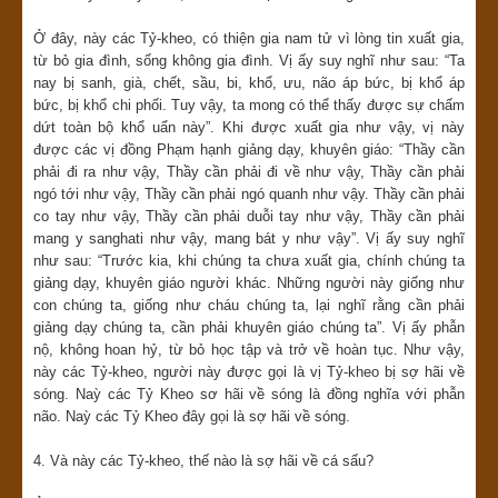
Ở đây, này các Tỷ-kheo, có thiện gia nam tử vì lòng tin xuất gia,
từ bỏ gia đình, sống không gia đình. Vị ấy suy nghĩ như sau: “Ta
nay bị sanh, già, chết, sầu, bi, khổ, ưu, não áp bức, bị khổ áp
bức, bị khổ chi phối. Tuy vậy, ta mong có thể thấy được sự chấm
dứt toàn bộ khổ uẩn này”. Khi được xuất gia như vậy, vị này
được các vị đồng Phạm hạnh giảng dạy, khuyên giáo: “Thầy cần
phải đi ra như vậy, Thầy cần phải đi về như vậy, Thầy cần phải
ngó tới như vậy, Thầy cần phải ngó quanh như vậy. Thầy cần phải
co tay như vậy, Thầy cần phải duỗi tay như vậy, Thầy cần phải
mang y sanghati như vậy, mang bát y như vậy”. Vị ấy suy nghĩ
như sau: “Trước kia, khi chúng ta chưa xuất gia, chính chúng ta
giảng dạy, khuyên giáo người khác. Những người này giống như
con chúng ta, giống như cháu chúng ta, lại nghĩ rằng cần phải
giảng dạy chúng ta, cần phải khuyên giáo chúng ta”. Vị ấy phẫn
nộ, không hoan hỷ, từ bỏ học tập và trở về hoàn tục. Như vậy,
này các Tỷ-kheo, người này được gọi là vị Tỷ-kheo bị sợ hãi về
sóng. Naỳ các Tỷ Kheo sơ hãi về sóng là đồng nghĩa với phẫn
não. Naỳ các Tỷ Kheo đây gọi là sợ hãi về sóng.
4. Và này các Tỷ-kheo, thế nào là sợ hãi về cá sấu?