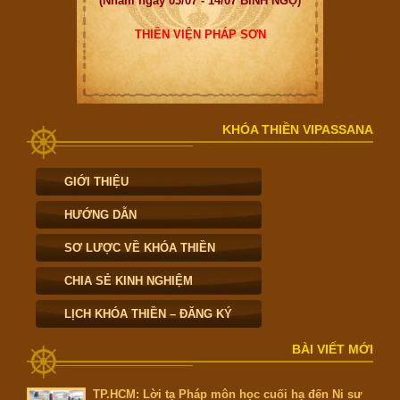
(Nhằm ngày 03/07 - 14/07 BÍNH NGỌ)
THIỀN VIỆN PHÁP SƠN
KHÓA THIỀN VIPASSANA
GIỚI THIỆU
HƯỚNG DẪN
SƠ LƯỢC VỀ KHÓA THIỀN
CHIA SẺ KINH NGHIỆM
LỊCH KHÓA THIỀN – ĐĂNG KÝ
BÀI VIẾT MỚI
TP.HCM: Lời tạ Pháp môn học cuối hạ đến Ni sư