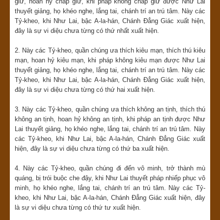
giữ, hoan hỷ chấp giữ, khi pháp không chấp giữ được Như Lai
thuyết giảng, họ khéo nghe, lắng tai, chánh trí an trú tâm. Này các
Tỷ-kheo, khi Như Lai, bậc A-la-hán, Chánh Đẳng Giác xuất hiện,
đây là sự vi diệu chưa từng có thứ nhất xuất hiện.
2. Này các Tỷ-kheo, quần chúng ưa thích kiêu mạn, thích thú kiêu
mạn, hoan hỷ kiêu mạn, khi pháp không kiêu mạn được Như Lai
thuyết giảng, họ khéo nghe, lắng tai, chánh trí an trú tâm. Này các
Tỷ-kheo, khi Như Lai, bậc A-la-hán, Chánh Đẳng Giác xuất hiện,
đây là sự vi diệu chưa từng có thứ hai xuất hiện.
3. Này các Tỷ-kheo, quần chúng ưa thích không an tịnh, thích thú
không an tịnh, hoan hỷ không an tịnh, khi pháp an tịnh được Như
Lai thuyết giảng, họ khéo nghe, lắng tai, chánh trí an trú tâm. Này
các Tỷ-kheo, khi Như Lai, bậc A-la-hán, Chánh Đẳng Giác xuất
hiện, đây là sự vi diệu chưa từng có thứ ba xuất hiện.
4. Này các Tỷ-kheo, quần chúng đi đến vô minh, trở thành mù
quáng, bị trói buộc che đậy, khi Như Lai thuyết pháp nhiếp phục vô
minh, họ khéo nghe, lắng tai, chánh trí an trú tâm. Này các Tỷ-
kheo, khi Như Lai, bậc A-la-hán, Chánh Đẳng Giác xuất hiện, đây
là sự vi diệu chưa từng có thứ tư xuất hiện.