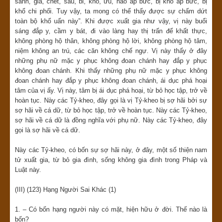
sanh, già, chết, sầu, bi, khổ, ưu, não áp bức, bị khổ áp bức, bị
khổ chi phối. Tuy vậy, ta mong có thể thấy được sự chấm dứt
toàn bộ khổ uẩn này”. Khi được xuất gia như vậy, vị này buổi
sáng đắp y, cầm y bát, đi vào làng hay thị trấn để khất thực,
không phòng hộ thân, không phòng hộ lời, không phòng hộ tâm,
niệm không an trú, các căn không chế ngự. Vị này thấy ở đây
những phụ nữ mặc y phục không đoan chánh hay đắp y phục
không đoan chánh. Khi thấy những phụ nữ mặc y phục không
đoan chánh hay đắp y phục không đoan chánh, ái dục phá hoại
tâm của vị ấy. Vị này, tâm bị ái dục phá hoại, từ bỏ học tập, trở về
hoàn tục. Này các Tỷ-kheo, đây gọi là vị Tỷ-kheo bị sợ hãi bởi sự
sợ hãi về cá dữ, từ bỏ học tập, trở về hoàn tục. Này các Tỷ-kheo,
sợ hãi về cá dữ là đồng nghĩa với phụ nữ. Này các Tỷ-kheo, đây
gọi là sợ hãi về cá dữ.
Này các Tỷ-kheo, có bốn sự sợ hãi này, ở đây, một số thiện nam
tử xuất gia, từ bỏ gia đình, sống không gia đình trong Pháp và
Luật này.
(III) (123) Hạng Người Sai Khác (1)
1. – Có bốn hạng người này có mặt, hiện hữu ở đời. Thế nào là
bốn?