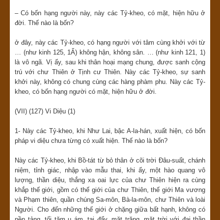
– Có bốn hạng người này, này các Tỷ-kheo, có mặt, hiện hữu ở
đời. Thế nào là bốn?
ở đây, này các Tỷ-kheo, có hạng người với tâm cùng khởi với từ
… (như kinh 125, 1Ẩ) không hận, không sân. … (như kinh 121, 1)
là vô ngã. Vị ấy, sau khi thân hoại mạng chung, được sanh cộng
trú với chư Thiên ở Tịnh cư Thiên. Này các Tỷ-kheo, sự sanh
khởi này, không có chung cùng các hàng phàm phu. Này các Tỷ-
kheo, có bốn hạng người có mặt, hiện hữu ở đời.
(VII) (127) Vi Diệu (1)
1- Này các Tỷ-kheo, khi Như Lai, bậc A-la-hán, xuất hiện, có bốn
pháp vi diệu chưa từng có xuất hiện. Thế nào là bốn?
Này các Tỷ-kheo, khi Bồ-tát từ bỏ thân ở cõi trời Đâu-suất, chánh
niệm, tỉnh giác, nhập vào mẫu thai, khi ấy, một hào quang vô
lượng, thần diệu, thắng xa oai lực của chư Thiên hiện ra cùng
khắp thế giới, gồm có thế giới của chư Thiên, thế giới Ma vương
và Phạm thiên, quần chúng Sa-môn, Bà-la-môn, chư Thiên và loài
Người. Cho đến những thế giới ở chặng giữa bất hạnh, không có
nền tảng, tối tăm u ám, tại đấy, mặt trăng, mặt trời với đại thần