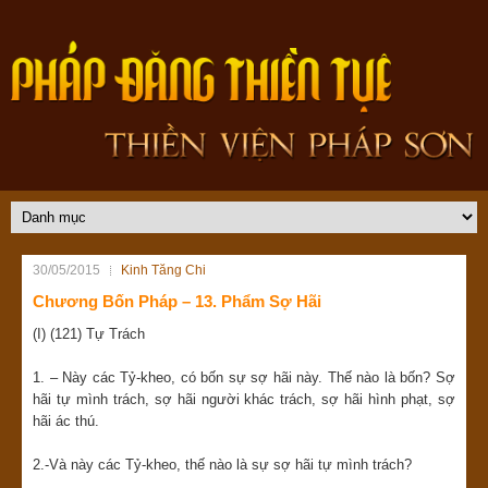
30/05/2015
Kinh Tăng Chi
Chương Bốn Pháp – 13. Phẩm Sợ Hãi
(I) (121) Tự Trách
1. – Này các Tỷ-kheo, có bốn sự sợ hãi này. Thế nào là bốn? Sợ
hãi tự mình trách, sợ hãi người khác trách, sợ hãi hình phạt, sợ
hãi ác thú.
2.-Và này các Tỷ-kheo, thế nào là sự sợ hãi tự mình trách?