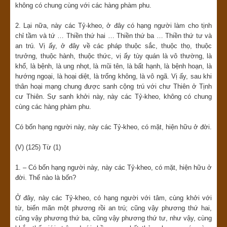
không có chung cùng với các hàng phàm phu.
2. Lại nữa, này các Tỷ-kheo, ở đây có hạng người làm cho tịnh
chỉ tầm và tứ … Thiền thứ hai … Thiền thứ ba … Thiền thứ tư và
an trú. Vị ấy, ở đây về các pháp thuộc sắc, thuộc thọ, thuộc
trưởng, thuộc hành, thuộc thức, vị ấy tùy quán là vô thường, là
khổ, là bệnh, là ung nhọt, là mũi tên, là bất hạnh, là bệnh hoạn, là
hướng ngoại, là hoại diệt, là trống không, là vô ngã. Vị ấy, sau khi
thân hoại mạng chung được sanh cộng trú với chư Thiên ở Tịnh
cư Thiên. Sự sanh khởi này, này các Tỷ-kheo, không có chung
cùng các hàng phàm phu.
Có bốn hạng người này, này các Tỷ-kheo, có mặt, hiện hữu ở đời.
(V) (125) Từ (1)
1. – Có bốn hạng người này, này các Tỷ-kheo, có mặt, hiện hữu ở
đời. Thế nào là bốn?
Ở đây, này các Tỷ-kheo, có hạng người với tâm, cùng khởi với
từ, biến mãn một phương rồi an trú; cũng vậy phương thứ hai,
cũng vậy phương thứ ba, cũng vậy phương thứ tư, như vậy, cùng