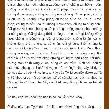
Cái gì chúng ta muốn, chúng ta uống, cái gì chúng ta không muốn,
chúng ta không uống. Cái gì được phép, chúng ta nhai, cái gì
không được phép, chúng ta cũng nhai. Cái gì được phép, chúng
ta ăn, cái gì không được phép, chúng ta cũng ăn. Cái gì được
phép, chúng ta nếm, cái gì không được phép, chúng ta cũng nếm.
Cái gì được phép, chúng ta uống, cái gì không được phép, chúng
ta cũng uống. Cái gì đúng thời, chúng ta nhai, cái gì không đúng
thời, chúng ta cũng nhai. Cái gì đúng thời, chúng ta ăn, cái gì
không đúng thời, chúng ta cũng ăn. Cái gì đúng thời, chúng ta
nếm, cái gì không đúng thời, chúng ta cũng nếm. Cái gì đúng thời,
chúng ta uống, cái gì không đúng thời, chúng ta cũng uống. Khi
các gia đình có tín tâm cúng dường chúng ta ban ngày, phi thời,
những món ăn thượng vị loại cứng và loại mềm, hình như những
món này, chúng ta bị chận đứng lại trên miệng”. Như vậy, vị ấy từ
bỏ học tập và trở về hoàn tục. Này các Tỷ kheo, đây được gọi là
vị Tỷ kheo bị sợ hãi với sự sợ haĩ về cá sấu, này các Tỷ-kheo, là
đồng nghĩa với tham ăn. Này các Tỷ-kheo, đây gọi là sự sợ hãi về
cá sấu.
Và này các Tỷ-kheo, thế nào là sợ hãi về nước xoáy?
Ở đây, này các Tỷ-kheo, có thiện nam tử vì lòng tin xuất gia, từ