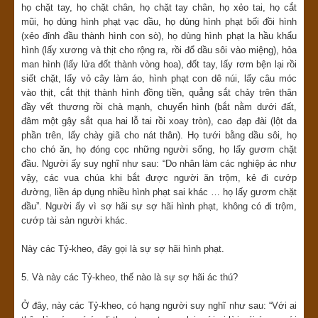
họ chặt tay, họ chặt chân, họ chặt tay chân, họ xẻo tai, họ cắt
mũi, họ dùng hình phạt vạc dầu, họ dùng hình phạt bối đồi hình
(xẻo đỉnh đầu thành hình con sò), họ dùng hình phạt la hầu khẩu
hình (lấy xương và thịt cho rộng ra, rồi đổ dầu sôi vào miệng), hỏa
man hình (lấy lửa đốt thành vòng hoa), đốt tay, lấy rơm bện lại rồi
siết chặt, lấy vỏ cây làm áo, hình phạt con dê núi, lấy câu móc
vào thịt, cắt thịt thành hình đồng tiền, quẳng sắt chảy trên thân
đầy vết thương rồi chà mạnh, chuyển hình (bắt nằm dưới đất,
đâm một gậy sắt qua hai lỗ tai rồi xoay tròn), cao đạp đài (lột da
phần trên, lấy chày giã cho nát thân). Họ tưới bằng dầu sôi, họ
cho chó ăn, họ đóng cọc những người sống, họ lấy gươm chặt
đầu. Người ấy suy nghĩ như sau: “Do nhân làm các nghiệp ác như
vậy, các vua chúa khi bắt được người ăn trộm, kẻ đi cướp
đường, liền áp dụng nhiều hình phạt sai khác … họ lấy gươm chặt
đầu”. Người ấy vì sợ hãi sự sợ hãi hình phạt, không có đi trộm,
cướp tài sản người khác.
Này các Tỷ-kheo, đây gọi là sự sợ hãi hình phạt.
5. Và này các Tỷ-kheo, thế nào là sự sợ hãi ác thú?
Ở đây, này các Tỷ-kheo, có hạng người suy nghĩ như sau: “Với ai