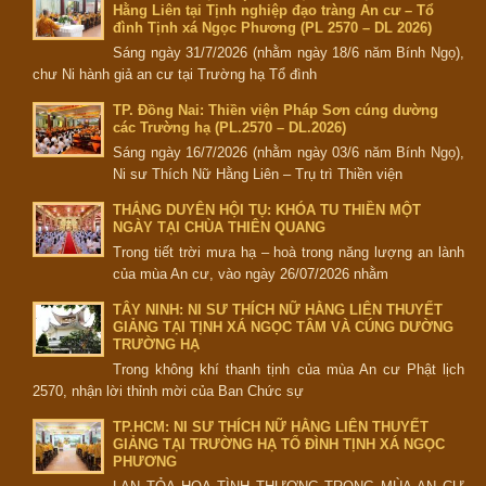
Hằng Liên tại Tịnh nghiệp đạo tràng An cư – Tổ
đình Tịnh xá Ngọc Phương (PL 2570 – DL 2026)
Sáng ngày 31/7/2026 (nhằm ngày 18/6 năm Bính Ngọ),
chư Ni hành giả an cư tại Trường hạ Tổ đình
TP. Đồng Nai: Thiền viện Pháp Sơn cúng dường
các Trường hạ (PL.2570 – DL.2026)
Sáng ngày 16/7/2026 (nhằm ngày 03/6 năm Bính Ngọ),
Ni sư Thích Nữ Hằng Liên – Trụ trì Thiền viện
THẮNG DUYÊN HỘI TỤ: KHÓA TU THIỀN MỘT
NGÀY TẠI CHÙA THIÊN QUANG
Trong tiết trời mưa hạ – hoà trong năng lượng an lành
của mùa An cư, vào ngày 26/07/2026 nhằm
TÂY NINH: NI SƯ THÍCH NỮ HẰNG LIÊN THUYẾT
GIẢNG TẠI TỊNH XÁ NGỌC TÂM VÀ CÚNG DƯỜNG
TRƯỜNG HẠ
Trong không khí thanh tịnh của mùa An cư Phật lịch
2570, nhận lời thỉnh mời của Ban Chức sự
TP.HCM: NI SƯ THÍCH NỮ HẰNG LIÊN THUYẾT
GIẢNG TẠI TRƯỜNG HẠ TỔ ĐÌNH TỊNH XÁ NGỌC
PHƯƠNG