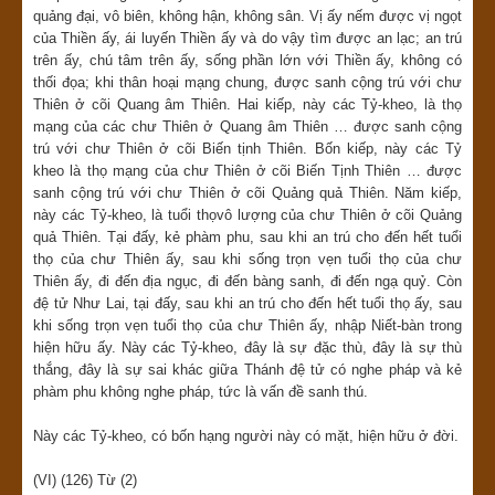
quảng đại, vô biên, không hận, không sân. Vị ấy nếm được vị ngọt
của Thiền ấy, ái luyến Thiền ấy và do vậy tìm được an lạc; an trú
trên ấy, chú tâm trên ấy, sống phần lớn với Thiền ấy, không có
thối đọa; khi thân hoại mạng chung, được sanh cộng trú với chư
Thiên ở cõi Quang âm Thiên. Hai kiếp, này các Tỷ-kheo, là thọ
mạng của các chư Thiên ở Quang âm Thiên … được sanh cộng
trú với chư Thiên ở cõi Biến tịnh Thiên. Bốn kiếp, này các Tỷ
kheo là thọ mạng của chư Thiên ở cõi Biến Tịnh Thiên … được
sanh cộng trú với chư Thiên ở cõi Quảng quả Thiên. Năm kiếp,
này các Tỷ-kheo, là tuổi thọvô lượng của chư Thiên ở cõi Quảng
quả Thiên. Tại đấy, kẻ phàm phu, sau khi an trú cho đến hết tuổi
thọ của chư Thiên ấy, sau khi sống trọn vẹn tuổi thọ của chư
Thiên ấy, đi đến địa ngục, đi đến bàng sanh, đi đến ngạ quỷ. Còn
đệ tử Như Lai, tại đấy, sau khi an trú cho đến hết tuổi thọ ấy, sau
khi sống trọn vẹn tuổi thọ của chư Thiên ấy, nhập Niết-bàn trong
hiện hữu ấy. Này các Tỷ-kheo, đây là sự đặc thù, đây là sự thù
thắng, đây là sự sai khác giữa Thánh đệ tử có nghe pháp và kẻ
phàm phu không nghe pháp, tức là vấn đề sanh thú.
Này các Tỷ-kheo, có bốn hạng người này có mặt, hiện hữu ở đời.
(VI) (126) Từ (2)