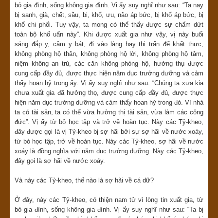
bỏ gia đình, sống không gia đình. Vị ấy suy nghĩ như sau: “Ta nay
bị sanh, già, chết, sầu, bi, khổ, ưu, não áp bức, bị khổ áp bức, bị
khổ chi phối. Tuy vậy, ta mong có thể thấy được sự chấm dứt
toàn bộ khổ uẩn này”. Khi được xuất gia như vậy, vị này buổi
sáng đắp y, cầm y bát, đi vào làng hay thị trấn để khất thực,
không phòng hộ thân, không phòng hộ lời, không phòng hộ tâm,
niệm không an trú, các căn không phòng hộ, hưởng thụ được
cung cấp đầy đủ, được thực hiện năm dục trưởng dưỡng và cảm
thấy hoan hỷ trong ấy. Vị ấy suy nghĩ như sau: “Chúng ta xưa kia
chưa xuất gia đã hưởng thọ, được cung cấp đầy đủ, được thực
hiện năm dục trưởng dưỡng và cảm thấy hoan hỷ trong đó. Vì nhà
ta có tài sản, ta có thể vừa hưởng thị tài sản, vừa làm các công
đức”. Vị ấy từ bỏ học tập và trở về hoàn tục. Này các Tỷ-kheo,
đây được gọi là vị Tỷ-kheo bị sợ hãi bởi sự sợ hãi về nước xoáy,
từ bỏ học tập, trở về hoàn tục. Này các Tỷ-kheo, sợ hãi về nước
xoáy là đồng nghĩa với năm dục trưởng dưỡng. Này các Tỷ-kheo,
đây gọi là sợ hãi về nước xoáy.
Và này các Tỷ-kheo, thế nào là sợ hãi về cá dữ?
Ở đây, này các Tỷ-kheo, có thiện nam tử vì lòng tin xuất gia, từ
bỏ gia đình, sống không gia đình. Vị ấy suy nghĩ như sau: “Ta bị