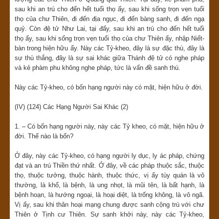
sau khi an trú cho đến hết tuổi thọ ấy, sau khi sống trọn vẹn tuổi
thọ của chư Thiên, đi đến địa ngục, đi đến bàng sanh, đi đến ngạ
quỷ. Còn đệ tử Như Lai, tại đấy, sau khi an trú cho đến hết tuổi
thọ ấy, sau khi sống trọn vẹn tuổi thọ của chư Thiên ấy, nhập Niết-
bàn trong hiện hữu ấy. Này các Tỷ-kheo, đây là sự đặc thù, đây là
sự thù thắng, đây là sự sai khác giữa Thánh đệ tử có nghe pháp
và kẻ phàm phu không nghe pháp, tức là vấn đề sanh thú.
Này các Tỷ-kheo, có bốn hạng người này có mặt, hiện hữu ở đời.
(IV) (124) Các Hạng Người Sai Khác (2)
1. – Có bốn hạng người này, này các Tỷ kheo, có mặt, hiện hữu ở
đời. Thế nào là bốn?
Ở đây, này các Tỷ-kheo, có hạng người ly dục, ly ác pháp, chứng
đạt và an trú Thiền thứ nhất. Ở đây, về các pháp thuộc sắc, thuộc
thọ, thuộc tưởng, thuộc hành, thuộc thức, vị ấy tùy quán là vô
thường, là khổ, là bệnh, là ung nhọt, là mũi tên, là bất hạnh, là
bệnh hoạn, là hướng ngoại, là hoại diệt, là trống không, là vô ngã.
Vị ấy, sau khi thân hoại mạng chung được sanh cộng trú với chư
Thiên ở Tịnh cư Thiên. Sự sanh khởi này, này các Tỷ-kheo,