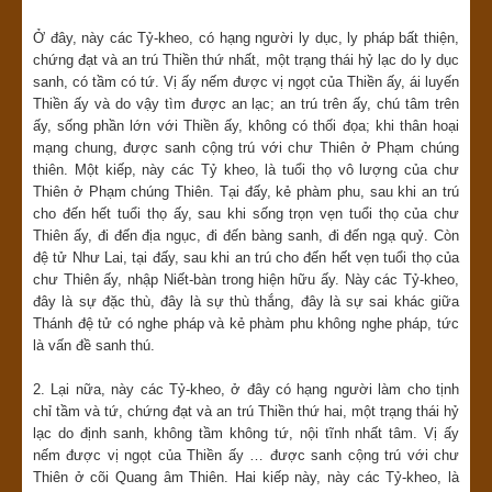
Ở đây, này các Tỷ-kheo, có hạng người ly dục, ly pháp bất thiện,
chứng đạt và an trú Thiền thứ nhất, một trạng thái hỷ lạc do ly dục
sanh, có tầm có tứ. Vị ấy nếm được vị ngọt của Thiền ấy, ái luyến
Thiền ấy và do vậy tìm được an lạc; an trú trên ấy, chú tâm trên
ấy, sống phần lớn với Thiền ấy, không có thối đọa; khi thân hoại
mạng chung, được sanh cộng trú với chư Thiên ở Phạm chúng
thiên. Một kiếp, này các Tỷ kheo, là tuổi thọ vô lượng của chư
Thiên ở Phạm chúng Thiên. Tại đấy, kẻ phàm phu, sau khi an trú
cho đến hết tuổi thọ ấy, sau khi sống trọn vẹn tuổi thọ của chư
Thiên ấy, đi đến địa ngục, đi đến bàng sanh, đi đến ngạ quỷ. Còn
đệ tử Như Lai, tại đấy, sau khi an trú cho đến hết vẹn tuổi thọ của
chư Thiên ấy, nhập Niết-bàn trong hiện hữu ấy. Này các Tỷ-kheo,
đây là sự đặc thù, đây là sự thù thắng, đây là sự sai khác giữa
Thánh đệ tử có nghe pháp và kẻ phàm phu không nghe pháp, tức
là vấn đề sanh thú.
2. Lại nữa, này các Tỷ-kheo, ở đây có hạng người làm cho tịnh
chỉ tầm và tứ, chứng đạt và an trú Thiền thứ hai, một trạng thái hỷ
lạc do định sanh, không tầm không tứ, nội tĩnh nhất tâm. Vị ấy
nếm được vị ngọt của Thiền ấy … được sanh cộng trú với chư
Thiên ở cõi Quang âm Thiên. Hai kiếp này, này các Tỷ-kheo, là