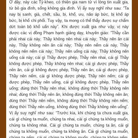
Ở đây, này các Tỷ-kheo, có thiện gia nam tử vì lòng tin xuất gia,
từ bỏ gia đình, sống không gia đình. Vị ấy suy nghĩ như sau: “Ta
nay bị sanh, già, chết, sầu, bi, khổ, ưu, não áp bức, bị khổ áp
bức, bị khổ chi phối. Tuy vậy, ta mong có thể thấy được sự chấm
dứt toàn bộ khổ uẩn này”. Khi được xuất gia như vậy, vị này
được các vị đồng Phạm hạnh giảng dạy, khuyên giáo: “Thầy cần
phải nhai cái này, Thầy không nên nhai cái này; Thầy nên ăn cái
này, Thầy không nên ăn cái này; Thầy nên nếm cái này, Thầy
không nên nếm cái này; Thầy nên uống cái này, Thầy không nên
uống cái này; cái gì Thầy được phép, Thầy nên nhai, cái gì Thầy
không được phép, Thầy không nên nhai; cái gì được phép, Thầy
nên ăn, cái gì không được phép, Thầy nên ăn; cái gì được phép,
Thầy nên nếm, cái gì không được phép, Thầy nên nếm; cái gì
được phép, Thầy nên uống, cái gì không được phép, Thầy nên
uống; đúng thời Thầy nên nhai, không đúng thời Thầy không nên
nhai; đúng thời Thầy nên ăn, không đúng thời Thầy không nên ăn;
đúng thời Thầy nên nếm, không đúng thời Thầy không nên nếm;
đúng thời Thầy nên uống, không đúng thời Thầy không nên uống”.
Vị ấy suy nghĩ như sau: “Trước kia, khi chúng ta chưa xuất gia,
cái gì chúng ta muốn, chúng ta nhai, cái gì chúng ta không muốn,
chúng ta không nhai. Cái gì chúng ta muốn, chúng ta ăn, cái gì
chúng ta không muốn, chúng ta không ăn. Cái gì chúng ta muốn,
chúng ta nếm, cái gì chúng ta không muốn, chúng ta không nếm.