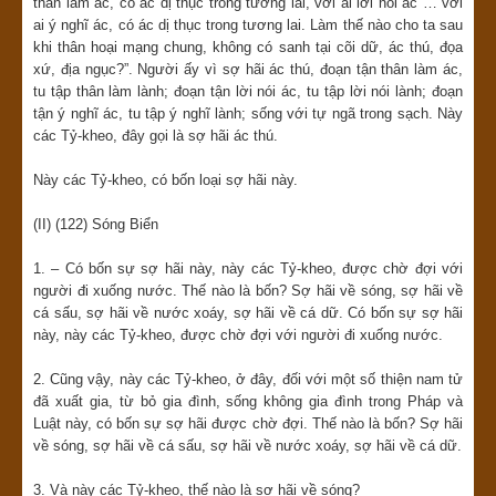
thân làm ác, có ác dị thục trong tương lai, với ai lời nói ác … với
ai ý nghĩ ác, có ác dị thục trong tương lai. Làm thế nào cho ta sau
khi thân hoại mạng chung, không có sanh tại cõi dữ, ác thú, đọa
xứ, địa ngục?”. Người ấy vì sợ hãi ác thú, đoạn tận thân làm ác,
tu tập thân làm lành; đoạn tận lời nói ác, tu tập lời nói lành; đoạn
tận ý nghĩ ác, tu tập ý nghĩ lành; sống với tự ngã trong sạch. Này
các Tỷ-kheo, đây gọi là sợ hãi ác thú.
Này các Tỷ-kheo, có bốn loại sợ hãi này.
(II) (122) Sóng Biển
1. – Có bốn sự sợ hãi này, này các Tỷ-kheo, được chờ đợi với
người đi xuống nước. Thế nào là bốn? Sợ hãi về sóng, sợ hãi về
cá sấu, sợ hãi về nước xoáy, sợ hãi về cá dữ. Có bốn sự sợ hãi
này, này các Tỷ-kheo, được chờ đợi với người đi xuống nước.
2. Cũng vậy, này các Tỷ-kheo, ở đây, đối với một số thiện nam tử
đã xuất gia, từ bỏ gia đình, sống không gia đình trong Pháp và
Luật này, có bốn sự sợ hãi được chờ đợi. Thế nào là bốn? Sợ hãi
về sóng, sợ hãi về cá sấu, sợ hãi về nước xoáy, sợ hãi về cá dữ.
3. Và này các Tỷ-kheo, thế nào là sợ hãi về sóng?