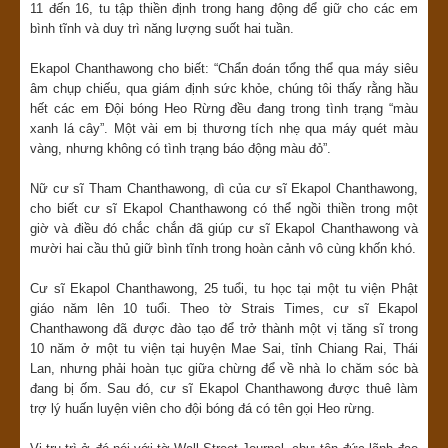
11 đến 16, tu tập thiền định trong hang động để giữ cho các em
bình tĩnh và duy trì năng lượng suốt hai tuần.
Ekapol Chanthawong cho biết: “Chẩn đoán tổng thể qua máy siêu
âm chụp chiếu, qua giám định sức khỏe, chúng tôi thấy rằng hầu
hết các em Đội bóng Heo Rừng đều đang trong tình trạng “màu
xanh lá cây”. Một vài em bị thương tích nhẹ qua máy quét màu
vàng, nhưng không có tình trạng báo động màu đỏ”.
Nữ cư sĩ Tham Chanthawong, dì của cư sĩ Ekapol Chanthawong,
cho biết cư sĩ Ekapol Chanthawong có thể ngồi thiền trong một
giờ và điều đó chắc chắn đã giúp cư sĩ Ekapol Chanthawong và
mười hai cầu thủ giữ bình tĩnh trong hoàn cảnh vô cùng khốn khó.
Cư sĩ Ekapol Chanthawong, 25 tuổi, tu học tại một tu viện Phật
giáo năm lên 10 tuổi. Theo tờ Strais Times, cư sĩ Ekapol
Chanthawong đã được đào tạo để trở thành một vị tăng sĩ trong
10 năm ở một tu viện tại huyện Mae Sai, tỉnh Chiang Rai, Thái
Lan, nhưng phải hoàn tục giữa chừng để về nhà lo chăm sóc bà
đang bị ốm. Sau đó, cư sĩ Ekapol Chanthawong được thuê làm
trợ lý huấn luyện viên cho đội bóng đá có tên gọi Heo rừng.