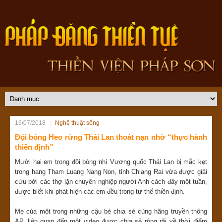
16/07/2018
Nghệ thuật sống
Đội bóng Heo rừng Thái Lan thoát nạn nhờ “thực hành
thiền định”
Mười hai em trong đội bóng nhí Vương quốc Thái Lan bị mắc kẹt
trong hang Tham Luang Nang Non, tỉnh Chiang Rai vừa được giải
cứu bởi các thợ lặn chuyên nghiệp người Anh cách đây một tuần,
được biết khi phát hiện các em đều trong tư thế thiền định.
Mẹ của một trong những cậu bé chia sẻ cùng hãng truyền thông
AP, liên quan đến một video được chia sẻ rộng rãi về thời điểm