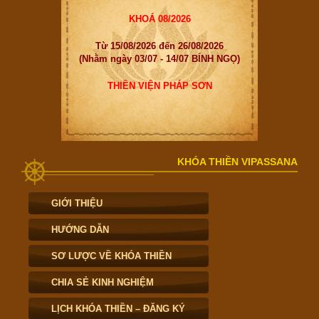
KHOÁ 08/2026
Từ 15/08/2026 đến 26/08/2026
(Nhằm ngày 03/07 - 14/07 BÍNH NGỌ)
THIỀN VIỆN PHÁP SƠN
KHÓA THIỀN VIPASSANA
GIỚI THIỆU
HƯỚNG DẪN
SƠ LƯỢC VỀ KHÓA THIỀN
CHIA SẺ KINH NGHIỆM
LỊCH KHÓA THIỀN – ĐĂNG KÝ