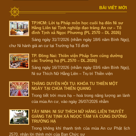
BÀI VIẾT MỚI
TP.HCM: Lời tạ Pháp môn học cuối hạ đến Ni sư
Hằng Liên tại Tịnh nghiệp đạo tràng An cư – Tổ
đình Tịnh xá Ngọc Phương (PL 2570 – DL 2026)
Sáng ngày 31/7/2026 (nhằm ngày 18/6 năm Bính Ngọ),
chư Ni hành giả an cư tại Trường hạ Tổ đình
TP. Đồng Nai: Thiền viện Pháp Sơn cúng dường
các Trường hạ (PL.2570 – DL.2026)
Sáng ngày 16/7/2026 (nhằm ngày 03/6 năm Bính Ngọ),
Ni sư Thích Nữ Hằng Liên – Trụ trì Thiền viện
THẮNG DUYÊN HỘI TỤ: KHÓA TU THIỀN MỘT
NGÀY TẠI CHÙA THIÊN QUANG
Trong tiết trời mưa hạ – hoà trong năng lượng an lành
của mùa An cư, vào ngày 26/07/2026 nhằm
TÂY NINH: NI SƯ THÍCH NỮ HẰNG LIÊN THUYẾT
GIẢNG TẠI TỊNH XÁ NGỌC TÂM VÀ CÚNG DƯỜNG
TRƯỜNG HẠ
Trong không khí thanh tịnh của mùa An cư Phật lịch
2570, nhận lời thỉnh mời của Ban Chức sự