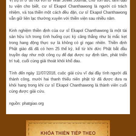
Vị trụ trì ở đó nói với tờ Wall Street Journal, chư tôn đức lãnh đạo
tu viện cho biết, cư sĩ Ekapol Chanthawong là người có trách
nhiệm, và tọa thiền một cách đều đặn, cư sĩ Ekapol Chanthawong
vẫn giữ liên lạc thường xuyên với thiền viện sau nhiều năm.
Kinh nghiệm thiền định của cư sĩ Ekapol Chanthawong là một tài
sản hữu ích trong tình huống cực kỳ căng thẳng như bị mắc kẹt
trong hang động thực sự là không có gì ngạc nhiên. Thiền định
Phật giáo đã đã có hơn 25 thế kỷ, kể từ khi đức Phật bắt đầu
truyền dạy như một công cụ để đạt được sự định tâm, phát triển
trí tuệ, cuối cùng giải thoát khỏi khổ đau.
Tính đến ngày 11/07/2018, cuộc giải cứu vĩ đại đầy tình người đã
thành công, mười hai thanh thiếu niên phật tử đã được đưa ra
khỏi hang trong khi cư sĩ Ekapol Chanthawong là thành viên cuối
cùng được giải cứu.
nguồn: phatgiao.org