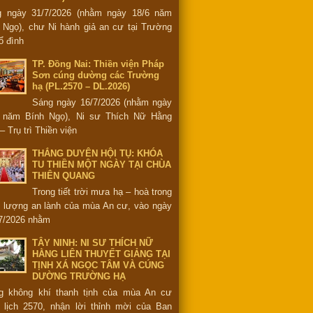
g ngày 31/7/2026 (nhằm ngày 18/6 năm
 Ngọ), chư Ni hành giả an cư tại Trường
ổ đình
TP. Đồng Nai: Thiền viện Pháp
Sơn cúng dường các Trường
hạ (PL.2570 – DL.2026)
Sáng ngày 16/7/2026 (nhằm ngày
6 năm Bính Ngọ), Ni sư Thích Nữ Hằng
– Trụ trì Thiền viện
THẮNG DUYÊN HỘI TỤ: KHÓA
TU THIỀN MỘT NGÀY TẠI CHÙA
THIÊN QUANG
Trong tiết trời mưa hạ – hoà trong
 lượng an lành của mùa An cư, vào ngày
7/2026 nhằm
TÂY NINH: NI SƯ THÍCH NỮ
HẰNG LIÊN THUYẾT GIẢNG TẠI
TỊNH XÁ NGỌC TÂM VÀ CÚNG
DƯỜNG TRƯỜNG HẠ
g không khí thanh tịnh của mùa An cư
 lịch 2570, nhận lời thỉnh mời của Ban