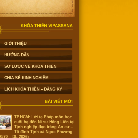
KHÓA THIỀN VIPASSANA
GIỚI THIỆU
HƯỚNG DẪN
SƠ LƯỢC VỀ KHÓA THIỀN
CHIA SẺ KINH NGHIỆM
LỊCH KHÓA THIỀN – ĐĂNG KÝ
BÀI VIẾT MỚI
TP.HCM: Lời tạ Pháp môn học
cuối hạ đến Ni sư Hằng Liên tại
Tịnh nghiệp đạo tràng An cư –
Tổ đình Tịnh xá Ngọc Phương
2570 – DL 2026)