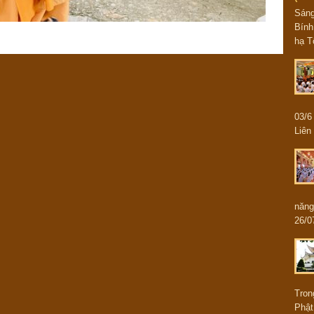
Sán
Bính
hạ T
03/
Liên 
năng
26/0
Tron
Phật