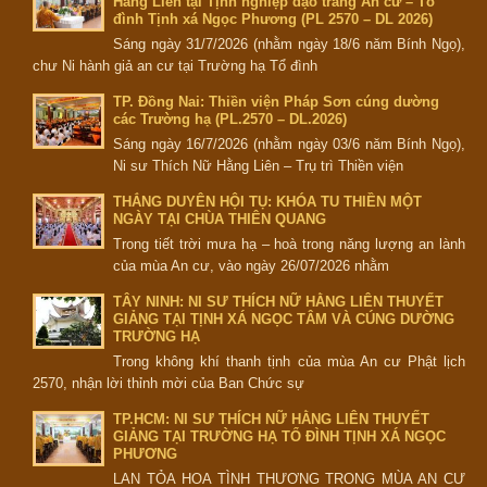
Hằng Liên tại Tịnh nghiệp đạo tràng An cư – Tổ
đình Tịnh xá Ngọc Phương (PL 2570 – DL 2026)
Sáng ngày 31/7/2026 (nhằm ngày 18/6 năm Bính Ngọ),
chư Ni hành giả an cư tại Trường hạ Tổ đình
TP. Đồng Nai: Thiền viện Pháp Sơn cúng dường
các Trường hạ (PL.2570 – DL.2026)
Sáng ngày 16/7/2026 (nhằm ngày 03/6 năm Bính Ngọ),
Ni sư Thích Nữ Hằng Liên – Trụ trì Thiền viện
THẮNG DUYÊN HỘI TỤ: KHÓA TU THIỀN MỘT
NGÀY TẠI CHÙA THIÊN QUANG
Trong tiết trời mưa hạ – hoà trong năng lượng an lành
của mùa An cư, vào ngày 26/07/2026 nhằm
TÂY NINH: NI SƯ THÍCH NỮ HẰNG LIÊN THUYẾT
GIẢNG TẠI TỊNH XÁ NGỌC TÂM VÀ CÚNG DƯỜNG
TRƯỜNG HẠ
Trong không khí thanh tịnh của mùa An cư Phật lịch
2570, nhận lời thỉnh mời của Ban Chức sự
TP.HCM: NI SƯ THÍCH NỮ HẰNG LIÊN THUYẾT
GIẢNG TẠI TRƯỜNG HẠ TỔ ĐÌNH TỊNH XÁ NGỌC
PHƯƠNG
LAN TỎA HOA TÌNH THƯƠNG TRONG MÙA AN CƯ