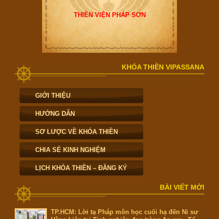
THIỀN VIỆN PHÁP SƠN
KHÓA THIỀN VIPASSANA
GIỚI THIỆU
HƯỚNG DẪN
SƠ LƯỢC VỀ KHÓA THIỀN
CHIA SẺ KINH NGHIỆM
LỊCH KHÓA THIỀN – ĐĂNG KÝ
BÀI VIẾT MỚI
TP.HCM: Lời tạ Pháp môn học cuối hạ đến Ni sư