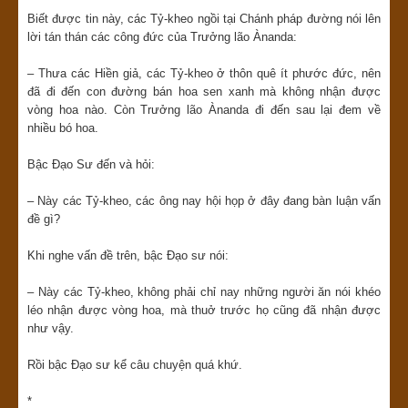
Biết được tin này, các Tỷ-kheo ngồi tại Chánh pháp đường nói lên
lời tán thán các công đức của Trưởng lão Ànanda:
– Thưa các Hiền giả, các Tỷ-kheo ở thôn quê ít phước đức, nên
đã đi đến con đường bán hoa sen xanh mà không nhận được
vòng hoa nào. Còn Trưởng lão Ànanda đi đến sau lại đem về
nhiều bó hoa.
Bậc Đạo Sư đến và hỏi:
– Này các Tỷ-kheo, các ông nay hội họp ở đây đang bàn luận vấn
đề gì?
Khi nghe vấn đề trên, bậc Đạo sư nói:
– Này các Tỷ-kheo, không phải chỉ nay những người ăn nói khéo
léo nhận được vòng hoa, mà thuở trước họ cũng đã nhận được
như vậy.
Rồi bậc Đạo sư kể câu chuyện quá khứ.
*