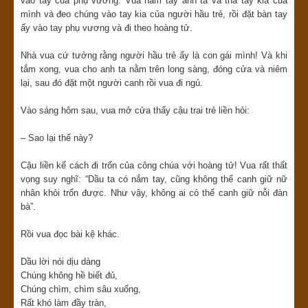
vào tay của phụ vương. Vua nắm tay anh ta và thả tay kia của
mình và đeo chúng vào tay kia của người hầu trẻ, rồi đặt bàn tay
ấy vào tay phụ vương và đi theo hoàng tử.
Nhà vua cứ tưởng rằng người hầu trẻ ấy là con gái mình! Và khi
tắm xong, vua cho anh ta nằm trên long sàng, đóng cửa và niêm
lại, sau đó đặt một người canh rồi vua đi ngủ.
Vào sáng hôm sau, vua mở cửa thấy cậu trai trẻ liền hỏi:
– Sao lại thế này?
Cậu liền kể cách đi trốn của công chúa với hoàng tử! Vua rất thất
vọng suy nghĩ: “Dầu ta có nắm tay, cũng không thể canh giữ nữ
nhân khỏi trốn được. Như vậy, không ai có thể canh giữ nỗi đàn
bà”.
Rồi vua đọc bài kệ khác.
Dầu lời nói dịu dàng
Chúng không hề biết đủ,
Chúng chìm, chìm sâu xuống,
Rất khó làm đầy tràn,