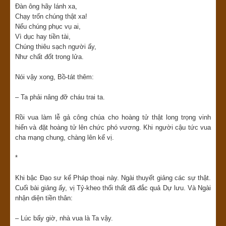
Đàn ông hãy lánh xa,
Chạy trốn chúng thật xa!
Nếu chúng phục vụ ai,
Vì dục hay tiền tài,
Chúng thiêu sạch người ấy,
Như chất đốt trong lửa.
Nói vậy xong, Bồ-tát thêm:
– Ta phải nâng đỡ cháu trai ta.
Rồi vua làm lễ gả công chúa cho hoàng tử thật long trọng vinh
hiển và đặt hoàng tử lên chức phó vương. Khi người cậu tức vua
cha mạng chung, chàng lên kế vị.
*
Khi bậc Đạo sư kể Pháp thoại này. Ngài thuyết giảng các sự thật.
Cuối bài giảng ấy, vị Tỷ-kheo thối thất đã đắc quả Dự lưu. Và Ngài
nhận diện tiền thân:
– Lúc bấy giờ, nhà vua là Ta vậy.