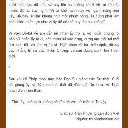
khởi thiền lực đã mất, và bay lên hư không, rồi đi về trú xứ của
mình. Bồ-tát suy nghĩ: “Vị tu khổ hạnh này với gánh nặng như
vậy, đã bay lên hư không như một nhúm bông. Ta cũng phải làm
phát khởi thiền lực như vị ấy để có thể bay lên hư không”.
Vì vậy, Bồ-tát về am dẫn nữ nhân ấy trở lại với quần chúng rồi
bảo nữ nhân ấy ra đi, còn mình lui vào rừng, dựng am thất tại một
nơi xinh tốt, và làm vị ẩn sĩ. Ngài chọn đề tài thiền định, rồi đạt
các Thắng trí và các Thiền Chứng, về sau được sanh lên Thiên
giới.
*
Sau khi kể Pháp thoại này, bậc Đạo Sư giảng các Sự thật. Cuối
bài giảng ấy, vị Tỷ-kheo thối thất đã đắc quả Dự Lưu. Và Ngài
nhận diện Tiền thân:
– Thời ấy, hoàng tử không hề liên hệ với nữ thần là Ta vậy.
Giáo sư Trần Phương Lan dịch Việt
Nguồn: thuvienhoasen.org