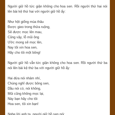
Người giữ hồ tức giận không cho hoa sen. Rồi người thứ hai nói
lên bài kệ thứ hai với người giữ hồ ấy:
Như hột giống mùa thâu
Được gieo trong thửa ruộng,
Sẽ được mọc lên mau,
Cũng vậy, lỗ mũi ông
Ước mong sẽ mọc lên,
Nay tôi xin hoa sen,
Hãy cho tôi một bông!
Người giữ hồ vẫn tức giận không cho hoa sen. Rồi người thứ ba
nói lên bài kệ thứ ba với người giữ hồ ấy:
Hai đứa nói nhảm nhí,
Chúng nghĩ được bông sen,
Dầu nói có, nói không,
Mũi cũng không mọc lại,
Này bạn hãy cho tôi
Hoa sen, tôi xin bạn!
Nghe lời anh ta, người giữ hồ sen nói: