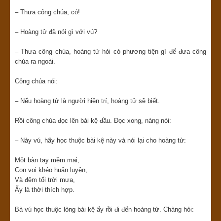
– Thưa công chúa, có!
– Hoàng tử đã nói gì với vú?
– Thưa công chúa, hoàng tử hỏi có phương tiện gì để đưa công
chúa ra ngoài.
Công chúa nói:
– Nếu hoàng tử là người hiền trí, hoàng tử sẽ biết.
Rồi công chúa đọc lên bài kệ đầu. Đọc xong, nàng nói:
– Này vú, hãy học thuộc bài kệ này và nói lại cho hoàng tử:
Một bàn tay mềm mại,
Con voi khéo huấn luyện,
Và đêm tối trời mưa,
Ấy là thời thích hợp.
Bà vú học thuộc lòng bài kệ ấy rồi đi đến hoàng tử. Chàng hỏi: