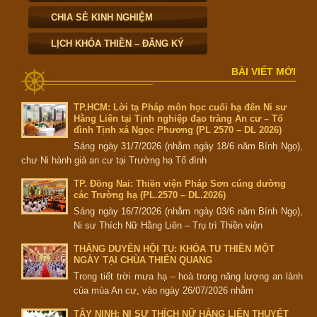
CHIA SẺ KINH NGHIỆM
LỊCH KHÓA THIỀN – ĐĂNG KÝ
BÀI VIẾT MỚI
TP.HCM: Lời tạ Pháp môn học cuối hạ đến Ni sư
Hằng Liên tại Tịnh nghiệp đạo tràng An cư – Tổ
đình Tịnh xá Ngọc Phương (PL 2570 – DL 2026)
Sáng ngày 31/7/2026 (nhằm ngày 18/6 năm Bính Ngọ),
chư Ni hành giả an cư tại Trường hạ Tổ đình
TP. Đồng Nai: Thiền viện Pháp Sơn cúng dường
các Trường hạ (PL.2570 – DL.2026)
Sáng ngày 16/7/2026 (nhằm ngày 03/6 năm Bính Ngọ),
Ni sư Thích Nữ Hằng Liên – Trụ trì Thiền viện
THẮNG DUYÊN HỘI TỤ: KHÓA TU THIỀN MỘT
NGÀY TẠI CHÙA THIÊN QUANG
Trong tiết trời mưa hạ – hoà trong năng lượng an lành
của mùa An cư, vào ngày 26/07/2026 nhằm
TÂY NINH: NI SƯ THÍCH NỮ HẰNG LIÊN THUYẾT