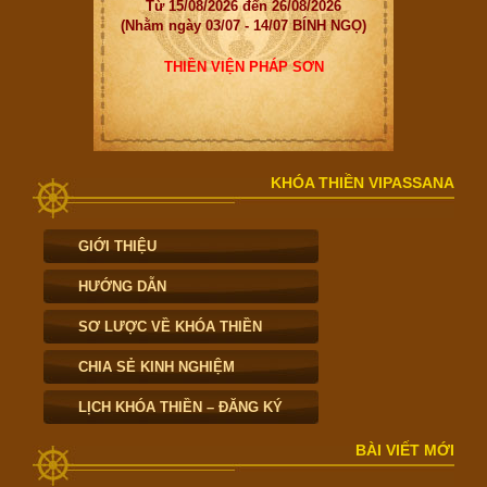
Từ 15/08/2026 đến 26/08/2026
(Nhằm ngày 03/07 - 14/07 BÍNH NGỌ)
THIỀN VIỆN PHÁP SƠN
KHÓA THIỀN VIPASSANA
GIỚI THIỆU
HƯỚNG DẪN
SƠ LƯỢC VỀ KHÓA THIỀN
CHIA SẺ KINH NGHIỆM
LỊCH KHÓA THIỀN – ĐĂNG KÝ
BÀI VIẾT MỚI