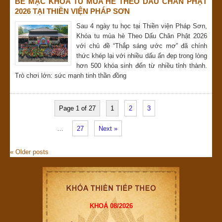
BẾ MẠC KHÓA TU MÙA HÈ THEO DẤU CHÂN PHẬT
2026 TẠI THIỀN VIỆN PHÁP SƠN
Sau 4 ngày tu học tại Thiền viện Pháp Sơn,
Khóa tu mùa hè Theo Dấu Chân Phật 2026
với chủ đề “Thắp sáng ước mơ” đã chính
thức khép lại với nhiều dấu ấn đẹp trong lòng
hơn 500 khóa sinh đến từ nhiều tỉnh thành.
Trò chơi lớn: sức mạnh tinh thần đồng
Page 1 of 27
1
2
3
…
27
Next »
«
Older posts
KHOÁ 08/2026