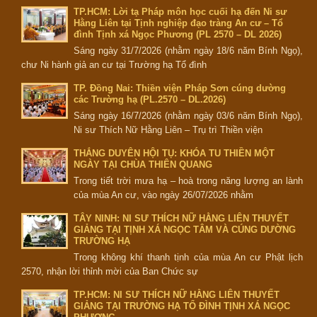
TP.HCM: Lời tạ Pháp môn học cuối hạ đến Ni sư
Hằng Liên tại Tịnh nghiệp đạo tràng An cư – Tổ
đình Tịnh xá Ngọc Phương (PL 2570 – DL 2026)
Sáng ngày 31/7/2026 (nhằm ngày 18/6 năm Bính Ngọ),
chư Ni hành giả an cư tại Trường hạ Tổ đình
TP. Đồng Nai: Thiền viện Pháp Sơn cúng dường
các Trường hạ (PL.2570 – DL.2026)
Sáng ngày 16/7/2026 (nhằm ngày 03/6 năm Bính Ngọ),
Ni sư Thích Nữ Hằng Liên – Trụ trì Thiền viện
THẮNG DUYÊN HỘI TỤ: KHÓA TU THIỀN MỘT
NGÀY TẠI CHÙA THIÊN QUANG
Trong tiết trời mưa hạ – hoà trong năng lượng an lành
của mùa An cư, vào ngày 26/07/2026 nhằm
TÂY NINH: NI SƯ THÍCH NỮ HẰNG LIÊN THUYẾT
GIẢNG TẠI TỊNH XÁ NGỌC TÂM VÀ CÚNG DƯỜNG
TRƯỜNG HẠ
Trong không khí thanh tịnh của mùa An cư Phật lịch
2570, nhận lời thỉnh mời của Ban Chức sự
TP.HCM: NI SƯ THÍCH NỮ HẰNG LIÊN THUYẾT
GIẢNG TẠI TRƯỜNG HẠ TỔ ĐÌNH TỊNH XÁ NGỌC