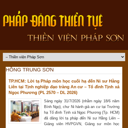
HỒNG TRUNG SƠN
TP.HCM: Lời tạ Pháp môn học cuối hạ đến Ni sư Hằng
Liên tại Tịnh nghiệp đạo tràng An cư – Tổ đình Tịnh xá
Ngọc Phương (PL 2570 – DL 2026)
Sáng ngày 31/7/2026 (nhằm ngày 18/6 năm
Bính Ngọ), chư Ni hành giả an cư tại Trường
hạ Tổ đình Tịnh xá Ngọc Phương (Tp. HCM)
đã dâng lời tạ pháp đến Ni sư Hằng Liên –
Giảng viên HVPGVN, Giảng sư môn học