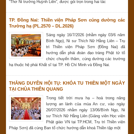
“Thơ Ni trưởng Huỳnh Liên”, được gói trọn trong hai tác
TP. Đồng Nai: Thiền viện Pháp Sơn cúng dường các
Trường hạ (PL.2570 – DL.2026)
Sáng ngày 16/7/2026 (nhằm ngày 03/6 năm
Bính Ngọ), Ni sư Thích Nữ Hằng Liên – Trụ
trì Thiền viện Pháp Sơn (Đồng Nai) đã
hướng dẫn phái đoàn đạo tràng Phật tử tổ
chức chuyến thăm, cúng dường các trường
hạ thuộc hệ phái Khất sĩ tại TP. Hồ Chí Minh và Đồng Nai.
THẮNG DUYÊN HỘI TỤ: KHÓA TU THIỀN MỘT NGÀY
TẠI CHÙA THIÊN QUANG
Trong tiết trời mưa hạ – hoà trong năng
lượng an lành của mùa An cư, vào ngày
26/07/2026 nhằm ngày 13/06/Bính Ngọ, Ni
sư Thích Nữ Hằng Liên (Giảng viên Học viện
Phật giáo VN tại TP.HCM, Trụ trì Thiền viện
Pháp Sơn) đã cùng Ban tổ chức hướng dẫn khoá Thiền tập một