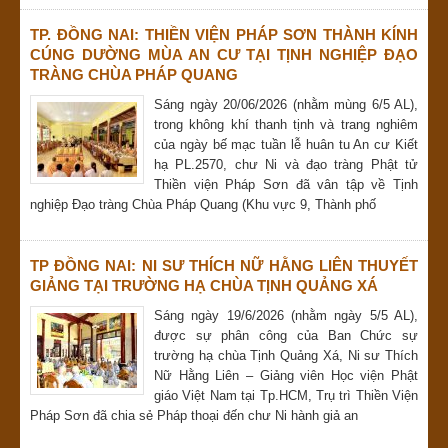
TP. ĐỒNG NAI: THIỀN VIỆN PHÁP SƠN THÀNH KÍNH
CÚNG DƯỜNG MÙA AN CƯ TẠI TỊNH NGHIỆP ĐẠO
TRÀNG CHÙA PHÁP QUANG
Sáng ngày 20/06/2026 (nhằm mùng 6/5 AL),
trong không khí thanh tịnh và trang nghiêm
của ngày bế mạc tuần lễ huân tu An cư Kiết
hạ PL.2570, chư Ni và đạo tràng Phật tử
Thiền viện Pháp Sơn đã vân tập về Tịnh
nghiệp Đạo tràng Chùa Pháp Quang (Khu vực 9, Thành phố
TP ĐỒNG NAI: NI SƯ THÍCH NỮ HẰNG LIÊN THUYẾT
GIẢNG TẠI TRƯỜNG HẠ CHÙA TỊNH QUẢNG XÁ
Sáng ngày 19/6/2026 (nhằm ngày 5/5 AL),
được sự phân công của Ban Chức sự
trường hạ chùa Tịnh Quảng Xá, Ni sư Thích
Nữ Hằng Liên – Giảng viên Học viện Phật
giáo Việt Nam tại Tp.HCM, Trụ trì Thiền Viện
Pháp Sơn đã chia sẻ Pháp thoại đến chư Ni hành giả an