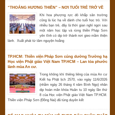
“THOÁNG HƯƠNG THIỀN” – NƠI TUỔI TRẺ TRỞ VỀ
Khi hoa phượng rực đỏ khắp sân trường
cũng là lúc hạ về dành cho tuổi học trò. Với
nhiều bạn trẻ, đây là thời gian nghỉ ngơi sau
một năm học tập và rừng thiền Pháp Sơn
yên tĩnh có dịp trở thành nơi gieo mầm thiện
lành. Xuất phát từ tâm nguyện hoằng
TP.HCM: Thiền viện Pháp Sơn cúng dường Trường hạ
Học viện Phật giáo Việt Nam TP.HCM – Lan tỏa phước
lành mùa An cư.
Trong không khí thiêng liêng của mùa An cư
Kiết hạ Phật lịch 2570, vào ngày 11/6/2026
(nhằm ngày 26 tháng 4 năm Bính Ngọ) nhân
dịp hoàn mãn khóa Huân tu 10 ngày lần thứ
8 của Học viện Phật giáo Việt Nam TP.HCM.
Thiền viện Pháp Sơn (Đồng Nai) đã tùng duyên kết