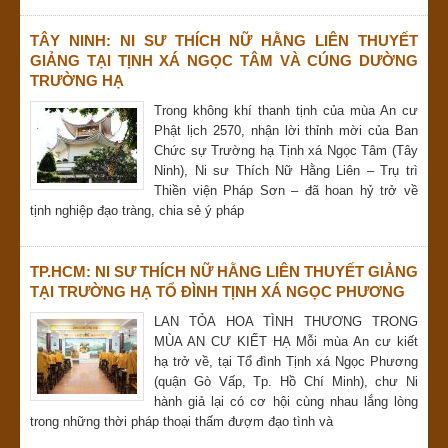
TÂY NINH: NI SƯ THÍCH NỮ HẰNG LIÊN THUYẾT
GIẢNG TẠI TỊNH XÁ NGỌC TÂM VÀ CÚNG DƯỜNG
TRƯỜNG HẠ
Trong không khí thanh tịnh của mùa An cư
Phật lịch 2570, nhận lời thỉnh mời của Ban
Chức sự Trường hạ Tịnh xá Ngọc Tâm (Tây
Ninh), Ni sư Thích Nữ Hằng Liên – Trụ trì
Thiền viện Pháp Sơn – đã hoan hỷ trở về
tịnh nghiệp đạo tràng, chia sẻ ý pháp
TP.HCM: NI SƯ THÍCH NỮ HẰNG LIÊN THUYẾT GIẢNG
TẠI TRƯỜNG HẠ TỔ ĐÌNH TỊNH XÁ NGỌC PHƯƠNG
LAN TỎA HOA TÌNH THƯƠNG TRONG
MÙA AN CƯ KIẾT HẠ Mỗi mùa An cư kiết
hạ trở về, tại Tổ đình Tịnh xá Ngọc Phương
(quận Gò Vấp, Tp. Hồ Chí Minh), chư Ni
hành giả lại có cơ hội cùng nhau lắng lòng
trong những thời pháp thoại thấm đượm đạo tình và