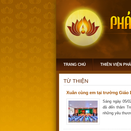
TRANG CHỦ
THIỀN VIỆN PH
TỪ THIỆN
Xuân cùng em tại trường Giáo 
Sáng ngày 05/02
đã đến thăm Tr
những yêu thươn