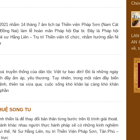
Chứ
2021 nhằm 14 tháng 7 âm lịch tại Thiền viện Pháp Sơn (Nam Cát
 Đồng Nai) làm lễ hoàn mãn Pháp hội Đại bi. Đây là Pháp hội
LAN
Ni sư Hằng Liên – Trụ trì Thiền viện tổ chức, nhằm hướng dẫn Ni
AN 
ử
về, t
oá truyền thống của dân tộc Việt tự bao đời! Đó là những ngày
nh đầy ấm áp, yêu thương. Tuy nhiên, trong một năm đầy biến
ệnh, thiên tai vừa qua; cuộc sống khó khăn lại càng khó khăn
 phần
HUỆ SONG TU
h thiền là để thay đổi bản thân từng bước trên lộ trình giải thoát.
ảnh khác nhau người thực hành pháp sẽ có những kinh nghiệm
 vì thế, Ni Sư Hằng Liên, trụ trì Thiền Viện Pháp Sơn, Tân Phú –
 trực