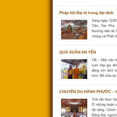
Pháp hội Đại bi trong đại dịch
Sáng ngày 21/8/
Tiên, Tân Phú,
thường niên do 
chúng và Phật t
QUÀ XUÂN AN YÊN
Tết – Một văn h
sum họp gia đì
động với dịch b
hơn. Để chia sẻ
CHUYẾN DU HÀNH PHƯỚC – 
Tinh tấn thực hàn
Ở những hoàn c
rất riêng. Chính
Đồng Nai; người