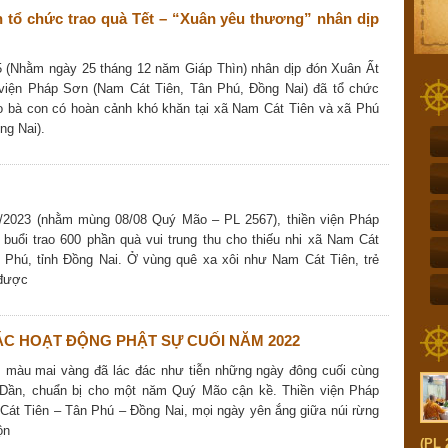
 tổ chức trao quà Tết – “Xuân yêu thương” nhân dịp
 (Nhằm ngày 25 tháng 12 năm Giáp Thìn) nhân dịp đón Xuân Ất
 viện Pháp Sơn (Nam Cát Tiên, Tân Phú, Đồng Nai) đã tổ chức
o bà con có hoàn cảnh khó khăn tại xã Nam Cát Tiên và xã Phú
ng Nai).
9/2023 (nhằm mùng 08/08 Quý Mão – PL 2567), thiền viện Pháp
buổi trao 600 phần quà vui trung thu cho thiếu nhi xã Nam Cát
 Phú, tỉnh Đồng Nai. Ở vùng quê xa xôi như Nam Cát Tiên, trẻ
 được
ÁC HOẠT ĐỘNG PHẬT SỰ CUỐI NĂM 2022
, màu mai vàng đã lác đác như tiễn những ngày đông cuối cùng
ần, chuẩn bị cho một năm Quý Mão cận kề. Thiền viện Pháp
át Tiên – Tân Phú – Đồng Nai, mọi ngày yên ắng giữa núi rừng
ộn
(PL 