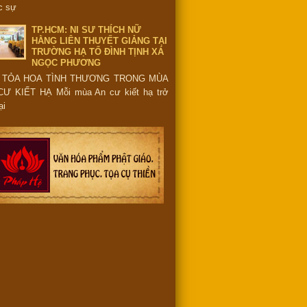
c sự
TP.HCM: NI SƯ THÍCH NỮ
HẰNG LIÊN THUYẾT GIẢNG TẠI
TRƯỜNG HẠ TỔ ĐÌNH TỊNH XÁ
NGỌC PHƯƠNG
 TỎA HOA TÌNH THƯƠNG TRONG MÙA
CƯ KIẾT HẠ Mỗi mùa An cư kiết hạ trở
ại