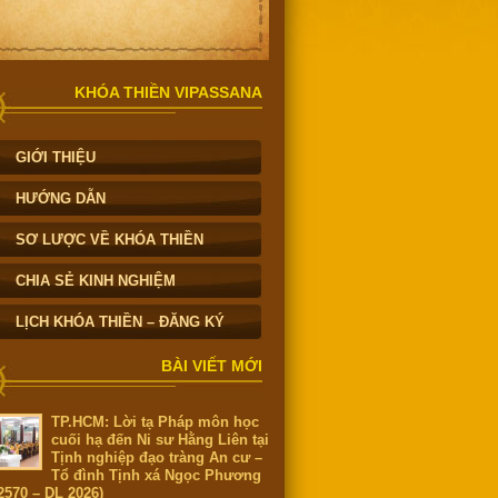
KHÓA THIỀN VIPASSANA
GIỚI THIỆU
HƯỚNG DẪN
SƠ LƯỢC VỀ KHÓA THIỀN
CHIA SẺ KINH NGHIỆM
LỊCH KHÓA THIỀN – ĐĂNG KÝ
BÀI VIẾT MỚI
TP.HCM: Lời tạ Pháp môn học
cuối hạ đến Ni sư Hằng Liên tại
Tịnh nghiệp đạo tràng An cư –
Tổ đình Tịnh xá Ngọc Phương
2570 – DL 2026)