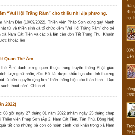
Sán
Bính
êm “Vui Hội Trăng Rằm” cho thiếu nhi địa phương.
hạ T
ám Nhâm Dần (10/09/2022), Thiền viện Pháp Sơn cùng quý Mạnh
ật tử và thiền sinh đã tổ chức đêm “Vui Hội Trăng Rằm” cho trẻ
n xã Nam Cát Tiên và các xã lân cận đón Tết Trung Thu. Khuôn
được khoác lên
03/
Liên 
át Quan Thế Âm
Thế Âm” danh xưng quen thuộc trong truyền thống Phật giáo
 hình tượng nữ nhân, đức Bồ Tát được khắc họa cho tình thương
phát từ bổn nguyện rộng lớn “Thần thông hiện các thân hình – Dạo
 sanh thoát nàn”. Chính vì
năng
26/0
n 2022)
c 08 giờ ngày 27 tháng 01 năm 2022 (nhằm ngày 25 tháng chạp
i Thiền viện Pháp Sơn (Ấp 2, Nam Cát Tiên, Tân Phú, Đồng Nai)
 quà tết cho những bà con có hoàn cảnh khó khăn trong xã Nam
Tron
Phật