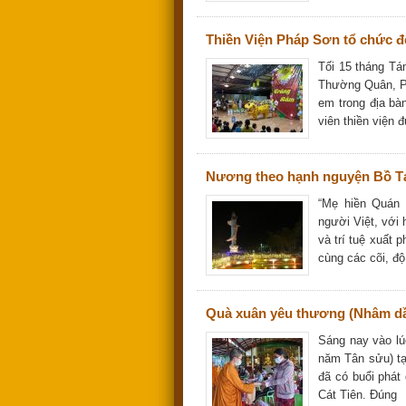
Thiền Viện Pháp Sơn tổ chức đ
Tối 15 tháng T
Thường Quân, Ph
em trong địa bà
viên thiền viện 
Nương theo hạnh nguyện Bồ T
“Mẹ hiền Quán 
người Việt, với
và trí tuệ xuất 
cùng các cõi, độ
Quà xuân yêu thương (Nhâm dầ
Sáng nay vào lú
năm Tân sửu) tạ
đã có buổi phát
Cát Tiên. Đúng