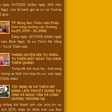
g ngày 31/7/2026 (nhằm ngày 18/6 năm
 Ngọ), chư Ni hành giả an cư tại Trường
ổ đình
TP. Đồng Nai: Thiền viện Pháp
Sơn cúng dường các Trường
hạ (PL.2570 – DL.2026)
Sáng ngày 16/7/2026 (nhằm ngày
6 năm Bính Ngọ), Ni sư Thích Nữ Hằng
– Trụ trì Thiền viện
THẮNG DUYÊN HỘI TỤ: KHÓA
TU THIỀN MỘT NGÀY TẠI CHÙA
THIÊN QUANG
Trong tiết trời mưa hạ – hoà trong
 lượng an lành của mùa An cư, vào ngày
7/2026 nhằm
TÂY NINH: NI SƯ THÍCH NỮ
HẰNG LIÊN THUYẾT GIẢNG TẠI
TỊNH XÁ NGỌC TÂM VÀ CÚNG
DƯỜNG TRƯỜNG HẠ
g không khí thanh tịnh của mùa An cư
 lịch 2570, nhận lời thỉnh mời của Ban