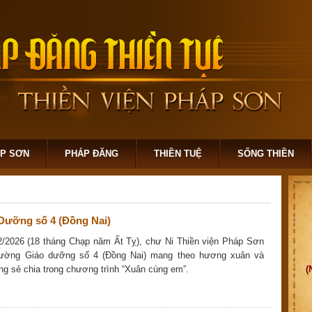
ÁP SƠN
PHÁP ĐĂNG
THIỀN TUỆ
SỐNG THIỀN
Dưỡng số 4 (Đồng Nai)
/2026 (18 tháng Chạp năm Ất Tỵ), chư Ni Thiền viện Pháp Sơn
ường Giáo dưỡng số 4 (Đồng Nai) mang theo hương xuân và
g sẻ chia trong chương trình “Xuân cùng em”.
(