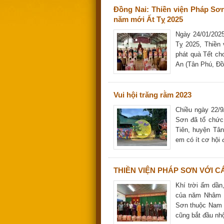
Đồng Nai: Thiền viện Pháp Sơn
năm mới Ất Tỵ 2025
Ngày 24/01/2025
Tỵ 2025, Thiền
phát quà Tết ch
An (Tân Phú, Đồ
Vui hội trăng rằm 2023
Chiều ngày 22/
Sơn đã tổ chức 
Tiên, huyện Tân
em có ít cơ hội
THIỀN VIỆN PHÁP SƠN VỚI C
Khí trời ấm dần
của năm Nhâm D
Sơn thuộc Nam C
cũng bắt đầu nh