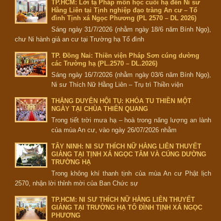
TP.HCM: Lời tạ Pháp môn học cuối hạ đến Ni sư
Hằng Liên tại Tịnh nghiệp đạo tràng An cư – Tổ
đình Tịnh xá Ngọc Phương (PL 2570 – DL 2026)
Sáng ngày 31/7/2026 (nhằm ngày 18/6 năm Bính Ngọ),
chư Ni hành giả an cư tại Trường hạ Tổ đình
TP. Đồng Nai: Thiền viện Pháp Sơn cúng dường
các Trường hạ (PL.2570 – DL.2026)
Sáng ngày 16/7/2026 (nhằm ngày 03/6 năm Bính Ngọ),
Ni sư Thích Nữ Hằng Liên – Trụ trì Thiền viện
THẮNG DUYÊN HỘI TỤ: KHÓA TU THIỀN MỘT
NGÀY TẠI CHÙA THIÊN QUANG
Trong tiết trời mưa hạ – hoà trong năng lượng an lành
của mùa An cư, vào ngày 26/07/2026 nhằm
TÂY NINH: NI SƯ THÍCH NỮ HẰNG LIÊN THUYẾT
GIẢNG TẠI TỊNH XÁ NGỌC TÂM VÀ CÚNG DƯỜNG
TRƯỜNG HẠ
Trong không khí thanh tịnh của mùa An cư Phật lịch
2570, nhận lời thỉnh mời của Ban Chức sự
TP.HCM: NI SƯ THÍCH NỮ HẰNG LIÊN THUYẾT
GIẢNG TẠI TRƯỜNG HẠ TỔ ĐÌNH TỊNH XÁ NGỌC
PHƯƠNG