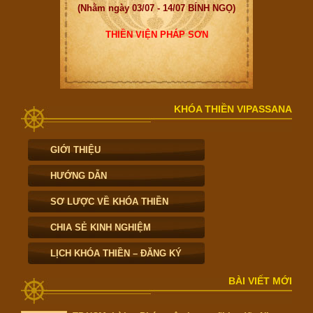
(Nhằm ngày 03/07 - 14/07 BÍNH NGỌ)
THIỀN VIỆN PHÁP SƠN
KHÓA THIỀN VIPASSANA
GIỚI THIỆU
HƯỚNG DẪN
SƠ LƯỢC VỀ KHÓA THIỀN
CHIA SẺ KINH NGHIỆM
LỊCH KHÓA THIỀN – ĐĂNG KÝ
BÀI VIẾT MỚI