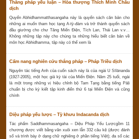
Thắng pháp yếu luận – Hòa thượng Thích Minh Châu
dịch
Quyển Abhidhammatthasangaha này là quyển sách căn bản cho
những ai muốn tham học tạng A-tỳ-đàm và trở thành quyển sách
đầu giường cho chư Tăng Miến Ðiện, Tích Lan, Thái Lan v.v…
Không những tập này cho chúng ta những hiểu biết căn bản về
môn học Abhidhamma, tập này có thể xem là
Cẩm nang nghiên cứu thắng pháp – Pháp Triều dịch
Nguyên tác tiếng Anh của cuốn sách này là của ngài U Sīlānanda
(1927-2005), một học giả kỳ tài của Miến Điện. Năm 25 tuổi, ngài
là một trong những vị hiệu chỉnh bộ Tam Tạng bằng tiếng Pāḷi
chuẩn bị cho kỳ kiết tập kinh điển thứ 6 tại Miến Điện và cũng
chính
Diệu pháp yếu lược – Tỳ khưu Indacanda dịch
Tác phẩm Saddhammasaṅgaha – Diệu Pháp Yếu Lượcgồm 11
chương được viết bằng văn xuôi xen lẫn 332 câu kệ (được đánh
số và trình bày ở dạng chữ nghiêng ở phần tiếng Việt); đa số các