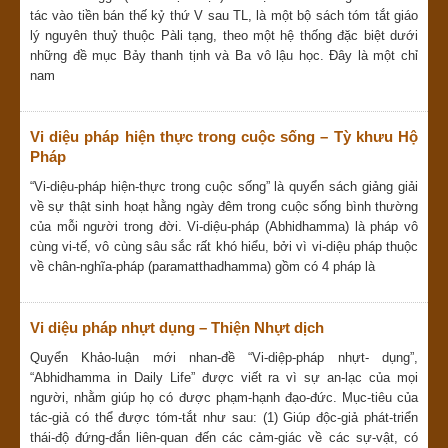
tác vào tiền bán thế kỷ thứ V sau TL, là một bộ sách tóm tắt giáo
lý nguyên thuỷ thuộc Pàli tạng, theo một hệ thống đặc biệt dưới
những đề mục Bảy thanh tịnh và Ba vô lậu học. Ðây là một chỉ
nam
Vi diệu pháp hiện thực trong cuộc sống – Tỳ khưu Hộ
Pháp
“Vi-diệu-pháp hiện-thực trong cuộc sống” là quyển sách giảng giải
về sự thật sinh hoạt hằng ngày đêm trong cuộc sống bình thường
của mỗi người trong đời. Vi-diệu-pháp (Abhidhamma) là pháp vô
cùng vi-tế, vô cùng sâu sắc rất khó hiểu, bởi vì vi-diệu pháp thuộc
về chân-nghĩa-pháp (paramatthadhamma) gồm có 4 pháp là
Vi diệu pháp nhựt dụng – Thiện Nhựt dịch
Quyển Khảo-luận mới nhan-đề “Vi-diệp-pháp nhựt- dụng”,
“Abhidhamma in Daily Life” được viết ra vì sự an-lạc của mọi
người, nhằm giúp họ có được phạm-hạnh đạo-đức. Mục-tiêu của
tác-giả có thể được tóm-tắt như sau: (1) Giúp độc-giả phát-triển
thái-độ đứng-đắn liên-quan đến các cảm-giác về các sự-vật, có