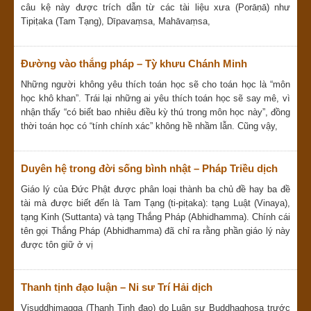
câu kệ này được trích dẫn từ các tài liệu xưa (Porāṇā) như
Tipiṭaka (Tam Tạng), Dīpavaṃsa, Mahāvaṃsa,
Đường vào thắng pháp – Tỳ khưu Chánh Minh
Những người không yêu thích toán học sẽ cho toán học là “môn
học khô khan”. Trái lại những ai yêu thích toán học sẽ say mê, vì
nhận thấy “có biết bao nhiêu điều kỳ thú trong môn học này”, đồng
thời toán học có “tính chính xác” không hề nhầm lẫn. Cũng vậy,
Duyên hệ trong đời sống bình nhật – Pháp Triều dịch
Giáo lý của Đức Phật được phân loại thành ba chủ đề hay ba đề
tài mà được biết đến là Tam Tạng (ti-piṭaka): tạng Luật (Vinaya),
tạng Kinh (Suttanta) và tạng Thắng Pháp (Abhidhamma). Chính cái
tên gọi Thắng Pháp (Abhidhamma) đã chỉ ra rằng phần giáo lý này
được tôn giữ ở vị
Thanh tịnh đạo luận – Ni sư Trí Hải dịch
Visuddhimagga (Thanh Tịnh đạo) do Luận sư Buddhaghosa trước