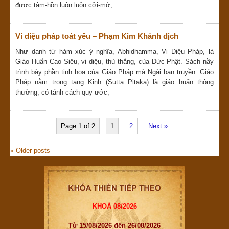
được tâm-hồn luôn luôn cởi-mở,
Vi diệu pháp toát yếu – Phạm Kim Khánh dịch
Như danh từ hàm xúc ý nghĩa, Abhidhamma, Vi Diệu Pháp, là
Giáo Huấn Cao Siêu, vi diệu, thù thắng, của Ðức Phật. Sách nầy
trình bày phần tinh hoa của Giáo Pháp mà Ngài ban truyền. Giáo
Pháp nằm trong tạng Kinh (Sutta Pitaka) là giáo huấn thông
thường, có tánh cách quy ước,
Page 1 of 2
1
2
Next »
«
Older posts
KHOÁ 08/2026
Từ 15/08/2026 đến 26/08/2026