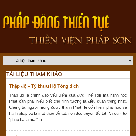
TÀI LIỆU THAM KHẢO
Thập độ – Tỳ khưu Hộ Tông dịch
Thập độ là chính đạo yếu điểm của đức Thế Tôn mà hành học
Phật cần phải hiểu biết cho tinh tường là điều quan trọng nhất.
Chúng ta, người mong được thành Phật, lẽ cố nhiên, phải học và
hành pháp ba-la-mật theo Bồ-tát, nên đọc truyện Bồ-tát. Vì cụm từ
“pháp ba-la-mật” là