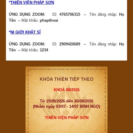
*
THIỀN VIỆN PHÁP SƠN
ỨNG DỤNG ZOOM:
ID:
4765706315 –
Tên đăng nhập:
Họ
Tên –
Mật khẩu:
phapthoai
*
NI GIỚI KHẤT SĨ
ỨNG DỤNG ZOOM:
ID:
2909420689 –
Tên đăng nhập:
Họ
Tên –
Mật khẩu:
1234
KHOÁ 08/2026
Từ 15/08/2026 đến 26/08/2026
(Nhằm ngày 03/07 - 14/07 BÍNH NGỌ)
THIỀN VIỆN PHÁP SƠN