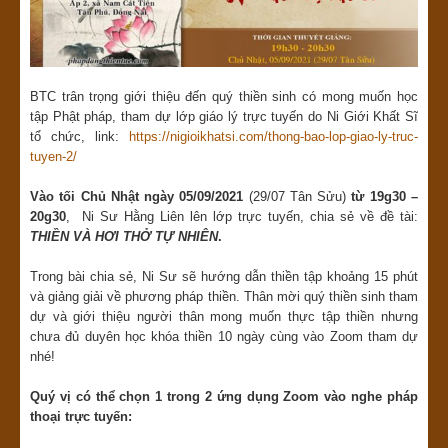
BTC trân trọng giới thiệu đến quý thiền sinh có mong muốn học
tập Phật pháp, tham dự lớp giáo lý trực tuyến do Ni Giới Khất Sĩ
tổ chức, link:
https://nigioikhatsi.com/thong-bao-lop-giao-ly-truc-
tuyen-2/
Vào
tối Chủ Nhật ngày 05/09/2021
(29/07 Tân Sửu)
từ 19g30 –
20g30
, Ni Sư Hằng Liên lên lớp trực tuyến, chia sẻ về đề tài:
THIỀN VÀ HƠI THỞ TỰ NHIÊN
.
Trong bài chia sẻ, Ni Sư sẽ hướng dẫn thiền tập khoảng 15 phút
và giảng giải về phương pháp thiền. Thân mời quý thiền sinh tham
dự và giới thiệu người thân mong muốn thực tập thiền nhưng
chưa đủ duyên học khóa thiền 10 ngày cùng vào Zoom tham dự
nhé!
Quý vị có thể chọn 1 trong 2 ứng dụng Zoom vào nghe pháp
thoại trực tuyến: