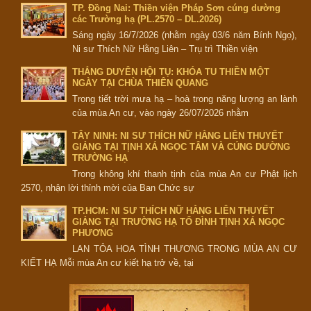
TP. Đồng Nai: Thiền viện Pháp Sơn cúng dường
các Trường hạ (PL.2570 – DL.2026)
Sáng ngày 16/7/2026 (nhằm ngày 03/6 năm Bính Ngọ),
Ni sư Thích Nữ Hằng Liên – Trụ trì Thiền viện
THẮNG DUYÊN HỘI TỤ: KHÓA TU THIỀN MỘT
NGÀY TẠI CHÙA THIÊN QUANG
Trong tiết trời mưa hạ – hoà trong năng lượng an lành
của mùa An cư, vào ngày 26/07/2026 nhằm
TÂY NINH: NI SƯ THÍCH NỮ HẰNG LIÊN THUYẾT
GIẢNG TẠI TỊNH XÁ NGỌC TÂM VÀ CÚNG DƯỜNG
TRƯỜNG HẠ
Trong không khí thanh tịnh của mùa An cư Phật lịch
2570, nhận lời thỉnh mời của Ban Chức sự
TP.HCM: NI SƯ THÍCH NỮ HẰNG LIÊN THUYẾT
GIẢNG TẠI TRƯỜNG HẠ TỔ ĐÌNH TỊNH XÁ NGỌC
PHƯƠNG
LAN TỎA HOA TÌNH THƯƠNG TRONG MÙA AN CƯ
KIẾT HẠ Mỗi mùa An cư kiết hạ trở về, tại