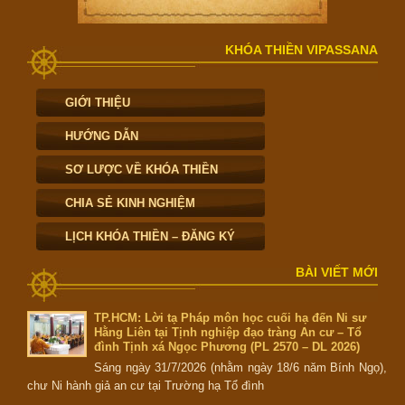
KHÓA THIỀN VIPASSANA
GIỚI THIỆU
HƯỚNG DẪN
SƠ LƯỢC VỀ KHÓA THIỀN
CHIA SẺ KINH NGHIỆM
LỊCH KHÓA THIỀN – ĐĂNG KÝ
BÀI VIẾT MỚI
TP.HCM: Lời tạ Pháp môn học cuối hạ đến Ni sư
Hằng Liên tại Tịnh nghiệp đạo tràng An cư – Tổ
đình Tịnh xá Ngọc Phương (PL 2570 – DL 2026)
Sáng ngày 31/7/2026 (nhằm ngày 18/6 năm Bính Ngọ),
chư Ni hành giả an cư tại Trường hạ Tổ đình