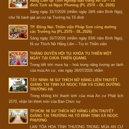
Hằng Liên tại Tịnh nghiệp đạo tràng An cư – Tổ
đình Tịnh xá Ngọc Phương (PL 2570 – DL 2026)
Sáng ngày 31/7/2026 (nhằm ngày 18/6 năm Bính Ngọ),
chư Ni hành giả an cư tại Trường hạ Tổ đình
TP. Đồng Nai: Thiền viện Pháp Sơn cúng dường
các Trường hạ (PL.2570 – DL.2026)
Sáng ngày 16/7/2026 (nhằm ngày 03/6 năm Bính Ngọ),
Ni sư Thích Nữ Hằng Liên – Trụ trì Thiền viện
THẮNG DUYÊN HỘI TỤ: KHÓA TU THIỀN MỘT
NGÀY TẠI CHÙA THIÊN QUANG
Trong tiết trời mưa hạ – hoà trong năng lượng an lành
của mùa An cư, vào ngày 26/07/2026 nhằm
TÂY NINH: NI SƯ THÍCH NỮ HẰNG LIÊN THUYẾT
GIẢNG TẠI TỊNH XÁ NGỌC TÂM VÀ CÚNG DƯỜNG
TRƯỜNG HẠ
Trong không khí thanh tịnh của mùa An cư Phật lịch
2570, nhận lời thỉnh mời của Ban Chức sự
TP.HCM: NI SƯ THÍCH NỮ HẰNG LIÊN THUYẾT
GIẢNG TẠI TRƯỜNG HẠ TỔ ĐÌNH TỊNH XÁ NGỌC
PHƯƠNG
LAN TỎA HOA TÌNH THƯƠNG TRONG MÙA AN CƯ