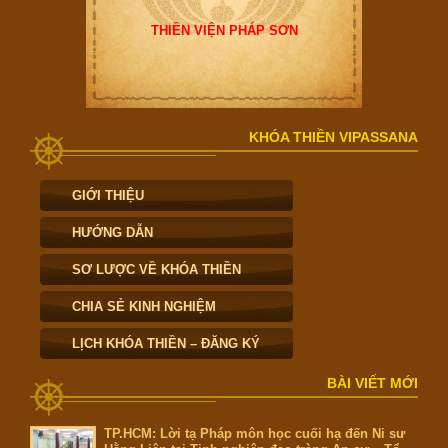
THIỀN VIỆN PHÁP SƠN
KHÓA THIỀN VIPASSANA
GIỚI THIỆU
HƯỚNG DẪN
SƠ LƯỢC VỀ KHÓA THIỀN
CHIA SẺ KINH NGHIỆM
LỊCH KHÓA THIỀN – ĐĂNG KÝ
BÀI VIẾT MỚI
TP.HCM: Lời tạ Pháp môn học cuối hạ đến Ni sư