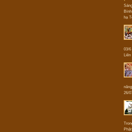
Sán
Bính
hạ T
03/
Liên 
năng
26/0
Tron
Phật