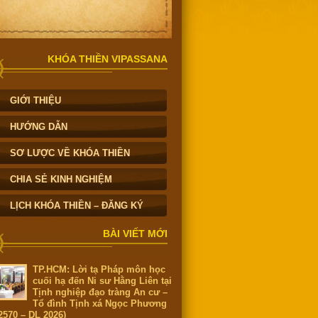
KHÓA THIỀN VIPASSANA
GIỚI THIỆU
HƯỚNG DẪN
SƠ LƯỢC VỀ KHÓA THIỀN
CHIA SẺ KINH NGHIỆM
LỊCH KHÓA THIỀN – ĐĂNG KÝ
BÀI VIẾT MỚI
TP.HCM: Lời tạ Pháp môn học
cuối hạ đến Ni sư Hằng Liên tại
Tịnh nghiệp đạo tràng An cư –
Tổ đình Tịnh xá Ngọc Phương
2570 – DL 2026)