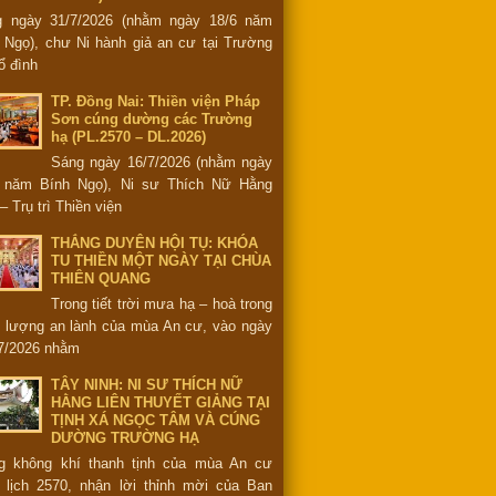
g ngày 31/7/2026 (nhằm ngày 18/6 năm
 Ngọ), chư Ni hành giả an cư tại Trường
ổ đình
TP. Đồng Nai: Thiền viện Pháp
Sơn cúng dường các Trường
hạ (PL.2570 – DL.2026)
Sáng ngày 16/7/2026 (nhằm ngày
6 năm Bính Ngọ), Ni sư Thích Nữ Hằng
– Trụ trì Thiền viện
THẮNG DUYÊN HỘI TỤ: KHÓA
TU THIỀN MỘT NGÀY TẠI CHÙA
THIÊN QUANG
Trong tiết trời mưa hạ – hoà trong
 lượng an lành của mùa An cư, vào ngày
7/2026 nhằm
TÂY NINH: NI SƯ THÍCH NỮ
HẰNG LIÊN THUYẾT GIẢNG TẠI
TỊNH XÁ NGỌC TÂM VÀ CÚNG
DƯỜNG TRƯỜNG HẠ
g không khí thanh tịnh của mùa An cư
 lịch 2570, nhận lời thỉnh mời của Ban