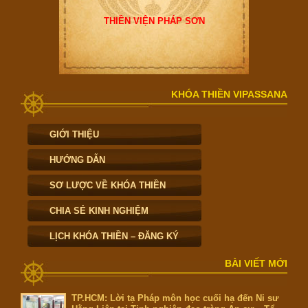
THIỀN VIỆN PHÁP SƠN
KHÓA THIỀN VIPASSANA
GIỚI THIỆU
HƯỚNG DẪN
SƠ LƯỢC VỀ KHÓA THIỀN
CHIA SẺ KINH NGHIỆM
LỊCH KHÓA THIỀN – ĐĂNG KÝ
BÀI VIẾT MỚI
TP.HCM: Lời tạ Pháp môn học cuối hạ đến Ni sư