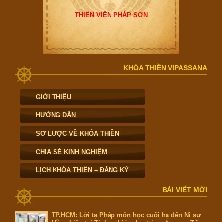
THIỀN VIỆN PHÁP SƠN
KHÓA THIỀN VIPASSANA
GIỚI THIỆU
HƯỚNG DẪN
SƠ LƯỢC VỀ KHÓA THIỀN
CHIA SẺ KINH NGHIỆM
LỊCH KHÓA THIỀN – ĐĂNG KÝ
BÀI VIẾT MỚI
TP.HCM: Lời tạ Pháp môn học cuối hạ đến Ni sư