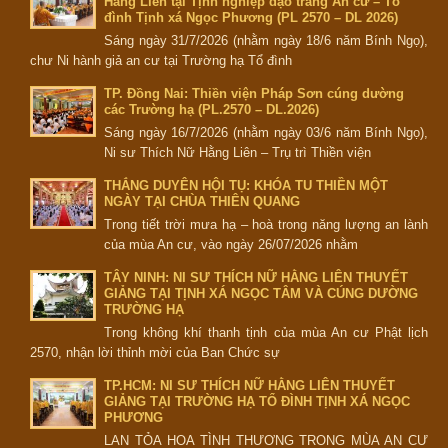
Hằng Liên tại Tịnh nghiệp đạo tràng An cư – Tổ
đình Tịnh xá Ngọc Phương (PL 2570 – DL 2026)
Sáng ngày 31/7/2026 (nhằm ngày 18/6 năm Bính Ngọ),
chư Ni hành giả an cư tại Trường hạ Tổ đình
TP. Đồng Nai: Thiền viện Pháp Sơn cúng dường
các Trường hạ (PL.2570 – DL.2026)
Sáng ngày 16/7/2026 (nhằm ngày 03/6 năm Bính Ngọ),
Ni sư Thích Nữ Hằng Liên – Trụ trì Thiền viện
THẮNG DUYÊN HỘI TỤ: KHÓA TU THIỀN MỘT
NGÀY TẠI CHÙA THIÊN QUANG
Trong tiết trời mưa hạ – hoà trong năng lượng an lành
của mùa An cư, vào ngày 26/07/2026 nhằm
TÂY NINH: NI SƯ THÍCH NỮ HẰNG LIÊN THUYẾT
GIẢNG TẠI TỊNH XÁ NGỌC TÂM VÀ CÚNG DƯỜNG
TRƯỜNG HẠ
Trong không khí thanh tịnh của mùa An cư Phật lịch
2570, nhận lời thỉnh mời của Ban Chức sự
TP.HCM: NI SƯ THÍCH NỮ HẰNG LIÊN THUYẾT
GIẢNG TẠI TRƯỜNG HẠ TỔ ĐÌNH TỊNH XÁ NGỌC
PHƯƠNG
LAN TỎA HOA TÌNH THƯƠNG TRONG MÙA AN CƯ