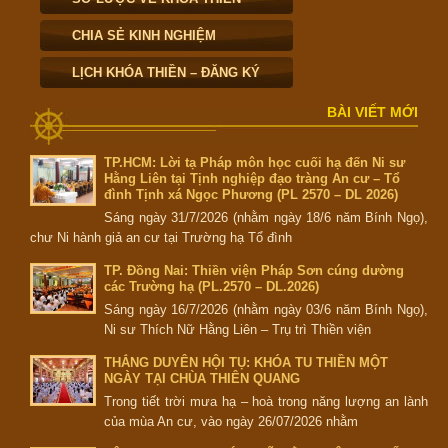
CHIA SẺ KINH NGHIỆM
LỊCH KHÓA THIỀN – ĐĂNG KÝ
BÀI VIẾT MỚI
TP.HCM: Lời tạ Pháp môn học cuối hạ đến Ni sư
Hằng Liên tại Tịnh nghiệp đạo tràng An cư – Tổ
đình Tịnh xá Ngọc Phương (PL 2570 – DL 2026)
Sáng ngày 31/7/2026 (nhằm ngày 18/6 năm Bính Ngọ),
chư Ni hành giả an cư tại Trường hạ Tổ đình
TP. Đồng Nai: Thiền viện Pháp Sơn cúng dường
các Trường hạ (PL.2570 – DL.2026)
Sáng ngày 16/7/2026 (nhằm ngày 03/6 năm Bính Ngọ),
Ni sư Thích Nữ Hằng Liên – Trụ trì Thiền viện
THẮNG DUYÊN HỘI TỤ: KHÓA TU THIỀN MỘT
NGÀY TẠI CHÙA THIÊN QUANG
Trong tiết trời mưa hạ – hoà trong năng lượng an lành
của mùa An cư, vào ngày 26/07/2026 nhằm