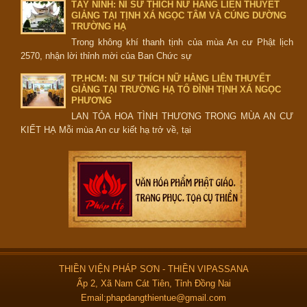
TÂY NINH: NI SƯ THÍCH NỮ HẰNG LIÊN THUYẾT
GIẢNG TẠI TỊNH XÁ NGỌC TÂM VÀ CÚNG DƯỜNG
TRƯỜNG HẠ
Trong không khí thanh tịnh của mùa An cư Phật lịch
2570, nhận lời thỉnh mời của Ban Chức sự
TP.HCM: NI SƯ THÍCH NỮ HẰNG LIÊN THUYẾT
GIẢNG TẠI TRƯỜNG HẠ TỔ ĐÌNH TỊNH XÁ NGỌC
PHƯƠNG
LAN TỎA HOA TÌNH THƯƠNG TRONG MÙA AN CƯ
KIẾT HẠ Mỗi mùa An cư kiết hạ trở về, tại
THIỀN VIỆN PHÁP SƠN - THIỀN VIPASSANA
Ấp 2, Xã Nam Cát Tiên, Tỉnh Đồng Nai
Email:phapdangthientue@gmail.com