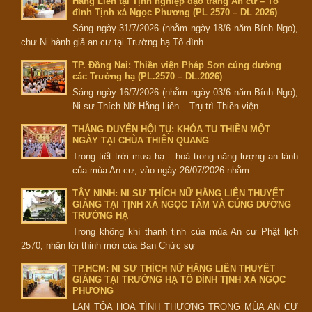
Hằng Liên tại Tịnh nghiệp đạo tràng An cư – Tổ
đình Tịnh xá Ngọc Phương (PL 2570 – DL 2026)
Sáng ngày 31/7/2026 (nhằm ngày 18/6 năm Bính Ngọ),
chư Ni hành giả an cư tại Trường hạ Tổ đình
TP. Đồng Nai: Thiền viện Pháp Sơn cúng dường
các Trường hạ (PL.2570 – DL.2026)
Sáng ngày 16/7/2026 (nhằm ngày 03/6 năm Bính Ngọ),
Ni sư Thích Nữ Hằng Liên – Trụ trì Thiền viện
THẮNG DUYÊN HỘI TỤ: KHÓA TU THIỀN MỘT
NGÀY TẠI CHÙA THIÊN QUANG
Trong tiết trời mưa hạ – hoà trong năng lượng an lành
của mùa An cư, vào ngày 26/07/2026 nhằm
TÂY NINH: NI SƯ THÍCH NỮ HẰNG LIÊN THUYẾT
GIẢNG TẠI TỊNH XÁ NGỌC TÂM VÀ CÚNG DƯỜNG
TRƯỜNG HẠ
Trong không khí thanh tịnh của mùa An cư Phật lịch
2570, nhận lời thỉnh mời của Ban Chức sự
TP.HCM: NI SƯ THÍCH NỮ HẰNG LIÊN THUYẾT
GIẢNG TẠI TRƯỜNG HẠ TỔ ĐÌNH TỊNH XÁ NGỌC
PHƯƠNG
LAN TỎA HOA TÌNH THƯƠNG TRONG MÙA AN CƯ