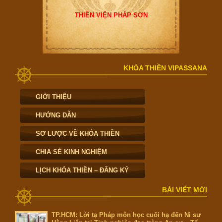
THIỀN VIỆN PHÁP SƠN
KHÓA THIỀN VIPASSANA
GIỚI THIỆU
HƯỚNG DẪN
SƠ LƯỢC VỀ KHÓA THIỀN
CHIA SẺ KINH NGHIỆM
LỊCH KHÓA THIỀN – ĐĂNG KÝ
BÀI VIẾT MỚI
TP.HCM: Lời tạ Pháp môn học cuối hạ đến Ni sư