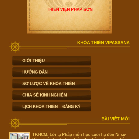
THIỀN VIỆN PHÁP SƠN
KHÓA THIỀN VIPASSANA
GIỚI THIỆU
HƯỚNG DẪN
SƠ LƯỢC VỀ KHÓA THIỀN
CHIA SẺ KINH NGHIỆM
LỊCH KHÓA THIỀN – ĐĂNG KÝ
BÀI VIẾT MỚI
TP.HCM: Lời tạ Pháp môn học cuối hạ đến Ni sư