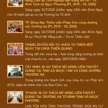
Hằng Liên tại Tịnh nghiệp đạo tràng An cư – Tổ
đình Tịnh xá Ngọc Phương (PL 2570 – DL 2026)
Sáng ngày 31/7/2026 (nhằm ngày 18/6 năm Bính Ngọ),
chư Ni hành giả an cư tại Trường hạ Tổ đình
TP. Đồng Nai: Thiền viện Pháp Sơn cúng dường
các Trường hạ (PL.2570 – DL.2026)
Sáng ngày 16/7/2026 (nhằm ngày 03/6 năm Bính Ngọ),
Ni sư Thích Nữ Hằng Liên – Trụ trì Thiền viện
THẮNG DUYÊN HỘI TỤ: KHÓA TU THIỀN MỘT
NGÀY TẠI CHÙA THIÊN QUANG
Trong tiết trời mưa hạ – hoà trong năng lượng an lành
của mùa An cư, vào ngày 26/07/2026 nhằm
TÂY NINH: NI SƯ THÍCH NỮ HẰNG LIÊN THUYẾT
GIẢNG TẠI TỊNH XÁ NGỌC TÂM VÀ CÚNG DƯỜNG
TRƯỜNG HẠ
Trong không khí thanh tịnh của mùa An cư Phật lịch
2570, nhận lời thỉnh mời của Ban Chức sự
TP.HCM: NI SƯ THÍCH NỮ HẰNG LIÊN THUYẾT
GIẢNG TẠI TRƯỜNG HẠ TỔ ĐÌNH TỊNH XÁ NGỌC
PHƯƠNG
LAN TỎA HOA TÌNH THƯƠNG TRONG MÙA AN CƯ