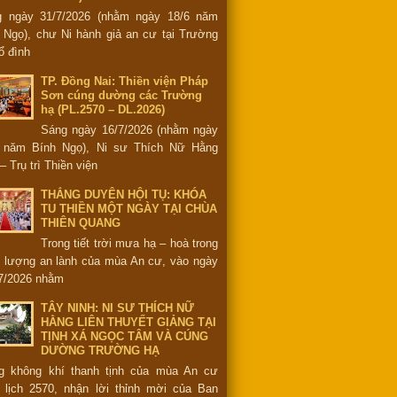
g ngày 31/7/2026 (nhằm ngày 18/6 năm
 Ngọ), chư Ni hành giả an cư tại Trường
ổ đình
TP. Đồng Nai: Thiền viện Pháp
Sơn cúng dường các Trường
hạ (PL.2570 – DL.2026)
Sáng ngày 16/7/2026 (nhằm ngày
6 năm Bính Ngọ), Ni sư Thích Nữ Hằng
– Trụ trì Thiền viện
THẮNG DUYÊN HỘI TỤ: KHÓA
TU THIỀN MỘT NGÀY TẠI CHÙA
THIÊN QUANG
Trong tiết trời mưa hạ – hoà trong
 lượng an lành của mùa An cư, vào ngày
7/2026 nhằm
TÂY NINH: NI SƯ THÍCH NỮ
HẰNG LIÊN THUYẾT GIẢNG TẠI
TỊNH XÁ NGỌC TÂM VÀ CÚNG
DƯỜNG TRƯỜNG HẠ
g không khí thanh tịnh của mùa An cư
 lịch 2570, nhận lời thỉnh mời của Ban