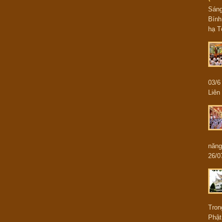
Sán
Bính
hạ T
03/
Liên 
năng
26/0
Tron
Phật