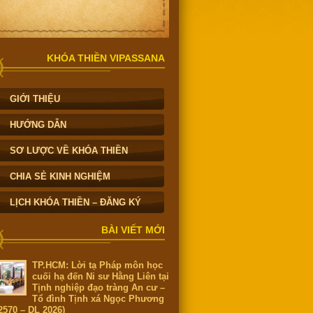
KHÓA THIỀN VIPASSANA
GIỚI THIỆU
HƯỚNG DẪN
SƠ LƯỢC VỀ KHÓA THIỀN
CHIA SẺ KINH NGHIỆM
LỊCH KHÓA THIỀN – ĐĂNG KÝ
BÀI VIẾT MỚI
TP.HCM: Lời tạ Pháp môn học
cuối hạ đến Ni sư Hằng Liên tại
Tịnh nghiệp đạo tràng An cư –
Tổ đình Tịnh xá Ngọc Phương
2570 – DL 2026)